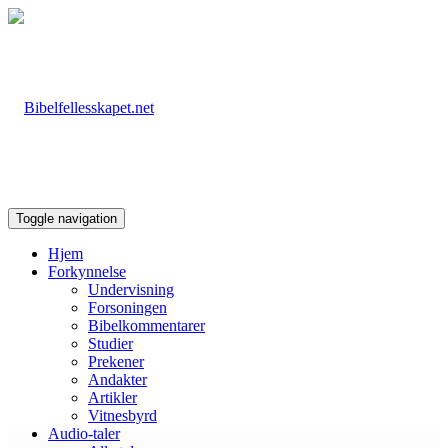
Toggle navigation
Hjem
Forkynnelse
Undervisning
Forsoningen
Bibelkommentarer
Studier
Prekener
Andakter
Artikler
Vitnesbyrd
Audio-taler