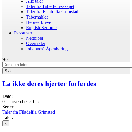
Alle taler
Taler fra Bibelfellesskapet
Taler fra Filadelfia Grimstad
Tabernaklet
Hebreerbrevet
English Sermons
Ressurser
Nettbibel
Oversikter
Johannes´ Åpenbaring
søk …
Søk
La ikke deres hjerter forferdes
Dato:
01. november 2015
Serier:
Taler fra Filadelfia Grimstad
Taler:
x