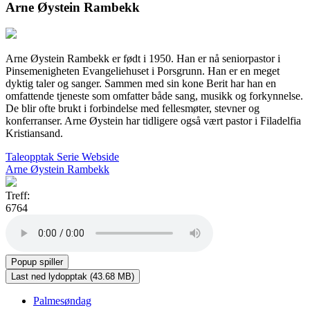
Arne Øystein Rambekk
Arne Øystein Rambekk er født i 1950. Han er nå seniorpastor i
Pinsemenigheten Evangeliehuset i Porsgrunn. Han er en meget
dyktig taler og sanger. Sammen med sin kone Berit har han en
omfattende tjeneste som omfatter både sang, musikk og forkynnelse.
De blir ofte brukt i forbindelse med fellesmøter, stevner og
konferranser. Arne Øystein har tidligere også vært pastor i Filadelfia
Kristiansand.
Taleopptak
Serie
Webside
Arne Øystein Rambekk
Treff:
6764
Palmesøndag