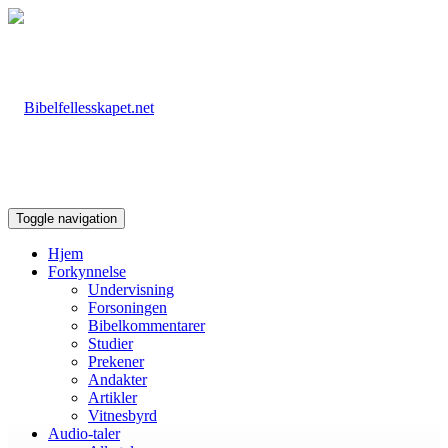
Toggle navigation
Hjem
Forkynnelse
Undervisning
Forsoningen
Bibelkommentarer
Studier
Prekener
Andakter
Artikler
Vitnesbyrd
Audio-taler