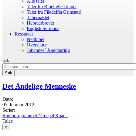
Alle taler
Taler fra Bibelfellesskapet
Taler fra Filadelfia Grimstad
Tabernaklet
Hebreerbrevet
English Sermons
Ressurser
Nettbibel
Oversikter
Johannes´ Åpenbaring
søk …
Søk
Det Åndelige Menneske
Dato:
05. februar 2012
Serier:
Radioprogrammet "Gospel Road"
Taler:
x