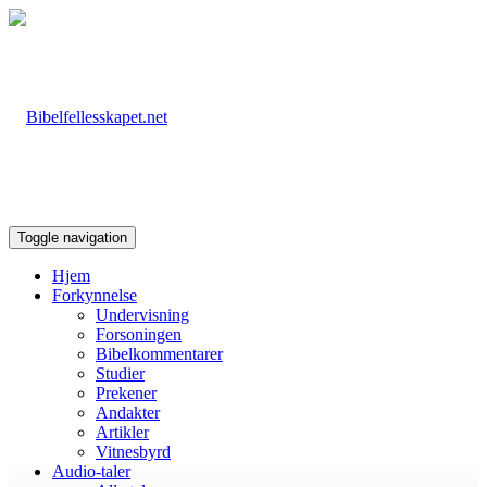
Toggle navigation
Hjem
Forkynnelse
Undervisning
Forsoningen
Bibelkommentarer
Studier
Prekener
Andakter
Artikler
Vitnesbyrd
Audio-taler