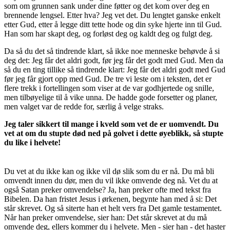
som om grunnen sank under dine føtter og det kom over deg en
brennende lengsel. Etter hva? Jeg vet det. Du lengtet ganske enkelt
etter Gud, etter å legge ditt tette hode og din syke hjerte inn til Gud.
Han som har skapt deg, og forløst deg og kaldt deg og fulgt deg.
Da så du det så tindrende klart, så ikke noe menneske behøvde å si
deg det: Jeg får det aldri godt, før jeg får det godt med Gud. Men da
så du en ting tillike så tindrende klart: Jeg får det aldri godt med Gud
før jeg får gjort opp med Gud. De tre vi leste om i teksten, det er
flere trekk i fortellingen som viser at de var godhjertede og snille,
men tilbøyelige til å vike unna. De hadde gode forsetter og planer,
men valget var de redde for, særlig å velge straks.
Jeg taler sikkert til mange i kveld som vet de er uomvendt. Du
vet at om du stupte død ned på golvet i dette øyeblikk, så stupte
du like i helvete!
Du vet at du ikke kan og ikke vil dø slik som du er nå. Du må bli
omvendt innen du dør, men du vil ikke omvende deg nå. Vet du at
også Satan preker omvendelse? Ja, han preker ofte med tekst fra
Bibelen. Da han fristet Jesus i ørkenen, begynte han med å si: Det
står skrevet. Og så siterte han et helt vers fra Det gamle testamentet.
Når han preker omvendelse, sier han: Det står skrevet at du må
omvende deg, ellers kommer du i helvete. Men - sier han - det haster