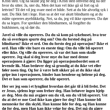
Kristi sted. Og nå skulle jeg be deg i Kristi sted omvend deg nå der
hvor du sitter. Ja, sier du, Men det kan vel ikke gå så fort og så
lettvint? Til det vil jeg svare med et bilde. Sett at du ble alvorlig syk i
natt. Du fikk fatt i lege. Han sa at det var akutt blindtarm og at du
måtte opereres øyeblikkelig. Nei, sa du, jeg vil ikke opereres. Da dør
du sa legen. For sprekker den blindtarmen, så forgifter du
bukhinnen, og så dør du.
Javel så ville du opereres. Da du så kom på sykehuset, hva tror
du så overlegen spurte deg om? Om du forstod deg på
blindtarm? Ikke et ord. Om du forsto deg på operasjon? Ikke et
ord. Han ville vite bare en eneste ting: Om du ville bli operert
eller ikke. Og ville du opereres. så var det han som skulle
operere. Jeg skal si deg hvor mye du har med denne
operasjonen å gjøre: Du ligger på operasjonsbordet som et
levende lik. Man bedøver deg så grundig at du ikke vet eller
føler noen ting. Og for å være helt sikker på at du ikke skal
gripe inn i operasjonen, binder han hendene og føttene på deg.
Det er han som opererer, du blir operert.
Her ser jeg som i et lynglimt hvordan det går til å bli frelst. Det
er Jesus, sjelens lege som frelser deg. Han behøver ingen hjelp
av deg. Men du må avgjøre om du vil, om du vil bli operert. Vet
du at det er noe Gud ikke kan gjøre for deg? Han kunne bli
menneske for din skyld, Han kunne lide for deg, og Han kunne
dø for deg, men Han kan ikke velge for deg. Det må du gjøre