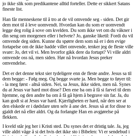
jo ikke slik som predikantene alltid forteller. Dette er sikkert Satans
fineste list.
Han får menneskene til å tro at de vil omvende seg - siden. Det gir
dem mot til å leve uomvendt. Hvordan kan du som er uomvendt
legge deg rolig å sove om kvelden. Du som ikke vet om du våkner i
din seng om morgenen eller i helvete? Jo, ganske liketil: Fordi du vil
omvende deg siden. Kunne du spørre dem som nå er i den evige
fortapelse om de ikke hadde villet omvende, tenker jeg de fleste ville
svare: Jo, det vil vi. Men hvorfor gikk dere da fortapt? Vi ville aldri
omvende oss nå, men siden. Hør nå hvordan Jesus preker
omvendelse.
Det er det denne tekst sier tydeligere enn de fleste andre. Jesus sa til
dem begge: - Følg meg. Og begge svarte ja. Men begge to føyer til:
- la meg først - altså siden. Nei, sa Jesus, ikke siden, men nå. Synes
du at Jesus var hard mot disse? Den ene ba om å få si farvel til dem
hjemme, og den andre ba om å få gå hjem å begrave sin far. Ja, du
kan godt si at Jesus var hard. Kjærligheten er hard, når den ser at
den elskede er i dødsfare uten selv å ane det. Jesus så at for disse to
gjaldt det nå eller aldri. Og da forlangte Han en avgjørelse på
flekken.
I kveld står jeg her i Kristi sted. Du synes det er dristig tale. Ja, jeg
ville aldri våge å si det hvis det ikke sto i Bibelen: Vi er sendebud i