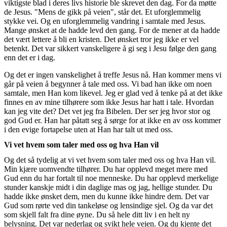
viktigste blad i deres livs historie ble skrevet den dag. For da møtte
de Jesus. "Mens de gikk på veien", står det. Et uforglemmelig
stykke vei. Og en uforglemmelig vandring i samtale med Jesus.
Mange ønsket at de hadde levd den gang. For de mener at da hadde
det vært lettere å bli en kristen. Det ønsket tror jeg ikke er vel
betenkt. Det var sikkert vanskeligere å gi seg i Jesu følge den gang
enn det er i dag.
Og det er ingen vanskelighet å treffe Jesus nå. Han kommer mens vi
går på veien å begynner å tale med oss. Vi bad han ikke om noen
samtale, men Han kom likevel. Jeg er glad ved å tenke på at det ikke
finnes en av mine tilhørere som ikke Jesus har hatt i tale. Hvordan
kan jeg vite det? Det vet jeg fra Bibelen. Der ser jeg hvor stor og
god Gud er. Han har påtatt seg å sørge for at ikke en av oss kommer
i den evige fortapelse uten at Han har talt ut med oss.
Vi vet hvem som taler med oss og hva Han vil
Og det så tydelig at vi vet hvem som taler med oss og hva Han vil.
Min kjære uomvendte tilhører. Du har opplevd meget mere med
Gud enn du har fortalt til noe menneske. Du har opplevd merkelige
stunder kanskje midt i din daglige mas og jag, hellige stunder. Du
hadde ikke ønsket dem, men du kunne ikke hindre dem. Det var
Gud som rørte ved din tankeløse og lensindige sjel. Og da var det
som skjell falt fra dine øyne. Du så hele ditt liv i en helt ny
belysning. Det var nederlag og svikt hele veien. Og du kjente det