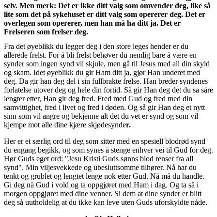
selv. Men merk: Det er ikke ditt valg som omvender deg, like så
lite som det på sykehuset er ditt valg som opererer deg. Det er
overlegen som opererer, men han må ha ditt ja. Det er
Frelseren som frelser deg
.
Fra det øyeblikk du legger deg i den store leges hender er du
allerede frelst. For å bli frelst behøver du nemlig bare å være en
synder som ingen synd vil skjule, men gå til Jesus med all din skyld
og skam. Idet øyeblikk du gir Ham ditt ja, gjør Han underet med
deg. Da gir han deg del i sin fullbrakte frelse. Han breder syndenes
forlatelse utover deg og hele din fortid. Så gir Han deg det du sa såre
lengter etter, Han gir deg fred. Fred med Gud og fred med din
samvittighet, fred i livet og fred i døden. Og så gir Han deg et nytt
sinn som vil angre og bekjenne alt det du vet er synd og som vil
kjempe mot alle dine kjære skjødesynde
r.
Her er et særlig ord til deg som sitter med en spesiell blodrød synd
du engang begikk, og som synes å stenge enhver vei til Gud for deg.
Hør Guds eget ord: "Jesu Kristi Guds sønns blod renser fra all
synd". Min viljesvekkede og ubesluttsomme tilhører. Nå har du
tenkt og grublet og lengtet lenge nok etter Gud. Nå må du handle.
Gi deg nå Gud i vold og ta oppgjøret med Ham i dag. Og ta så i
morgen oppgjøret med dine venner. Si dem at dine synder er blitt
deg så uutholdelig at du ikke kan leve uten Guds uforskyldte nåd
e.