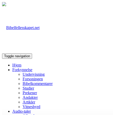
Toggle navigation
Hjem
Forkynnelse
Undervisning
Forsoningen
Bibelkommentarer
Studier
Prekener
Andakter
Artikler
Vitnesbyrd
Audio-taler