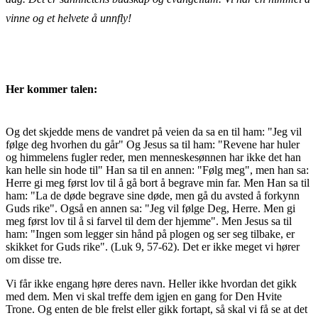
vinne og et helvete å unnfly!
Her kommer talen:
Og det skjedde mens de vandret på veien da sa en til ham: "Jeg vil
følge deg hvorhen du går" Og Jesus sa til ham: "Revene har huler
og himmelens fugler reder, men menneskesønnen har ikke det han
kan helle sin hode til" Han sa til en annen: "Følg meg", men han sa:
Herre gi meg først lov til å gå bort å begrave min far. Men Han sa til
ham: "La de døde begrave sine døde, men gå du avsted å forkynn
Guds rike". Også en annen sa: "Jeg vil følge Deg, Herre. Men gi
meg først lov til å si farvel til dem der hjemme". Men Jesus sa til
ham: "Ingen som legger sin hånd på plogen og ser seg tilbake, er
skikket for Guds rike". (Luk 9, 57-62). Det er ikke meget vi hører
om disse tre.
Vi får ikke engang høre deres navn. Heller ikke hvordan det gikk
med dem. Men vi skal treffe dem igjen en gang for Den Hvite
Trone. Og enten de ble frelst eller gikk fortapt, så skal vi få se at det