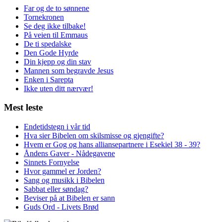
Far og de to sønnene
Tornekronen
Se deg ikke tilbake!
På veien til Emmaus
De ti spedalske
Den Gode Hyrde
Din kjepp og din stav
Mannen som begravde Jesus
Enken i Sarepta
Ikke uten ditt nærvær!
Mest leste
Endetidstegn i vår tid
Hva sier Bibelen om skilsmisse og gjengifte?
Hvem er Gog og hans alliansepartnere i Esekiel 38 - 39?
Åndens Gaver - Nådegavene
Sinnets Fornyelse
Hvor gammel er Jorden?
Sang og musikk i Bibelen
Sabbat eller søndag?
Beviser på at Bibelen er sann
Guds Ord - Livets Brød