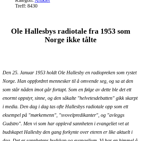
Kategori:
Artikler
Treff: 8430
Ole Hallesbys radiotale fra 1953 som
Norge ikke tålte
Den 25. Januar 1953 holdt Ole Hallesby en radiopreken som rystet
Norge. Han oppfordret mennesker til å omvende seg, og sa at den
som står nåden imot går fortapt. Som en følge av dette ble det ett
enormt oppstyr, sinne, og den såkalte "helvetesdebatten" gikk skarpt
i media. Den dag i dag tas ofte Hallesbys radiotale opp som ett
eksempel på "mørkemenn", "svovelpredikanter", og "avleggs
Gudstro". Men vi som har opplevd sannheten i evangeliet vet at
budskapet Hallesby den gang forkynte over eteren er like aktuelt i
dag. Det er sannhetens budskap og evangelium. Vi har en himmel å