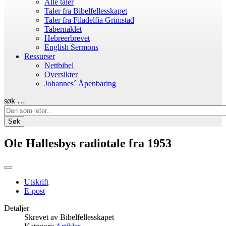
Alle taler
Taler fra Bibelfellesskapet
Taler fra Filadelfia Grimstad
Tabernaklet
Hebreerbrevet
English Sermons
Ressurser
Nettbibel
Oversikter
Johannes´ Åpenbaring
søk …
Søk
Ole Hallesbys radiotale fra 1953
Utskrift
E-post
Detaljer
Skrevet av
Bibelfellesskapet