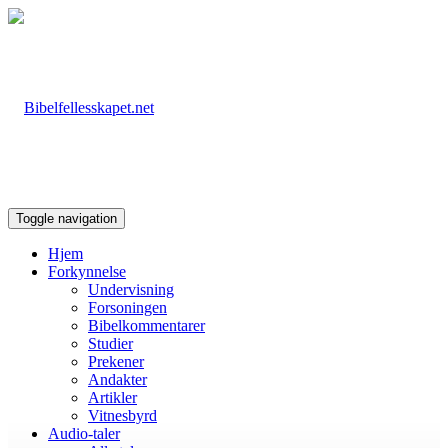
Toggle navigation
Hjem
Forkynnelse
Undervisning
Forsoningen
Bibelkommentarer
Studier
Prekener
Andakter
Artikler
Vitnesbyrd
Audio-taler