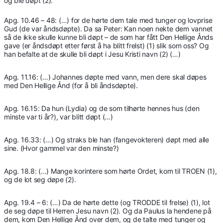
og ble døpt (2).
Apg. 10.46 – 48: (…) for de hørte dem tale med tunger og lovprise
Gud (de var åndsdøpte). Da sa Peter: Kan noen nekte dem vannet
så de ikke skulle kunne bli døpt – de som har fått Den Hellige Ånds
gave (er åndsdøpt etter først å ha blitt frelst) (1) slik som oss? Og
han befalte at de skulle bli døpt i Jesu Kristi navn (2) (…)
Apg. 11.16: (…) Johannes døpte med vann, men dere skal døpes
med Den Hellige Ånd (for å bli åndsdøpte).
Apg. 16.15: Da hun (Lydia) og de som tilhørte hennes hus (den
minste var ti år?), var blitt døpt (…)
Apg. 16.33: (…) Og straks ble han (fangevokteren) døpt med alle
sine. (Hvor gammel var den minste?)
Apg. 18.8: (...) Mange korintere som hørte Ordet, kom til TROEN (1),
og de lot seg døpe (2).
Apg. 19.4 – 6: (…) Da de hørte dette (og TRODDE til frelse) (1), lot
de seg døpe til Herren Jesu navn (2). Og da Paulus la hendene på
dem, kom Den Hellige Ånd over dem, og de talte med tunger og