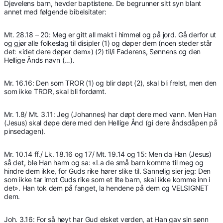
Djevelens barn, hevder baptistene. De begrunner sitt syn blant
annet med følgende bibelsitater:
Mt. 28.18 – 20: Meg er gitt all makt i himmel og på jord. Gå derfor ut
og gjør alle folkeslag til disipler (1) og døper dem (noen steder står
det: «idet dere døper dem») (2) til/i Faderens, Sønnens og den
Hellige Ånds navn (…).
Mr. 16.16: Den som TROR (1) og blir døpt (2), skal bli frelst, men den
som ikke TROR, skal bli fordømt.
Mr. 1.8/ Mt. 3.11: Jeg (Johannes) har døpt dere med vann. Men Han
(Jesus) skal døpe dere med den Hellige Ånd (gi dere åndsdåpen på
pinsedagen).
Mr. 10.14 ff./ Lk. 18.16 og 17/ Mt. 19.14 og 15: Men da Han (Jesus)
så det, ble Han harm og sa: «La de små barn komme til meg og
hindre dem ikke, for Guds rike hører slike til. Sannelig sier jeg: Den
som ikke tar imot Guds rike som et lite barn, skal ikke komme inn i
det». Han tok dem på fanget, la hendene på dem og VELSIGNET
dem.
Joh. 3.16: For så høyt har Gud elsket verden, at Han gav sin sønn