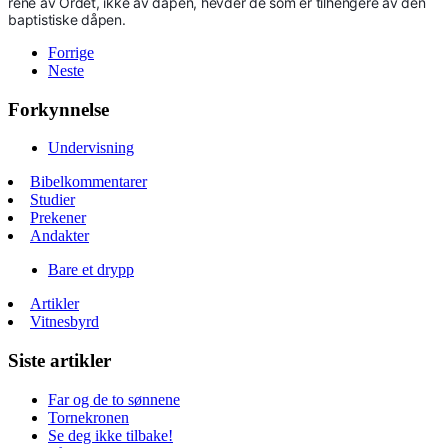
rene av Ordet, ikke av dåpen, hevder de som er tilhengere av den
baptistiske dåpen.
Forrige
Neste
Forkynnelse
Undervisning
Bibelkommentarer
Studier
Prekener
Andakter
Bare et drypp
Artikler
Vitnesbyrd
Siste artikler
Far og de to sønnene
Tornekronen
Se deg ikke tilbake!