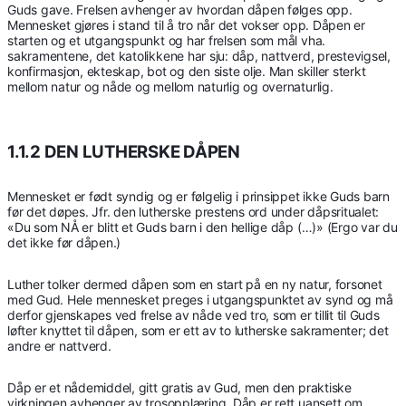
Guds gave. Frelsen avhenger av hvordan dåpen følges opp.
Mennesket gjøres i stand til å tro når det vokser opp. Dåpen er
starten og et utgangspunkt og har frelsen som mål vha.
sakramentene, det katolikkene har sju: dåp, nattverd, prestevigsel,
konfirmasjon, ekteskap, bot og den siste olje. Man skiller sterkt
mellom natur og nåde og mellom naturlig og overnaturlig.
1.1.2 DEN LUTHERSKE DÅPEN
Mennesket er født syndig og er følgelig i prinsippet ikke Guds barn
før det døpes. Jfr. den lutherske prestens ord under dåpsritualet:
«Du som NÅ er blitt et Guds barn i den hellige dåp (…)» (Ergo var du
det ikke før dåpen.)
Luther tolker dermed dåpen som en start på en ny natur, forsonet
med Gud. Hele mennesket preges i utgangspunktet av synd og må
derfor gjenskapes ved frelse av nåde ved tro, som er tillit til Guds
løfter knyttet til dåpen, som er ett av to lutherske sakramenter; det
andre er nattverd.
Dåp er et nådemiddel, gitt gratis av Gud, men den praktiske
virkningen avhenger av trosopplæring. Dåp er rett uansett om