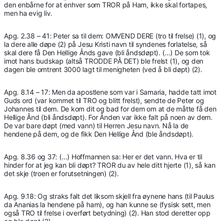
den enbårne for at enhver som TROR på Ham, ikke skal fortapes,
men ha evig liv.
Apg. 2.38 – 41: Peter sa til dem: OMVEND DERE (tro til frelse) (1), og
la dere alle døpe (2) på Jesu Kristi navn til syndenes forlatelse, så
skal dere få Den Hellige Ånds gave (bli åndsdøpt). (…) De som tok
imot hans budskap (altså TRODDE PÅ DET) ble frelst (1), og den
dagen ble omtrent 3000 lagt til menigheten (ved å bli døpt) (2).
Apg. 8.14 – 17: Men da apostlene som var i Samaria, hadde tatt imot
Guds ord (var kommet til TRO og blitt frelst), sendte de Peter og
Johannes til dem. De kom dit og bad for dem om at de måtte få den
Hellige Ånd (bli åndsdøpt). For Ånden var ikke falt på noen av dem.
De var bare døpt (med vann) til Herren Jesu navn. Nå la de
hendene på dem, og de fikk Den Hellige Ånd (ble åndsdøpt).
Apg. 8.36 og 37: (…) Hoffmannen sa: Her er det vann. Hva er til
hinder for at jeg kan bli døpt? TROR du av hele ditt hjerte (1), så kan
det skje (troen er forutsetningen) (2).
Apg. 9.18: Og straks falt det liksom skjell fra øynene hans (til Paulus
da Ananias la hendene på ham), og han kunne se (fysisk sett, men
også TRO til frelse i overført betydning) (2). Han stod deretter opp