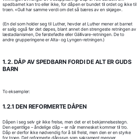
spedbarnet kan tro eller ikke, for dåpen er bundet til ordet og ikke til
troen. «Gull har samme verdi om det så bæres av en skjøge».
(En del som holder seg til Luther, hevder at Luther mener at barnet
er salig også før det døpes, blant annet den strengeste retningen av
læstadianismen, De førstefødte eller Gällivare-retningen. De to
andre grupperingene er Alta- og Lyngen-retningen.)
1. 2. DÅP AV SPEDBARN FORDI DE ALT ER GUDS
BARN
To eksempler:
1.2.1 DEN REFORMERTE DÅPEN
Dåpen i seg selv gir ikke frelse, men det er et bekjennelsestegn.
Den egentlige – åndelige dåp – er når mennesket kommer til tro.
Dåp er derfor ikke nødvendig for å bli frelst, men den er en styrke
for troen. Det reformerte dåpssyn som sakrament menger