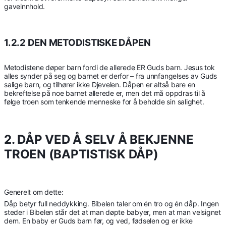
gaveinnhold.
1.2.2 DEN METODISTISKE DÅPEN
Metodistene døper barn fordi de allerede ER Guds barn. Jesus tok
alles synder på seg og barnet er derfor – fra unnfangelses av Guds
salige barn, og tilhører ikke Djevelen. Dåpen er altså bare en
bekreftelse på noe barnet allerede er, men det må oppdras til å
følge troen som tenkende menneske for å beholde sin salighet.
2. DÅP VED Å SELV Å BEKJENNE
TROEN (BAPTISTISK DÅP)
Generelt om dette:
Dåp betyr full neddykking. Bibelen taler om én tro og én dåp. Ingen
steder i Bibelen står det at man døpte babyer, men at man velsignet
dem. En baby er Guds barn før, og ved, fødselen og er ikke