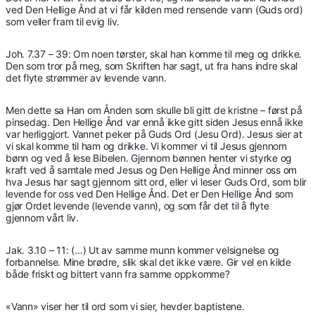
ved Den Hellige Ånd at vi får kilden med rensende vann (Guds ord)
som veller fram til evig liv.
Joh. 7.37 – 39: Om noen tørster, skal han komme til meg og drikke.
Den som tror på meg, som Skriften har sagt, ut fra hans indre skal
det flyte strømmer av levende vann.
Men dette sa Han om Ånden som skulle bli gitt de kristne – først på
pinsedag. Den Hellige Ånd var ennå ikke gitt siden Jesus ennå ikke
var herliggjort. Vannet peker på Guds Ord (Jesu Ord). Jesus sier at
vi skal komme til ham og drikke. Vi kommer vi til Jesus gjennom
bønn og ved å lese Bibelen. Gjennom bønnen henter vi styrke og
kraft ved å samtale med Jesus og Den Hellige Ånd minner oss om
hva Jesus har sagt gjennom sitt ord, eller vi leser Guds Ord, som blir
levende for oss ved Den Hellige Ånd. Det er Den Hellige Ånd som
gjør Ordet levende (levende vann), og som får det til å flyte
gjennom vårt liv.
Jak. 3.10 – 11: (…) Ut av samme munn kommer velsignelse og
forbannelse. Mine brødre, slik skal det ikke være. Gir vel en kilde
både friskt og bittert vann fra samme oppkomme?
«Vann» viser her til ord som vi sier, hevder baptistene.