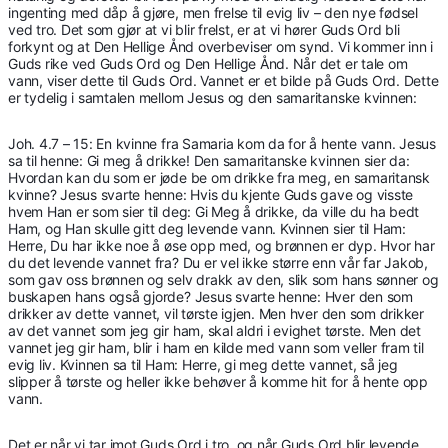
ingenting med dåp å gjøre, men frelse til evig liv – den nye fødsel
ved tro. Det som gjør at vi blir frelst, er at vi hører Guds Ord bli
forkynt og at Den Hellige Ånd overbeviser om synd. Vi kommer inn i
Guds rike ved Guds Ord og Den Hellige Ånd. Når det er tale om
vann, viser dette til Guds Ord. Vannet er et bilde på Guds Ord. Dette
er tydelig i samtalen mellom Jesus og den samaritanske kvinnen:
Joh. 4.7 – 15: En kvinne fra Samaria kom da for å hente vann. Jesus
sa til henne: Gi meg å drikke! Den samaritanske kvinnen sier da:
Hvordan kan du som er jøde be om drikke fra meg, en samaritansk
kvinne? Jesus svarte henne: Hvis du kjente Guds gave og visste
hvem Han er som sier til deg: Gi Meg å drikke, da ville du ha bedt
Ham, og Han skulle gitt deg levende vann. Kvinnen sier til Ham:
Herre, Du har ikke noe å øse opp med, og brønnen er dyp. Hvor har
du det levende vannet fra? Du er vel ikke større enn vår far Jakob,
som gav oss brønnen og selv drakk av den, slik som hans sønner og
buskapen hans også gjorde? Jesus svarte henne: Hver den som
drikker av dette vannet, vil tørste igjen. Men hver den som drikker
av det vannet som jeg gir ham, skal aldri i evighet tørste. Men det
vannet jeg gir ham, blir i ham en kilde med vann som veller fram til
evig liv. Kvinnen sa til Ham: Herre, gi meg dette vannet, så jeg
slipper å tørste og heller ikke behøver å komme hit for å hente opp
vann.
Det er når vi tar imot Guds Ord i tro, og når Guds Ord blir levende