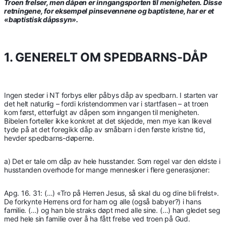
Troen frelser, men dåpen er inngangsporten til menigheten. Disse
retningene, for eksempel pinsevennene og baptistene, har er et
«baptistisk dåpssyn».
1. GENERELT OM SPEDBARNS-DÅP
Ingen steder i NT forbys eller påbys dåp av spedbarn. I starten var
det helt naturlig – fordi kristendommen var i startfasen – at troen
kom først, etterfulgt av dåpen som inngangen til menigheten.
Bibelen forteller ikke konkret at det skjedde, men mye kan likevel
tyde på at det foregikk dåp av småbarn i den første kristne tid,
hevder spedbarns-døperne.
a) Det er tale om dåp av hele husstander. Som regel var den eldste i
husstanden overhode for mange mennesker i flere generasjoner:
Apg. 16. 31: (…) «Tro på Herren Jesus, så skal du og dine bli frelst».
De forkynte Herrens ord for ham og alle (også babyer?) i hans
familie. (…) og han ble straks døpt med alle sine. (…) han gledet seg
med hele sin familie over å ha fått frelse ved troen på Gud.