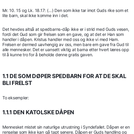
Mr. 10. 15 og Lk. 18.17: (…) Den som ikke tar imot Guds rike som et
lite barn, skal ikke komme inn i det.
Det hevdes altså at spedbarns-dåp ikke er i strid med Guds vesen,
fordi det Gud som gir frelsen som en gave, og at det er Han som
handler i dåpen. Kristus handler med oss og ikke vi med Ham.
Frelsen er dermed uavhengig av oss, men bare em gave fra Gud til
alle mennesker. Det er uansett viktig at barna etter hvert læres opp
til å kunne tro for å beholde denne gratis gaven.
1.1 DE SOM DØPER SPEDBARN FOR AT DE SKAL
BLI FRELST
To eksempler:
1.1.1 DEN KATOLSKE DÅPEN
Mennesket mistet sin naturlige utrustning i Syndefallet. Dåpen er en
renselse som ikke kan gå tapt senere. Dåpen er Guds handling og