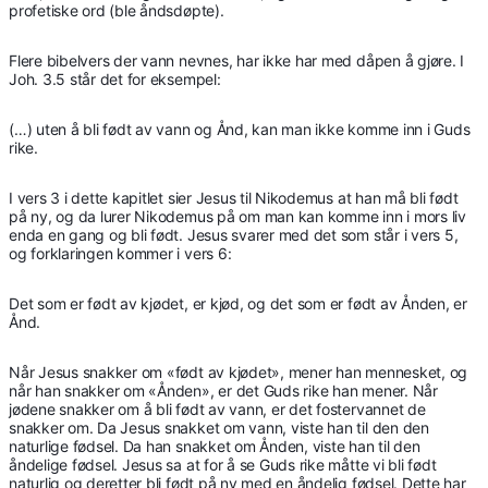
profetiske ord (ble åndsdøpte).
Flere bibelvers der vann nevnes, har ikke har med dåpen å gjøre. I
Joh. 3.5 står det for eksempel:
(…) uten å bli født av vann og Ånd, kan man ikke komme inn i Guds
rike.
I vers 3 i dette kapitlet sier Jesus til Nikodemus at han må bli født
på ny, og da lurer Nikodemus på om man kan komme inn i mors liv
enda en gang og bli født. Jesus svarer med det som står i vers 5,
og forklaringen kommer i vers 6:
Det som er født av kjødet, er kjød, og det som er født av Ånden, er
Ånd.
Når Jesus snakker om «født av kjødet», mener han mennesket, og
når han snakker om «Ånden», er det Guds rike han mener. Når
jødene snakker om å bli født av vann, er det fostervannet de
snakker om. Da Jesus snakket om vann, viste han til den den
naturlige fødsel. Da han snakket om Ånden, viste han til den
åndelige fødsel. Jesus sa at for å se Guds rike måtte vi bli født
naturlig og deretter bli født på ny med en åndelig fødsel. Dette har