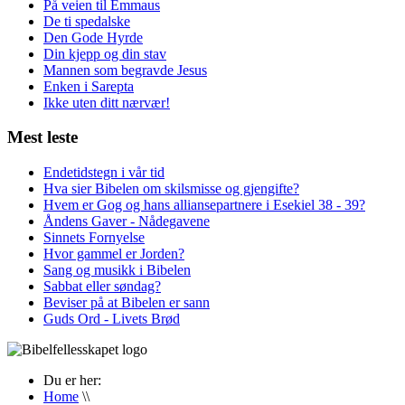
På veien til Emmaus
De ti spedalske
Den Gode Hyrde
Din kjepp og din stav
Mannen som begravde Jesus
Enken i Sarepta
Ikke uten ditt nærvær!
Mest leste
Endetidstegn i vår tid
Hva sier Bibelen om skilsmisse og gjengifte?
Hvem er Gog og hans alliansepartnere i Esekiel 38 - 39?
Åndens Gaver - Nådegavene
Sinnets Fornyelse
Hvor gammel er Jorden?
Sang og musikk i Bibelen
Sabbat eller søndag?
Beviser på at Bibelen er sann
Guds Ord - Livets Brød
Du er her:
Home
\\