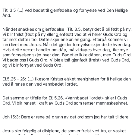
Tit. 3.5 (…) ved badet til gjenfødelse og fornyelse ved Den Hellige
Ånd.
Når det snakkes om gjenfødelse i Tit. 3.5, betyr det å bli født på ny.
Vi blir frelst (født på ny eller gjenfødt) ved at vi hører Guds Ord og
tar imot dette i tro. Dette skjer en kun en gang. Etterpå kommer vi
inn i livet med Jesus. Når det gjelder fornyelse skjer dette hver dag.
Hvis dette verset handler om dåp, må vi døpes hver dag, like mye
som fornyelsen skjer hver dag. Badet er ikke dåpen, men Guds Ord.
Vi bader oss i Guds Ord. Vi ble altså gjenfødt (frelst) ved Guds Ord,
og vi blir fornyet ved Guds Ord.
Ef.5.25 – 26: (…) likesom Kristus elsket menigheten for å hellige den
ved å rense den ved vannbadet i ordet.
Det samme er tilfelle for Ef. 5.26. «Vannbadet i ordet» skjer i Guds
Ord. Vi blir renset i kraft av Guds Ord som renser menneskesinnet.
Joh.15:3: Dere er rene på grunn av det ord som jeg har talt til dere.
Jesus sier følgelig at disiplene, de som er frelst ved tro, er vasket