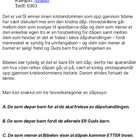
Kategori:
Artikler
Treff: 6363
Det er vel få emner innen kristendommen som opp gjennom tidene
har vært diskutert mer enn den kristne dåp. Hovedskillene går
mellom dem som sverger til spedbarns-dåp og dem som mener at
den enkeltes egen tro er en forutsetning for dåpen samt mellom
dem som hevder at det er frelse i selve dåpshandlingen – fordi
mennesket er syndig fra unnfangelsen – og dem som mener at
barnet er salig/ frelst og Guds barn fra unnfangelsen av.
Bibelen sier tydelig at det er bare EN rett dåp; derfor har spørsmålet
om hva «den rette» dåpen går ut på, vært et kinkig stridsspørsmål
opp gjennom kristendommens historie. Derom strides fortsatt de
lærde.
Man kan snakke om tre hovedkategorier av dåpssyn:
A. De som døper barn for at de skal frelses av dåpshandlingen.
B. De som døper barn fordi de allerede ER Guds barn.
C. De som mener at Bibelen viser at dåpen kommer ETTER troen.