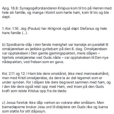
Apg. 18.8: Synagogeforstanderen Krispus kom til tro på Herren med
hele sin familie, og mange i Korint som hørte ham, kom til tro og ble
døpt.
1. Kor. 1.16: Jeg (Paulus) har riktignok også døpt Stefanus og hele
hans familie (…)
b) Spedbarns-dåp i den første menighet var kanskje en parallell til
omskjærelsen av jødiske guttebarn på den 8. dag. Omskjærelsen
var opptakelsen i Den gamle gjerningspakten, mens dåpen –
hjertets omskjærelse ved Guds nåde – var opptakelsen til Den nye
nådepakten, ved frelsen som en gave.
Kol. 2.11 og 12: I Ham ble dere omskåret, ikke med menneskehånd,
men med Kristi omskjærelse, da dere la av det legemet som er
under synden. For i dåpen ble dere begravet sammen med ham, og
i den ble dere også reist opp med Ham, ved troen på den Guds
kraft som reiste Kristus opp fra de døde.
c) Jesus foretok ikke dåp verken av voksne eller småbarn. Men
barnedøperne bruker Jesu ord til disiplene om Guds rike og barna
som støtte for sitt dåpssyn.