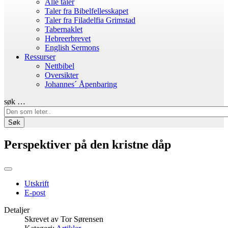
Alle taler
Taler fra Bibelfellesskapet
Taler fra Filadelfia Grimstad
Tabernaklet
Hebreerbrevet
English Sermons
Ressurser
Nettbibel
Oversikter
Johannes´ Åpenbaring
søk …
Søk
Perspektiver på den kristne dåp
Utskrift
E-post
Detaljer
Skrevet av
Tor Sørensen