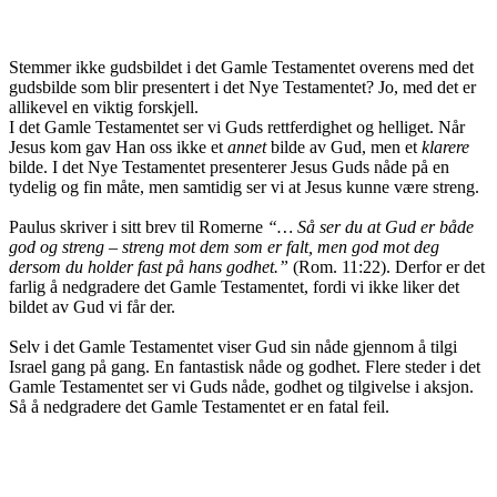
Stemmer ikke gudsbildet i det Gamle Testamentet overens med det
gudsbilde som blir presentert i det Nye Testamentet? Jo, med det er
allikevel en viktig forskjell.
I det Gamle Testamentet ser vi Guds rettferdighet og helliget. Når
Jesus kom gav Han oss ikke et
annet
bilde av Gud, men et
klarere
bilde. I det Nye Testamentet presenterer Jesus Guds nåde på en
tydelig og fin måte, men samtidig ser vi at Jesus kunne være streng.
Paulus skriver i sitt brev til Romerne
“… Så ser du at Gud er både
god og streng – streng mot dem som er falt, men god mot deg
dersom du holder fast på hans godhet.”
(Rom. 11:22). Derfor er det
farlig å nedgradere det Gamle Testamentet, fordi vi ikke liker det
bildet av Gud vi får der.
Selv i det Gamle Testamentet viser Gud sin nåde gjennom å tilgi
Israel gang på gang. En fantastisk nåde og godhet. Flere steder i det
Gamle Testamentet ser vi Guds nåde, godhet og tilgivelse i aksjon.
Så å nedgradere det Gamle Testamentet er en fatal feil.