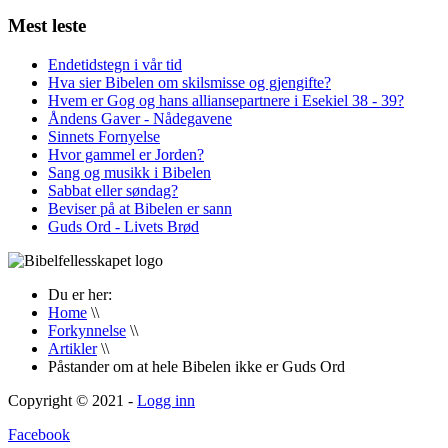
Mest leste
Endetidstegn i vår tid
Hva sier Bibelen om skilsmisse og gjengifte?
Hvem er Gog og hans alliansepartnere i Esekiel 38 - 39?
Åndens Gaver - Nådegavene
Sinnets Fornyelse
Hvor gammel er Jorden?
Sang og musikk i Bibelen
Sabbat eller søndag?
Beviser på at Bibelen er sann
Guds Ord - Livets Brød
Du er her:
Home
\\
Forkynnelse
\\
Artikler
\\
Påstander om at hele Bibelen ikke er Guds Ord
Copyright © 2021 -
Logg inn
Facebook