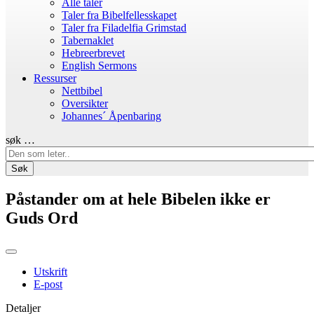
Alle taler
Taler fra Bibelfellesskapet
Taler fra Filadelfia Grimstad
Tabernaklet
Hebreerbrevet
English Sermons
Ressurser
Nettbibel
Oversikter
Johannes´ Åpenbaring
søk …
Søk
Påstander om at hele Bibelen ikke er
Guds Ord
Utskrift
E-post
Detaljer