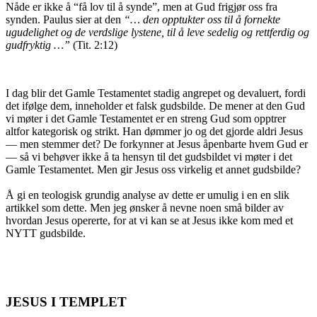
Nåde er ikke å “få lov til å synde”, men at Gud frigjør oss fra
synden. Paulus sier at den
“… den opptukter oss til å fornekte
ugudelighet og de verdslige lystene, til å leve sedelig og rettferdig og
gudfryktig …”
(Tit. 2:12)
I dag blir det Gamle Testamentet stadig angrepet og devaluert, fordi
det ifølge dem, inneholder et falsk gudsbilde. De mener at den Gud
vi møter i det Gamle Testamentet er en streng Gud som opptrer
altfor kategorisk og strikt. Han dømmer jo og det gjorde aldri Jesus
— men stemmer det? De forkynner at Jesus åpenbarte hvem Gud er
— så vi behøver ikke å ta hensyn til det gudsbildet vi møter i det
Gamle Testamentet. Men gir Jesus oss virkelig et annet gudsbilde?
Å gi en teologisk grundig analyse av dette er umulig i en en slik
artikkel som dette. Men jeg ønsker å nevne noen små bilder av
hvordan Jesus opererte, for at vi kan se at Jesus ikke kom med et
NYTT gudsbilde.
JESUS I TEMPLET