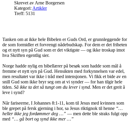
Skrevet av
Arne Borgersen
Kategori:
Artikler
Treff: 5131
Tanken om at ikke hele Bibelen er Guds Ord, er grunnleggende for
de som formidler et forvrengt nådebudskap. For dem er det friheten
og et nytt syn på Gud som er det viktigste — og ikke troskap imot
hva Skriften egentlig sier.
Norge hadde nylig en bibellærer på besøk som hadde som mål å
fremme et nytt syn på Gud. Hensikten med forkynnelsen var edel,
men resultatet var ikke i tråd med intensjonen. Vi fikk et bide av en
snill Gud som ikke bryr seg om at vi synder — for han tilgir hele
tiden.
Så ikke ta det så tungt om du lever i synd.
Men er det greit å
leve i synd?
Når fariseerne, I Johannes 8:1-11, kom til Jesus med kvinnen som
ble grepet på fersk gjerning i hor, sa Jesus riktignok til henne
“…
heller ikke jeg fordømmer deg …”
— men dette ble straks fulgt opp
med
“… gå bort og synd ikke mer …”