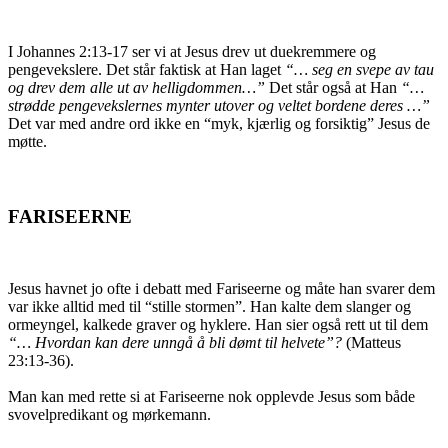
I Johannes 2:13-17 ser vi at Jesus drev ut duekremmere og
pengevekslere. Det står faktisk at Han laget
“… seg en svepe av tau
og drev dem alle ut av helligdommen…”
Det står også at Han
“…
strødde pengevekslernes mynter utover og veltet bordene deres …”
Det var med andre ord ikke en “myk, kjærlig og forsiktig” Jesus de
møtte.
FARISEERNE
Jesus havnet jo ofte i debatt med Fariseerne og måte han svarer dem
var ikke alltid med til “stille stormen”. Han kalte dem slanger og
ormeyngel, kalkede graver og hyklere. Han sier også rett ut til dem
“… Hvordan kan dere unngå å bli dømt til helvete”
?
(Matteus
23:13-36).
Man kan med rette si at Fariseerne nok opplevde Jesus som både
svovelpredikant og mørkemann.