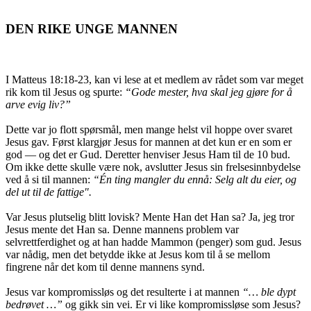
DEN RIKE UNGE MANNEN
I Matteus 18:18-23, kan vi lese at et medlem av rådet som var meget
rik kom til Jesus og spurte:
“Gode mester, hva skal jeg gjøre for å
arve evig liv?”
Dette var jo flott spørsmål, men mange helst vil hoppe over svaret
Jesus gav. Først klargjør Jesus for mannen at det kun er en som er
god — og det er Gud. Deretter henviser Jesus Ham til de 10 bud.
Om ikke dette skulle være nok, avslutter Jesus sin frelsesinnbydelse
ved å si til mannen:
“Én ting mangler du ennå: Selg alt du eier, og
del ut til de fattige"
.
Var Jesus plutselig blitt lovisk? Mente Han det Han sa? Ja, jeg tror
Jesus mente det Han sa. Denne mannens problem var
selvrettferdighet og at han hadde Mammon (penger) som gud. Jesus
var nådig, men det betydde ikke at Jesus kom til å se mellom
fingrene når det kom til denne mannens synd.
Jesus var kompromissløs og det resulterte i at mannen
“… ble dypt
bedrøvet …”
og gikk sin vei. Er vi like kompromissløse som Jesus?