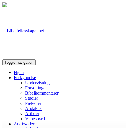
Toggle navigation
Hjem
Forkynnelse
Undervisning
Forsoningen
Bibelkommentarer
Studier
Prekener
Andakter
Artikler
Vitnesbyrd
Audio-taler