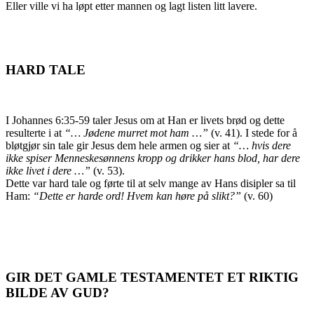
Eller ville vi ha løpt etter mannen og lagt listen litt lavere.
HARD TALE
I Johannes 6:35-59 taler Jesus om at Han er livets brød og dette
resulterte i at
“… Jødene murret mot ham …”
(v. 41). I stede for å
bløtgjør sin tale gir Jesus dem hele armen og sier at
“… hvis dere
ikke spiser Menneskesønnens kropp og drikker hans blod, har dere
ikke livet i dere …”
(v. 53).
Dette var hard tale og førte til at selv mange av Hans disipler sa til
Ham:
“Dette er harde ord! Hvem kan høre på slikt?”
(v. 60)
GIR DET GAMLE TESTAMENTET ET RIKTIG
BILDE AV GUD?