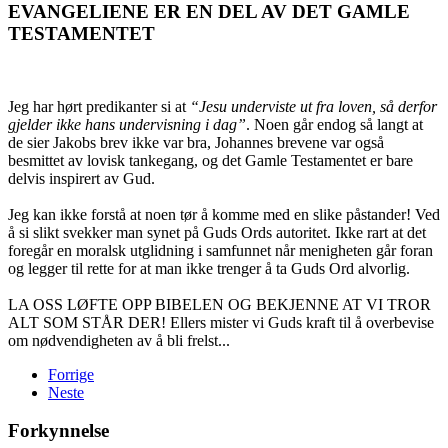
EVANGELIENE ER EN DEL AV DET GAMLE
TESTAMENTET
Jeg har hørt predikanter si at
“Jesu underviste ut fra loven, så derfor
gjelder ikke hans undervisning i dag”
. Noen går endog så langt at
de sier Jakobs brev ikke var bra, Johannes brevene var også
besmittet av lovisk tankegang, og det Gamle Testamentet er bare
delvis inspirert av Gud.
Jeg kan ikke forstå at noen tør å komme med en slike påstander! Ved
å si slikt svekker man synet på Guds Ords autoritet. Ikke rart at det
foregår en moralsk utglidning i samfunnet når menigheten går foran
og legger til rette for at man ikke trenger å ta Guds Ord alvorlig.
LA OSS LØFTE OPP BIBELEN OG BEKJENNE AT VI TROR
ALT SOM STÅR DER!
Ellers mister vi Guds kraft til å overbevise
om nødvendigheten av å bli frelst...
Forrige
Neste
Forkynnelse