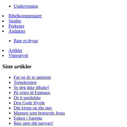
Undervisning
Bibelkommentarer
Studier
Prekener
Andakter
Bare et drypp
Artikler
Vitnesbyrd
Siste artikler
Far og de to sønnene
Tornekronen
Se deg ikke tilbake!
På veien til Emmaus
De ti spedalske
Den Gode Hyrde
Din kjepp og din stav
Mannen som begravde Jesus
Enken i Sarepta
Ikke uten ditt nærvær!