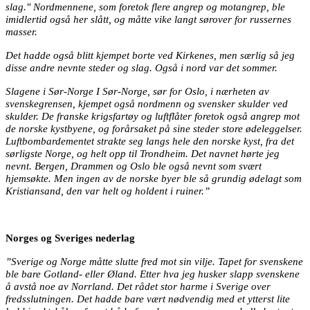
slag." Nordmennene, som foretok flere angrep og motangrep, ble
imidlertid også her slått, og måtte vike langt sørover for russernes
masser.
Det hadde også blitt kjempet borte ved Kirkenes, men særlig så jeg
disse andre nevnte steder og slag. Også i nord var det sommer.
Slagene i Sør-Norge I Sør-Norge, sør for Oslo, i nærheten av
svenskegrensen, kjempet også nordmenn og svensker skulder ved
skulder. De franske krigsfartøy og luftflåter foretok også angrep mot
de norske kystbyene, og forårsaket på sine steder store ødeleggelser.
Luftbombardementet strakte seg langs hele den norske kyst, fra det
sørligste Norge, og helt opp til Trondheim. Det navnet hørte jeg
nevnt. Bergen, Drammen og Oslo ble også nevnt som svært
hjemsøkte. Men ingen av de norske byer ble så grundig ødelagt som
Kristiansand, den var helt og holdent i ruiner.”
Norges og Sveriges nederlag
”Sverige og Norge måtte slutte fred mot sin vilje. Tapet for svenskene
ble bare Gotland- eller Øland. Etter hva jeg husker slapp svenskene
å avstå noe av Norrland. Det rådet stor harme i Sverige over
fredsslutningen. Det hadde bare vært nødvendig med et ytterst lite