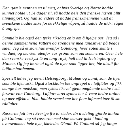
Den gamle mannen sa til meg, at hvis Sverige og Norge hadde
kunnet holde ut 14 dager til, så hadde hele den franske hæren blitt
tilintetgjort. Og han sa videre at hadde franskmennene visst at
svenskene hadde slike forskrekkelige våpen, så hadde de aldri våget
å angripe.
Samtidig ble også den tyske riksdag enig om å hjelpe oss. Jeg så i
denne sammenheng Vattern og strendene med landsbyer på begge
sider. Jeg så et stort hus ovenfor Gøteborg, hvor solen skinte i
vinduet, og marken utenfor var grønn som om sommeren. Over hele
den svenske vestkyst lå en tung røyk, helt ned til Helsingborg og
Malmø. Og jeg hørte at også de byer som ligger her, ble utsatt for
luftbombardement.
Spesielt hørte jeg nevnt Helsingborg, Malmø og Lund, som de byer
som ble hjemsøkt. Også Stockholm ble angrepet av luftflåter og fikk
mange hus nedskutt, men lyktes likevel gjennomgående bedre i sitt
forsvar enn Gøteborg. Luftforsvaret syntes her å være bedre ordnet
og mer effektivt, bl.a. hadde svenskene her flere luftmaskiner til sin
rådighet.
Russerne falt inn i Sverige fra to steder. En avdeling gjorde innfall
på Gotland. Jeg så russerne med sine masser gikk i land og
oversvømmet hele øya, likeledes Øland. På Gotland så jeg lange