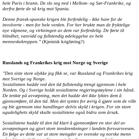
hele Paris i brann. De slo seg ned i Mellom- og Sør-Frankrike, og
derfra førte de så krig mot Spania.
Denne fransk-spanske krigen ble forferdelig - ikke bare for de
involverte - men for hele verden. For her brukte man de fryktelige
nye våpnene, og virkningen av dem var forferdelig. De førte til
blindhet, vanvidd og fullstendig ødeleggelse av hele
menneskekroppen.”
(Kjemisk krigføring?)
Russlands og Frankrikes krig mot Norge og Sverige
”Den siste store ulykke jeg fikk se, var Russland og Frankrikes krig
mot Sverige og Norge.
Sosialismen hadde ved den tid fullstendig trengt igjennom i hele
Norden. Og i Sverige holdt sosialistene regjeringstøylene i sin hånd.
De tenkte på avvæpning, men det hadde det ikke lyktes dem å
gjennomføre, til den tid. Men det syntes for øvrig å gjøre som de ville
og ble gjennom sine handlinger delvis skyld i krigen. For sin store
ugudelighets skyld skulle sosialistene også bidra som årsak.
Sosialistene hadde til den tid klart å gjennomføre en stor del av
avvæpningen og gjort store innskrenkninger i landets forsvarsvesen.
En følge av dette var at store mengder av svenske og norske menn