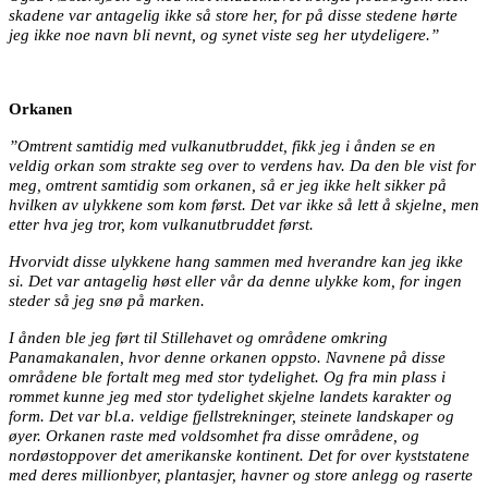
skadene var antagelig ikke så store her, for på disse stedene hørte
jeg ikke noe navn bli nevnt, og synet viste seg her utydeligere.”
Orkanen
”Omtrent samtidig med vulkanutbruddet, fikk jeg i ånden se en
veldig orkan som strakte seg over to verdens hav. Da den ble vist for
meg, omtrent samtidig som orkanen, så er jeg ikke helt sikker på
hvilken av ulykkene som kom først. Det var ikke så lett å skjelne, men
etter hva jeg tror, kom vulkanutbruddet først.
Hvorvidt disse ulykkene hang sammen med hverandre kan jeg ikke
si. Det var antagelig høst eller vår da denne ulykke kom, for ingen
steder så jeg snø på marken.
I ånden ble jeg ført til Stillehavet og områdene omkring
Panamakanalen, hvor denne orkanen oppsto. Navnene på disse
områdene ble fortalt meg med stor tydelighet. Og fra min plass i
rommet kunne jeg med stor tydelighet skjelne landets karakter og
form. Det var bl.a. veldige fjellstrekninger, steinete landskaper og
øyer. Orkanen raste med voldsomhet fra disse områdene, og
nordøstoppover det amerikanske kontinent. Det for over kyststatene
med deres millionbyer, plantasjer, havner og store anlegg og raserte