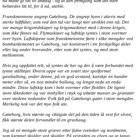
nå måtte gi sitt liv unødig - og at den fremgang som det bare
behøvdes litt til, for å nå, uteble.
Franskmennene angrep Gøteborg. De angrep byen i ukevis med
sterke luftflåter, som ved den tid var langt mer utviklet enn nå. Det
var mange krigsredskaper og krigsmaskiner med i denne krigen,
som ikke finnes nå. Flymaskiner og luftskip syntes i store svermer
over byen. Luftskipene som franskmennene førte i slike mengder ved
bombardementet av Gøteborg, var konstruert i tre forskjellige deler
eller lag under hverandre, etter som det syntes, og med store
mellomrom.
Hvis jeg oppfattet rett, så syntes de her og der å være forbundet med
tynne stållinjer. Øverst oppe var en svært stor spolformet
gassballong, under denne, på en god avstand, kanskje en hundre
meter eller så, en noe mindre ballong, og lengst nede en enda
mindre. Disse luftskip kom i hele svermer eller flotiller. De lignet
store tåkedotter og var innhyllet i røyk og utløste masser av granater
over stedene nedunder. Folk falt på Gøteborgs gater i store mengder.
Merkelig nok var det mye folk ute.
Gøteborg, hvis største og viktigste del på den tiden lå vest for elven,
fikk største delen forvandlet til en grushaug.
Jeg så en mengde store graver etter falne svensker og nordmenn,
som kjempet skulder ved skulder. På vestsiden av elven og ut langs