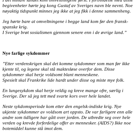
begivenheter hørte jeg kong Gustaf av Sveriges navn ble nevnt. Noe
nøyaktig tidspunkt minnes jeg ikke at jeg fikk i denne sammenheng.
Jeg hørte bare at omveltningene i begge land kom før den fransk-
spanske krig.
I Sverige brøt sosialismen gjennom senere enn i de øvrige land.”
Nye farlige sykdommer
”Etter verdenskrigen skal det komme sykdommer som man før ikke
kjente til, og legene skal stå maktesløse overfor dem. Disse
sykdommer skal herje voldsomt blant menneskene.
Spesielt skal Frankrike lide hardt under disse og miste mye folk.
En lungesykdom skal herje veldig og kreve mange ofre, særlig i
Sverige. Der så jeg tett med svarte kors over hele landet.
Neste sykdomsperiode kom etter den engelsk-indiske krig. Nye
ukjente sykdommer av voldsom art oppsto. De var farligere enn alle
andre som tidligere har gått over jorden. De utbredte seg over hele
verden og krevde forferdelige offer av mennesker. (AIDS?) Ikke noe
botemiddel kunne stå imot dem.