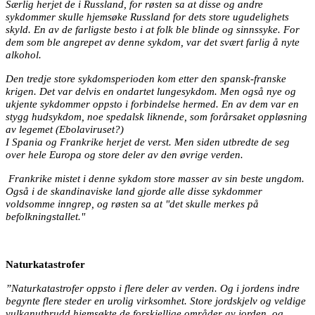
Særlig herjet de i Russland, for røsten sa at disse og andre
sykdommer skulle hjemsøke Russland for dets store ugudelighets
skyld. En av de farligste besto i at folk ble blinde og sinnssyke. For
dem som ble angrepet av denne sykdom, var det svært farlig å nyte
alkohol.
Den tredje store sykdomsperioden kom etter den spansk-franske
krigen. Det var delvis en ondartet lungesykdom. Men også nye og
ukjente sykdommer oppsto i forbindelse hermed. En av dem var en
stygg hudsykdom, noe spedalsk liknende, som forårsaket oppløsning
av legemet (Ebolaviruset?)
I Spania og Frankrike herjet de verst. Men siden utbredte de seg
over hele Europa og store deler av den øvrige verden.
Frankrike mistet i denne sykdom store masser av sin beste ungdom.
Også i de skandinaviske land gjorde alle disse sykdommer
voldsomme inngrep, og røsten sa at "det skulle merkes på
befolkningstallet."
Naturkatastrofer
”Naturkatastrofer oppsto i flere deler av verden. Og i jordens indre
begynte flere steder en urolig virksomhet. Store jordskjelv og veldige
vulkanutbrudd hjemsøkte de forskjellige områder av jorden, og