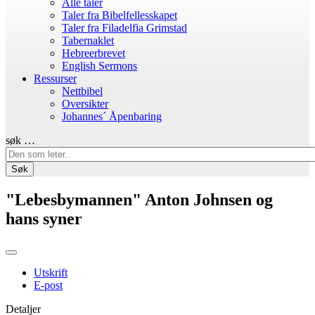
Alle taler
Taler fra Bibelfellesskapet
Taler fra Filadelfia Grimstad
Tabernaklet
Hebreerbrevet
English Sermons
Ressurser
Nettbibel
Oversikter
Johannes´ Åpenbaring
søk …
Søk
"Lebesbymannen" Anton Johnsen og
hans syner
Utskrift
E-post
Detaljer