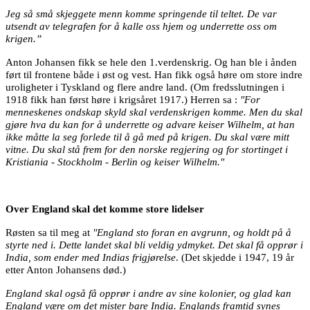
Jeg så små skjeggete menn komme springende til teltet. De var
utsendt av telegrafen for å kalle oss hjem og underrette oss om
krigen.”
Anton Johansen fikk se hele den 1.verdenskrig. Og han ble i ånden
ført til frontene både i øst og vest. Han fikk også høre om store indre
uroligheter i Tyskland og flere andre land. (Om fredsslutningen i
1918 fikk han først høre i krigsåret 1917.) Herren sa :
"For
menneskenes ondskap skyld skal verdenskrigen komme. Men du skal
gjøre hva du kan for å underrette og advare keiser Wilhelm, at han
ikke måtte la seg forlede til å gå med på krigen. Du skal være mitt
vitne. Du skal stå frem for den norske regjering og for stortinget i
Kristiania - Stockholm - Berlin og keiser Wilhelm."
Over England skal det komme store lidelser
Røsten sa til meg at
"England sto foran en avgrunn, og holdt på å
styrte ned i. Dette landet skal bli veldig ydmyket. Det skal få opprør i
India, som ender med Indias frigjørelse
. (Det skjedde i 1947, 19 år
etter Anton Johansens død.)
England skal også få opprør i andre av sine kolonier, og glad kan
England være om det mister bare India. Englands framtid synes