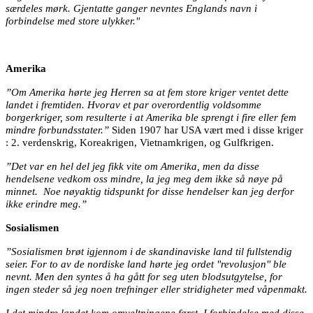
særdeles mørk. Gjentatte ganger nevntes Englands navn i
forbindelse med store ulykker."
Amerika
”Om Amerika hørte jeg Herren sa at fem store kriger ventet dette
landet i fremtiden. Hvorav et par overordentlig voldsomme
borgerkriger, som resulterte i at Amerika ble sprengt i fire eller fem
mindre forbundsstater.”
Siden 1907 har USA vært med i disse kriger
: 2. verdenskrig, Koreakrigen, Vietnamkrigen, og Gulfkrigen.
”Det var en hel del jeg fikk vite om Amerika, men da disse
hendelsene vedkom oss mindre, la jeg meg dem ikke så nøye på
minnet.
Noe nøyaktig tidspunkt for disse hendelser kan jeg derfor
ikke erindre meg.”
Sosialismen
”Sosialismen brøt igjennom i de skandinaviske land til fullstendig
seier. For to av de nordiske land hørte jeg ordet "revolusjon" ble
nevnt. Men den syntes å ha gått for seg uten blodsutgytelse, for
ingen steder så jeg noen trefninger eller stridigheter med våpenmakt.
I det mindre landet kom omveltningene først. I forbindelse med disse