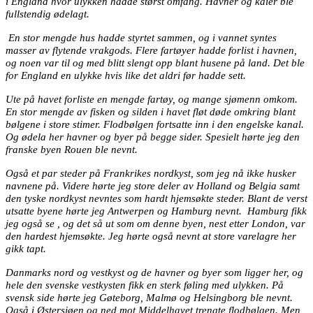
i England hvor ulykken hadde størst omfang. Havner og kaier ble
fullstendig ødelagt.
En stor mengde hus hadde styrtet sammen, og i vannet syntes
masser av flytende vrakgods. Flere fartøyer hadde forlist i havnen,
og noen var til og med blitt slengt opp blant husene på land. Det ble
for England en ulykke hvis like det aldri før hadde sett.
Ute på havet forliste en mengde fartøy, og mange sjømenn omkom.
En stor mengde av fisken og silden i havet fløt døde omkring blant
bølgene i store stimer. Flodbølgen fortsatte inn i den engelske kanal.
Og ødela her havner og byer på begge sider. Spesielt hørte jeg den
franske byen Rouen ble nevnt.
Også et par steder på Frankrikes nordkyst, som jeg nå ikke husker
navnene på. Videre hørte jeg store deler av Holland og Belgia samt
den tyske nordkyst nevntes som hardt hjemsøkte steder. Blant de verst
utsatte byene hørte jeg Antwerpen og Hamburg nevnt.
Hamburg fikk
jeg også se , og det så ut som om denne byen, nest etter London, var
den hardest hjemsøkte. Jeg hørte også nevnt at store varelagre her
gikk tapt.
Danmarks nord og vestkyst og de havner og byer som ligger her, og
hele den svenske vestkysten fikk en sterk føling med ulykken. På
svensk side hørte jeg Gøteborg, Malmø og Helsingborg ble nevnt.
Også i Østersjøen og ned mot Middelhavet trengte flodbølgen. Men