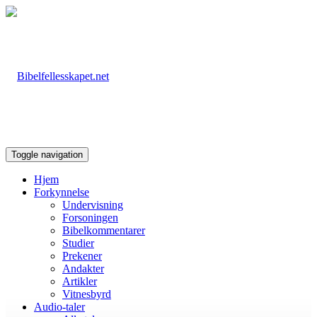
Toggle navigation
Hjem
Forkynnelse
Undervisning
Forsoningen
Bibelkommentarer
Studier
Prekener
Andakter
Artikler
Vitnesbyrd
Audio-taler