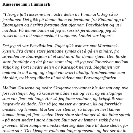
Russerne inn i Finnmark
”I Norge falt russerne inn i østre delen av Finnmark. Jeg så to
jernbaner. Det gikk på denne tiden en jernbane fra Finland opp til
Enaresjøen og herifra fortsatte den gjennom Pasvikdalen og ut i
nordøst. På denne banen så jeg et russisk jernbanetog, jeg så
russerne sto tett sammenstuet i vognene. Landet var kupert.
Det jeg så var Pasvikdalen. Toget gikk østover mot Murmansk-
kysten. Fra denne store jernbane syntes det å gå en mindre, fra
sørenden av Enaresjøen til et sted nord for denne sjøen. Den første
store frontlinje og det første store slag, så jeg ved Tanaelven mellom
Valjok og Port i nedre delen av Karasjok herred. Slaglinjen var
omtrent to mil lang, og slaget var svært blodig. Nordmennene som
ble slått, trakk seg tilbake til områdene mot Porsangerfjorden.
Mellom Gaiserne og nedre Skoganvarre-vannet ble det satt opp nye
forsvarslinjer. Jeg så Gaiserne både i øst og vest, og en slaglinje
som var flere mil lang. Her så jeg falne soldater, og krigsfolk som
begravde de døde. Her så jeg masser av graver, lik og forvridde
ansikter og lemmer. Marken var stenrik, så knapt en hest kunne
komme fram på flere steder. Over store strekninger lå det falne spredt
- på noen steder i store hauger. Stumper av lemmer stakk fram i
gravene. Men kampene innskrenket seg ikke bare til disse steder, for
røsten sa : "Det kjempes voldsomt langs grensene, og her ser du to