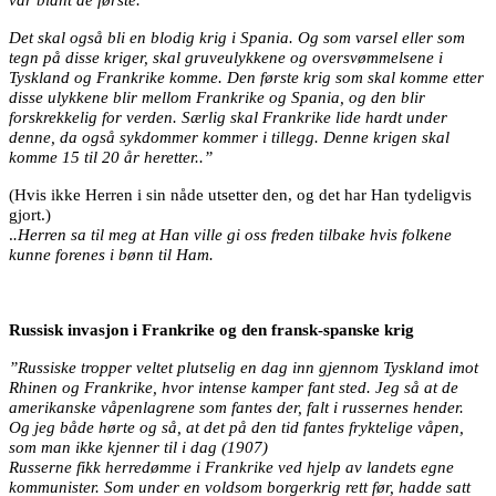
Det skal også bli en blodig krig i Spania. Og som varsel eller som
tegn på disse kriger, skal gruveulykkene og oversvømmelsene i
Tyskland og Frankrike komme. Den første krig som skal komme etter
disse ulykkene blir mellom Frankrike og Spania, og den blir
forskrekkelig for verden. Særlig skal Frankrike lide hardt under
denne, da også sykdommer kommer i tillegg. Denne krigen skal
komme 15 til 20 år heretter..”
(Hvis ikke Herren i sin nåde utsetter den, og det har Han tydeligvis
gjort.)
.
.Herren sa til meg at Han ville gi oss freden tilbake hvis folkene
kunne forenes i bønn til Ham.
Russisk invasjon i Frankrike og den fransk-spanske krig
”Russiske tropper veltet plutselig en dag inn gjennom Tyskland imot
Rhinen og Frankrike, hvor intense kamper fant sted. Jeg så at de
amerikanske våpenlagrene som fantes der, falt i russernes hender.
Og jeg både hørte og så, at det på den tid fantes fryktelige våpen,
som man ikke kjenner til i dag (1907)
Russerne fikk herredømme i Frankrike ved hjelp av landets egne
kommunister. Som under en voldsom borgerkrig rett før, hadde satt