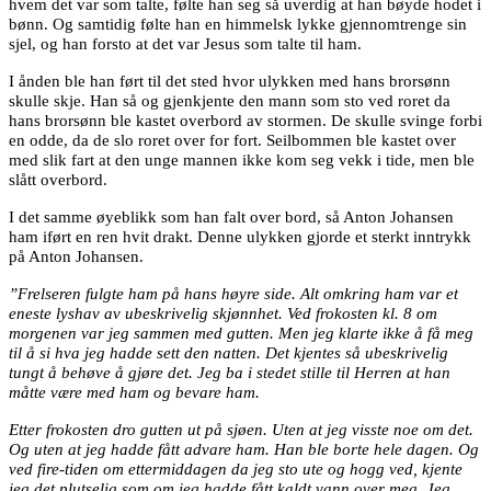
hvem det var som talte, følte han seg så uverdig at han bøyde hodet i
bønn. Og samtidig følte han en himmelsk lykke gjennomtrenge sin
sjel, og han forsto at det var Jesus som talte til ham.
I ånden ble han ført til det sted hvor ulykken med hans brorsønn
skulle skje. Han så og gjenkjente den mann som sto ved roret da
hans brorsønn ble kastet overbord av stormen. De skulle svinge forbi
en odde, da de slo roret over for fort. Seilbommen ble kastet over
med slik fart at den unge mannen ikke kom seg vekk i tide, men ble
slått overbord.
I det samme øyeblikk som han falt over bord, så Anton Johansen
ham iført en ren hvit drakt. Denne ulykken gjorde et sterkt inntrykk
på Anton Johansen.
”Frelseren fulgte ham på hans høyre side. Alt omkring ham var et
eneste lyshav av ubeskrivelig skjønnhet. Ved frokosten kl. 8 om
morgenen var jeg sammen med gutten. Men jeg klarte ikke å få meg
til å si hva jeg hadde sett den natten. Det kjentes så ubeskrivelig
tungt å behøve å gjøre det. Jeg ba i stedet stille til Herren at han
måtte være med ham og bevare ham.
Etter frokosten dro gutten ut på sjøen. Uten at jeg visste noe om det.
Og uten at jeg hadde fått advare ham. Han ble borte hele dagen. Og
ved fire-tiden om ettermiddagen da jeg sto ute og hogg ved, kjente
jeg det plutselig som om jeg hadde fått kaldt vann over meg. Jeg