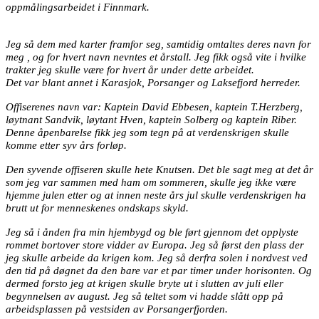
oppmålingsarbeidet i Finnmark.
Jeg så dem med karter framfor seg, samtidig omtaltes deres navn for
meg , og for hvert navn nevntes et årstall. Jeg fikk også vite i hvilke
trakter jeg skulle være for hvert år under dette arbeidet.
Det var blant annet i Karasjok, Porsanger og Laksefjord herreder.
Offiserenes navn var: Kaptein David Ebbesen, kaptein T.Herzberg,
løytnant Sandvik, løytant Hven, kaptein Solberg og kaptein Riber.
Denne åpenbarelse fikk jeg som tegn på at verdenskrigen skulle
komme etter syv års forløp.
Den syvende offiseren skulle hete Knutsen. Det ble sagt meg at det år
som jeg var sammen med ham om sommeren, skulle jeg ikke være
hjemme julen etter og at innen neste års jul skulle verdenskrigen ha
brutt ut for menneskenes ondskaps skyld.
Jeg så i ånden fra min hjembygd og ble ført gjennom det opplyste
rommet bortover store vidder av Europa. Jeg så først den plass der
jeg skulle arbeide da krigen kom. Jeg så derfra solen i nordvest ved
den tid på døgnet da den bare var et par timer under horisonten. Og
dermed forsto jeg at krigen skulle bryte ut i slutten av juli eller
begynnelsen av august. Jeg så teltet som vi hadde slått opp på
arbeidsplassen på vestsiden av Porsangerfjorden.