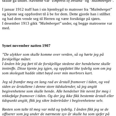
skulle gå under. Navnene var
"Empress of Ireland"
og
"Malmberget"
.
I januar 1912 traff han i sin hjembygd to matroser fra
"Malmberget"
og kjente seg oppfordret til å be for dem. Dette gjorde han i stillhet
og bad dem vende seg til Herren og være forsiktige på sjøen.
I desember 1913 gikk
"Malmberget"
under, og begge matrosene var
med.
Synet november natten 1907
”De ulykker som skulle komme over verden, så og hørte jeg på
forskjellige måter.
I ånden ble jeg ført til de forskjellige stedene der hendelsene skulle
inntreffe. Disse kjente jeg igjen, og oppfattet like tydelig som om jeg
som skolegutt hadde sittet bøyd over min morbrors kart.
Jeg så framfor meg en lang rad av årstall framover i tiden, og ved
siden av årstallene i denne store tidskalender, så jeg angitt
begivenhetene som skulle hende. Alle hendelser ble nevnt for meg i
rekkefølge framover i tiden. Og der jeg ikke fikk bestemte årstall eller
tidspunkt angitt, fikk jeg sikre ledertråder i begivenhetene selv.
Røsten som talte til meg var mild og tydelig. I ånden fikk jeg se de
offiserer som jeg under de nærmeste syv år skulle ha som sjefer på