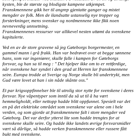
kysten, ble de største og blodigste kampene utkjempet.
Franskmennene gikk her til angrep gjentatte ganger og mistet
mengder av folk. Men de ilandsatte ustanselig nye tropper og
forsterkninger, mens svensker og nordmennene ikke fikk noen
nevneverdig unnsetning.
Franskmennenes ressurser var allikevel nesten uttømt da svenskene
kapitulerte.
Ved en av de store gravene så jeg Gøteborgs borgermester, en
gammel mann i grå frakk. Han var bedrøvet over at begge sønnene
hans, som var ingeniører, skulle falle i kampen for Gøteborgs
forsvar, og han sa til meg : " Det hjelper ikke om to er rettferdige,
når svenskene har syndet i den grad at Herren lar franskmennene
seire. Europa trodde at Sverige og Norge skulle bli undertrykt, men
Gud være lovet at han i sin nåde skånte oss."
Et par krigsoppfinnelser ble til utrolig stor nytte for svenskene i deres
forsvar. Nye våpentyper som inntil da så ut til å ha vært
hemmeligholdt, eller nettopp hadde blitt oppfunnet. Spesielt var det
en på det elektriske området som svenskene var alene om i hele
verden, og som gjorde at franskmennene falt i store mengder ved
Gøteborg. Det var derfor ytterst lite som hadde trengtes for at
svenskene skulle seire. Og hadde ikke landets øvrige forsvarsmidler
vært så dårlige, så hadde verken franskmennene eller russere fått
bukt med svenskene.