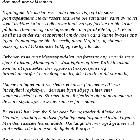
dem med stor voldsomhet.
Bygningene ble kastet over ende i massevis, og i de store
plantasjestatene ble alt rasert. Markene ble satt under vann av havet
som i mektige bølger skyllet over land. Fartøy forliste og ble kastet
på land. Havnene og varelagrene ble i den grad ødelagt, at røsten
sa til meg at det var et spørsmål om de noen gang kunne bygges opp
igjen. Av plantasjene ble det særlig nevnt Virginia, og statene
omkring den Meksikanske bukt, og særlig Florida.
Orkanen raste over Mississippidalen, og fortsatte opp imot de store
sjøer. Chicago, Minneapolis, Washington og New York ble omtalt
som hardt hjemsøkte. Der oppsto det eksplosjoner og
brannkatastrofer i et omfang som jeg ikke hadde trodd var mulig.
Himmelen lignet på disse steder et eneste flammehav. Alt var
innehyllet i røykskyer, i den siste byen så jeg ruiner etter
sammenstyrtede hus. Stormen jaget forferdelig gjennom gatene og
de store skyskraperne svaiet som siv for vinden.
En russisk hær kom fra Sibir over Beringstredet til Alaska og
Canada, samtidig som disse fryktelige eksplosjoner skjedde i byene.
Men den russiske hæren nådde ikke langt. Det var også grunnen til
at Amerika ikke kunne sende hjelp til Europa.”
Anton Johansen spekulerte mye over hva det kunne være som