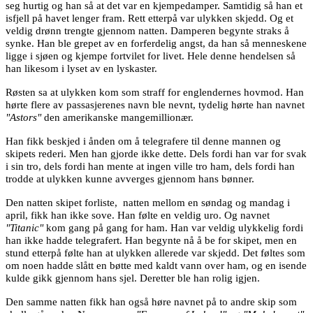
seg hurtig og han så at det var en kjempedamper. Samtidig så han et
isfjell på havet lenger fram. Rett etterpå var ulykken skjedd. Og et
veldig drønn trengte gjennom natten. Damperen begynte straks å
synke. Han ble grepet av en forferdelig angst, da han så menneskene
ligge i sjøen og kjempe fortvilet for livet. Hele denne hendelsen så
han likesom i lyset av en lyskaster.
Røsten sa at ulykken kom som straff for englendernes hovmod. Han
hørte flere av passasjerenes navn ble nevnt, tydelig hørte han navnet
"Astors"
den amerikanske mangemillionær.
Han fikk beskjed i ånden om å telegrafere til denne mannen og
skipets rederi. Men han gjorde ikke dette. Dels fordi han var for svak
i sin tro, dels fordi han mente at ingen ville tro ham, dels fordi han
trodde at ulykken kunne avverges gjennom hans bønner.
Den natten skipet forliste,
natten mellom en søndag og mandag i
april, fikk han ikke sove. Han følte en veldig uro. Og navnet
"Titanic"
kom gang på gang for ham. Han var veldig ulykkelig fordi
han ikke hadde telegrafert. Han begynte nå å be for skipet, men en
stund etterpå følte han at ulykken allerede var skjedd. Det føltes som
om noen hadde slått en bøtte med kaldt vann over ham, og en isende
kulde gikk gjennom hans sjel. Deretter ble han rolig igjen.
Den samme natten fikk han også høre navnet på to andre skip som