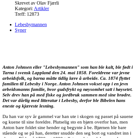
Skrevet av
Olav Fjærli
Kategori:
Artikler
Treff: 12873
Lebesbymannen
Syner
Anton Johnsen
eller "Lebesbymannen" som han ble kalt, ble født i
Tarna i svensk Lappland den 24. mai 1858. Foreldrene var jevne
arbeidsfolk, og barna måtte tidlig lære å arbeide. Ca. 1874 flyttet
familien til Lebesby i Norge. Anton Johnsen vokset opp i en jevn
arbeidsmanns familie, hvor gudsfrykt og nøysomhet satt i høysetet.
Selv drev han på med fiske og jordbruk sammen med sine brødre.
Det var dårlig med litteratur i Lebesby, derfor ble Bibelen hans
eneste og kjæreste lesning.
Da han var syv år gammel var han ute i skogen og passet på sauene
og kuene til sine foreldre. Plutselig sto en bjørn overfor han, men
Anton bare foldet sine hender og begynte å be. Bjørnen ble bare
stående og se på han, deretter snudde den seg bort og vandret inn i