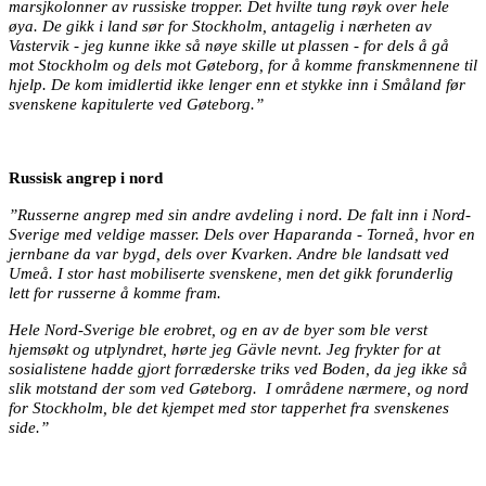
marsjkolonner av russiske tropper. Det hvilte tung røyk over hele
øya. De gikk i land sør for Stockholm, antagelig i nærheten av
Vastervik - jeg kunne ikke så nøye skille ut plassen - for dels å gå
mot Stockholm og dels mot Gøteborg, for å komme franskmennene til
hjelp. De kom imidlertid ikke lenger enn et stykke inn i Småland før
svenskene kapitulerte ved Gøteborg.”
Russisk angrep i nord
”Russerne angrep med sin andre avdeling i nord. De falt inn i Nord-
Sverige med veldige masser. Dels over Haparanda - Torneå, hvor en
jernbane da var bygd, dels over Kvarken. Andre ble landsatt ved
Umeå. I stor hast mobiliserte svenskene, men det gikk forunderlig
lett for russerne å komme fram.
Hele Nord-Sverige ble erobret, og en av de byer som ble verst
hjemsøkt og utplyndret, hørte jeg Gävle nevnt. Jeg frykter for at
sosialistene hadde gjort forræderske triks ved Boden, da jeg ikke så
slik motstand der som ved Gøteborg.
I områdene nærmere, og nord
for Stockholm, ble det kjempet med stor tapperhet fra svenskenes
side.”