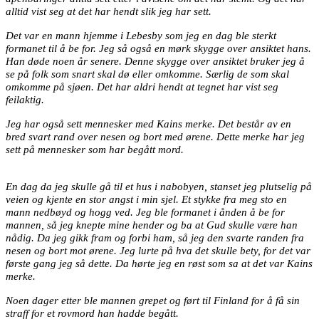
alltid vist seg at det har hendt slik jeg har sett.
Det var en mann hjemme i Lebesby som jeg en dag ble sterkt
formanet til å be for. Jeg så også en mørk skygge over ansiktet hans.
Han døde noen år senere. Denne skygge over ansiktet bruker jeg å
se på folk som snart skal dø eller omkomme. Særlig de som skal
omkomme på sjøen. Det har aldri hendt at tegnet har vist seg
feilaktig.
Jeg har også sett mennesker med Kains merke. Det består av en
bred svart rand over nesen og bort med ørene. Dette merke har jeg
sett på mennesker som har begått mord.
En dag da jeg skulle gå til et hus i nabobyen, stanset jeg plutselig på
veien og kjente en stor angst i min sjel. Et stykke fra meg sto en
mann nedbøyd og hogg ved. Jeg ble formanet i ånden å be for
mannen, så jeg knepte mine hender og ba at Gud skulle være han
nådig. Da jeg gikk fram og forbi ham, så jeg den svarte randen fra
nesen og bort mot ørene. Jeg lurte på hva det skulle bety, for det var
første gang jeg så dette. Da hørte jeg en røst som sa at det var Kains
merke.
Noen dager etter ble mannen grepet og ført til Finland for å få sin
straff for et rovmord han hadde begått.