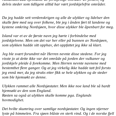
delvis steder som tidligere alltid har vært jordskjelvfrie områder.
Da jeg hadde sett verdenskrigen og alle de ulykker og lidelser den
skulle føre med seg over folkene, ble jeg i ånden ført til landene og
kystene omkring Nordsjøen, hvor disse ulykker ble åpenbart for meg.
Island var et av de første navn jeg hørte i forbindelse med
jordskjelvene. Men om det var her eller på bunnen av Nordsjøen,
som ulykken hadde sitt opphav, det oppfattet jeg ikke så klart.
Jeg ble svært forundret når Herren nevnte disse stedene. For jeg
visste jo at dette ikke var det område på jorden der vulkaner og
jordskjelv pleide å forekomme. Men Herren nevnte navnene med
bestemthet flere ganger. Og at jeg virkelig ikke hadde tatt feil forsto
jeg ennå mer, da jeg straks etter fikk se hele ulykken og de steder
som ble hjemsøkt av denne.
Ulykken rammet alle Nordsjøstater. Men ikke noe land ble så hardt
hjemsøkt av den som England.
Røsten sa også at ulykken skulle komme pga. Englands
hovmodighet.
Det hvilte skumring over samtlige nordsjøstater. Og ingen stjerner
lyste på himmelen. Fra sjøen blåste en sterk vind. Og i de norske fjell