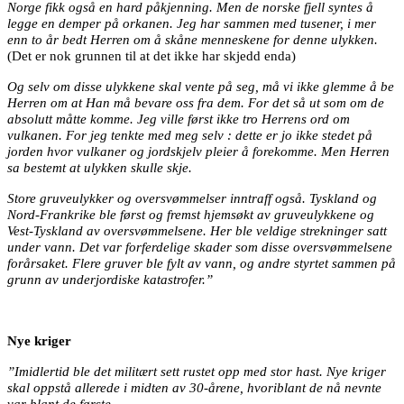
Norge fikk også en hard påkjenning. Men de norske fjell syntes å
legge en demper på orkanen. Jeg har sammen med tusener, i mer
enn to år bedt Herren om å skåne menneskene for denne ulykken.
(Det er nok grunnen til at det ikke har skjedd enda)
Og selv om disse ulykkene skal vente på seg, må vi ikke glemme å be
Herren om at Han må bevare oss fra dem. For det så ut som om de
absolutt måtte komme. Jeg ville først ikke tro Herrens ord om
vulkanen. For jeg tenkte med meg selv : dette er jo ikke stedet på
jorden hvor vulkaner og jordskjelv pleier å forekomme. Men Herren
sa bestemt at ulykken skulle skje.
Store gruveulykker og oversvømmelser inntraff også. Tyskland og
Nord-Frankrike ble først og fremst hjemsøkt av gruveulykkene og
Vest-Tyskland av oversvømmelsene. Her ble veldige strekninger satt
under vann. Det var forferdelige skader som disse oversvømmelsene
forårsaket. Flere gruver ble fylt av vann, og andre styrtet sammen på
grunn av underjordiske katastrofer.”
Nye kriger
”Imidlertid ble det militært sett rustet opp med stor hast. Nye kriger
skal oppstå allerede i midten av 30-årene, hvoriblant de nå nevnte
var blant de første.