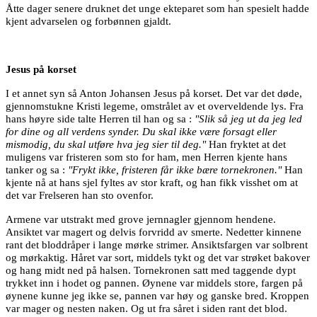
Åtte dager senere druknet det unge ekteparet som han spesielt hadde
kjent advarselen og forbønnen gjaldt.
Jesus på korset
I et annet syn så Anton Johansen Jesus på korset. Det var det døde,
gjennomstukne Kristi legeme, omstrålet av et overveldende lys. Fra
hans høyre side talte Herren til han og sa :
"Slik så jeg ut da jeg led
for dine og all verdens synder. Du skal ikke være forsagt eller
mismodig, du skal utføre hva jeg sier til deg."
Han fryktet at det
muligens var fristeren som sto for ham, men Herren kjente hans
tanker og sa :
"Frykt ikke, fristeren får ikke bære tornekronen."
Han
kjente nå at hans sjel fyltes av stor kraft, og han fikk visshet om at
det var Frelseren han sto ovenfor.
Armene var utstrakt med grove jernnagler gjennom hendene.
Ansiktet var magert og delvis forvridd av smerte. Nedetter kinnene
rant det bloddråper i lange mørke strimer. Ansiktsfargen var solbrent
og mørkaktig. Håret var sort, middels tykt og det var strøket bakover
og hang midt ned på halsen. Tornekronen satt med taggende dypt
trykket inn i hodet og pannen. Øynene var middels store, fargen på
øynene kunne jeg ikke se, pannen var høy og ganske bred. Kroppen
var mager og nesten naken. Og ut fra såret i siden rant det blod.