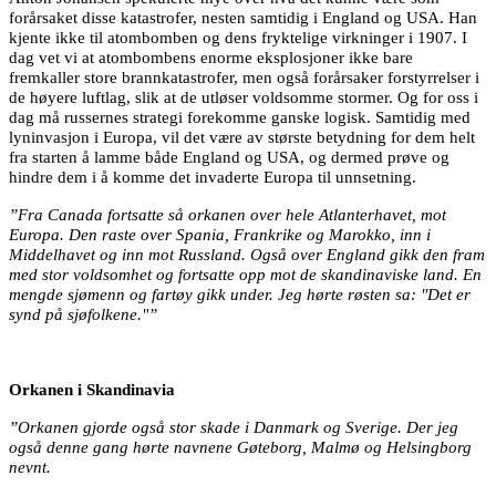
forårsaket disse katastrofer, nesten samtidig i England og USA. Han
kjente ikke til atombomben og dens fryktelige virkninger i 1907. I
dag vet vi at atombombens enorme eksplosjoner ikke bare
fremkaller store brannkatastrofer, men også forårsaker forstyrrelser i
de høyere luftlag, slik at de utløser voldsomme stormer. Og for oss i
dag må russernes strategi forekomme ganske logisk. Samtidig med
lyninvasjon i Europa, vil det være av største betydning for dem helt
fra starten å lamme både England og USA, og dermed prøve og
hindre dem i å komme det invaderte Europa til unnsetning.
”Fra Canada fortsatte så orkanen over hele Atlanterhavet, mot
Europa. Den raste over Spania, Frankrike og Marokko, inn i
Middelhavet og inn mot Russland. Også over England gikk den fram
med stor voldsomhet og fortsatte opp mot de skandinaviske land. En
mengde sjømenn og fartøy gikk under. Jeg hørte røsten sa: "Det er
synd på sjøfolkene."”
Orkanen i Skandinavia
”Orkanen gjorde også stor skade i Danmark og Sverige. Der jeg
også denne gang hørte navnene Gøteborg, Malmø og Helsingborg
nevnt.