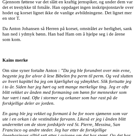
Gjennom føttene var det slått en kraftig jernspiker, og under dem var
det et trestykke til fotsåle. Han oppdaget ingen inskripsjonstavle over
hodet og korset lignet ikke de vanlige avbildningene. Det lignet mer
en stor T.
Da Anton Johansen så Herren på korset, omstrålet av herlighet, sank
han ned i ydmyk bønn. Han bad Ham om å hjelpe seg i de årene
som kom.
Kains merke
Om sine syner fortalte Anton :
”Da jeg ble forundret over min evne,
begynte jeg for alvor å lese Bibelen fra perm til perm. Og ved slutten
av hvert kapittel ba jeg om kjærlighet og ydmykhet. Slik fortsatte jeg
i to år. Siden har jeg hørt og sett mange merkelige ting. Jeg er ofte
blitt vekket av ånden med formaning om bønn for mennesker som
har vært i nød. Ofte i stormer og orkaner som har rast på de
forskjellige deler av jorden.
En gang ble jeg vekket og formant å be for noen sjømenn som var
ute i en orkan i de vestindiske farvann. Likeså er jeg i ånden blitt
underrettet om de store jordskjelv ved St. Pierre, Messina, San
Francisco og andre steder. Jeg har etter de forskjellige
åpenbaringer alltid sett etter i avisene om det har stemt. Og det har