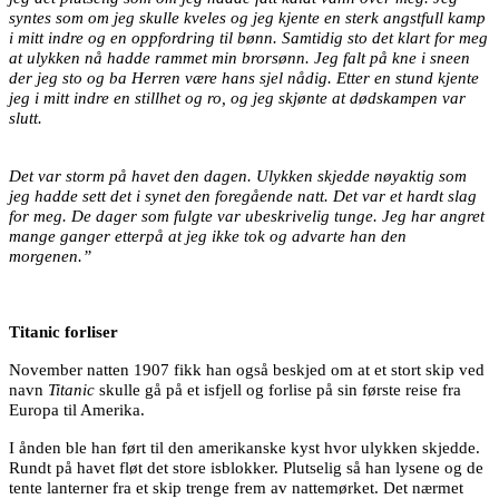
syntes som om jeg skulle kveles og jeg kjente en sterk angstfull kamp
i mitt indre og en oppfordring til bønn. Samtidig sto det klart for meg
at ulykken nå hadde rammet min brorsønn. Jeg falt på kne i sneen
der jeg sto og ba Herren være hans sjel nådig. Etter en stund kjente
jeg i mitt indre en stillhet og ro, og jeg skjønte at dødskampen var
slutt.
Det var storm på havet den dagen. Ulykken skjedde nøyaktig som
jeg hadde sett det i synet den foregående natt. Det var et hardt slag
for meg. De dager som fulgte var ubeskrivelig tunge. Jeg har angret
mange ganger etterpå at jeg ikke tok og advarte han den
morgenen.”
Titanic forliser
November natten 1907 fikk han også beskjed om at et stort skip ved
navn
Titanic
skulle gå på et isfjell og forlise på sin første reise fra
Europa til Amerika.
I ånden ble han ført til den amerikanske kyst hvor ulykken skjedde.
Rundt på havet fløt det store isblokker. Plutselig så han lysene og de
tente lanterner fra et skip trenge frem av nattemørket. Det nærmet