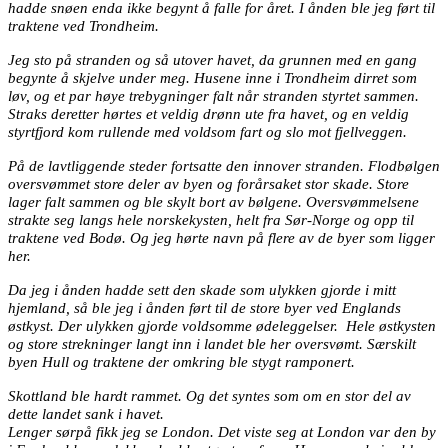
hadde snøen enda ikke begynt å falle for året. I ånden ble jeg ført til
traktene ved Trondheim.
Jeg sto på stranden og så utover havet, da grunnen med en gang
begynte å skjelve under meg. Husene inne i Trondheim dirret som
løv, og et par høye trebygninger falt når stranden styrtet sammen.
Straks deretter hørtes et veldig drønn ute fra havet, og en veldig
styrtfjord kom rullende med voldsom fart og slo mot fjellveggen.
På de lavtliggende steder fortsatte den innover stranden. Flodbølgen
oversvømmet store deler av byen og forårsaket stor skade. Store
lager falt sammen og ble skylt bort av bølgene. Oversvømmelsene
strakte seg langs hele norskekysten, helt fra Sør-Norge og opp til
traktene ved Bodø. Og jeg hørte navn på flere av de byer som ligger
her.
Da jeg i ånden hadde sett den skade som ulykken gjorde i mitt
hjemland, så ble jeg i ånden ført til de store byer ved Englands
østkyst. Der ulykken gjorde voldsomme ødeleggelser.
Hele østkysten
og store strekninger langt inn i landet ble her oversvømt. Særskilt
byen Hull og traktene der omkring ble stygt ramponert.
Skottland ble hardt rammet. Og det syntes som om en stor del av
dette landet sank i havet.
Lenger sørpå fikk jeg se London. Det viste seg at London var den by