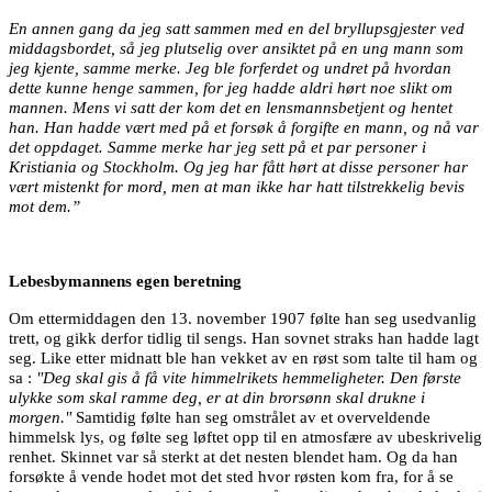
En annen gang da jeg satt sammen med en del bryllupsgjester ved
middagsbordet, så jeg plutselig over ansiktet på en ung mann som
jeg kjente, samme merke. Jeg ble forferdet og undret på hvordan
dette kunne henge sammen, for jeg hadde aldri hørt noe slikt om
mannen. Mens vi satt der kom det en lensmannsbetjent og hentet
han. Han hadde vært med på et forsøk å forgifte en mann, og nå var
det oppdaget. Samme merke har jeg sett på et par personer i
Kristiania og Stockholm. Og jeg har fått hørt at disse personer har
vært mistenkt for mord, men at man ikke har hatt tilstrekkelig bevis
mot dem.”
Lebesbymannens egen beretning
Om ettermiddagen den 13. november 1907 følte han seg usedvanlig
trett, og gikk derfor tidlig til sengs. Han sovnet straks han hadde lagt
seg. Like etter midnatt ble han vekket av en røst som talte til ham og
sa :
"Deg skal gis å få vite himmelrikets hemmeligheter. Den første
ulykke som skal ramme deg, er at din brorsønn skal drukne i
morgen."
Samtidig følte han seg omstrålet av et overveldende
himmelsk lys, og følte seg løftet opp til en atmosfære av ubeskrivelig
renhet. Skinnet var så sterkt at det nesten blendet ham. Og da han
forsøkte å vende hodet mot det sted hvor røsten kom fra, for å se