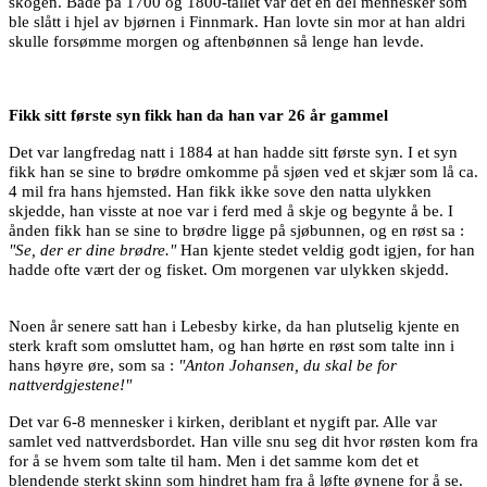
skogen. Både på 1700 og 1800-tallet var det en del mennesker som
ble slått i hjel av bjørnen i Finnmark. Han lovte sin mor at han aldri
skulle forsømme morgen og aftenbønnen så lenge han levde.
Fikk sitt første syn fikk han da han var 26 år gammel
Det var langfredag natt i 1884 at han hadde sitt første syn. I et syn
fikk han se sine to brødre omkomme på sjøen ved et skjær som lå ca.
4 mil fra hans hjemsted. Han fikk ikke sove den natta ulykken
skjedde, han visste at noe var i ferd med å skje og begynte å be. I
ånden fikk han se sine to brødre ligge på sjøbunnen, og en røst sa :
"Se, der er dine brødre."
Han kjente stedet veldig godt igjen, for han
hadde ofte vært der og fisket. Om morgenen var ulykken skjedd.
Noen år senere satt han i Lebesby kirke, da han plutselig kjente en
sterk kraft som omsluttet ham, og han hørte en røst som talte inn i
hans høyre øre, som sa :
"Anton Johansen, du skal be for
nattverdgjestene!"
Det var 6-8 mennesker i kirken, deriblant et nygift par. Alle var
samlet ved nattverdsbordet. Han ville snu seg dit hvor røsten kom fra
for å se hvem som talte til ham. Men i det samme kom det et
blendende sterkt skinn som hindret ham fra å løfte øynene for å se.