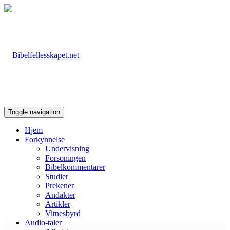
Toggle navigation
Hjem
Forkynnelse
Undervisning
Forsoningen
Bibelkommentarer
Studier
Prekener
Andakter
Artikler
Vitnesbyrd
Audio-taler