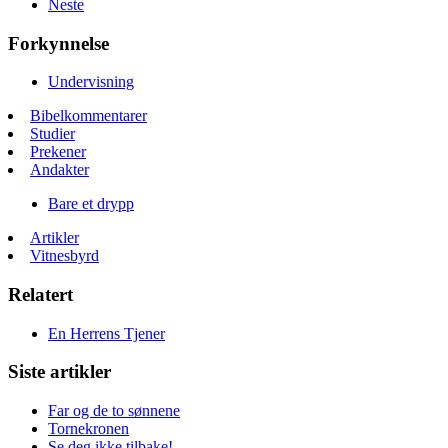
Neste
Forkynnelse
Undervisning
Bibelkommentarer
Studier
Prekener
Andakter
Bare et drypp
Artikler
Vitnesbyrd
Relatert
En Herrens Tjener
Siste artikler
Far og de to sønnene
Tornekronen
Se deg ikke tilbake!