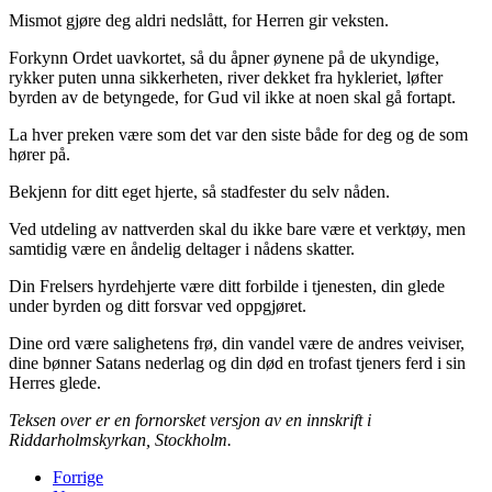
Mismot gjøre deg aldri nedslått, for Herren gir veksten.
Forkynn Ordet uavkortet, så du åpner øynene på de ukyndige,
rykker puten unna sikkerheten, river dekket fra hykleriet, løfter
byrden av de betyngede, for Gud vil ikke at noen skal gå fortapt.
La hver preken være som det var den siste både for deg og de som
hører på.
Bekjenn for ditt eget hjerte, så stadfester du selv nåden.
Ved utdeling av nattverden skal du ikke bare være et verktøy, men
samtidig være en åndelig deltager i nådens skatter.
Din Frelsers hyrdehjerte være ditt forbilde i tjenesten, din glede
under byrden og ditt forsvar ved oppgjøret.
Dine ord være salighetens frø, din vandel være de andres veiviser,
dine bønner Satans nederlag og din død en trofast tjeners ferd i sin
Herres glede.
Teksen over er en fornorsket versjon av en innskrift i
Riddarholmskyrkan, Stockholm.
Forrige