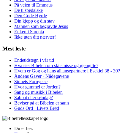
På veien til Emmaus
De ti spedalske
Den Gode Hyrde
Din kjepp og din stav
Mannen som begravde Jesus
Enken i Sarepta
Ikke uten ditt nærvær!
Mest leste
Endetidstegn i vår tid
Hva sier Bibelen om skilsmisse og gjengifte?
Hvem er Gog og hans alliansepartnere i Esekiel 38 - 39?
Åndens Gaver - Nådegavene
Sinnets Fornyelse
Hvor gammel er Jorden?
Sang og musikk i Bibelen
Sabbat eller søndag?
Beviser på at Bibelen er sann
Guds Ord - Livets Brød
Du er her: