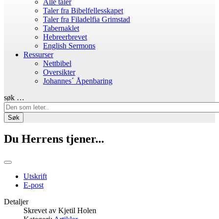
Alle taler
Taler fra Bibelfellesskapet
Taler fra Filadelfia Grimstad
Tabernaklet
Hebreerbrevet
English Sermons
Ressurser
Nettbibel
Oversikter
Johannes´ Åpenbaring
søk …
Søk
Du Herrens tjener...
Utskrift
E-post
Detaljer
Skrevet av
Kjetil Holen