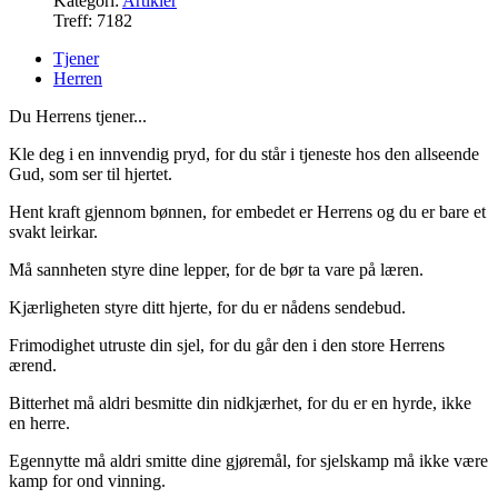
Kategori:
Artikler
Treff: 7182
Tjener
Herren
Du Herrens tjener...
Kle deg i en innvendig pryd, for du står i tjeneste hos den allseende
Gud, som ser til hjertet.
Hent kraft gjennom bønnen, for embedet er Herrens og du er bare et
svakt leirkar.
Må sannheten styre dine lepper, for de bør ta vare på læren.
Kjærligheten styre ditt hjerte, for du er nådens sendebud.
Frimodighet utruste din sjel, for du går den i den store Herrens
ærend.
Bitterhet må aldri besmitte din nidkjærhet, for du er en hyrde, ikke
en herre.
Egennytte må aldri smitte dine gjøremål, for sjelskamp må ikke være
kamp for ond vinning.