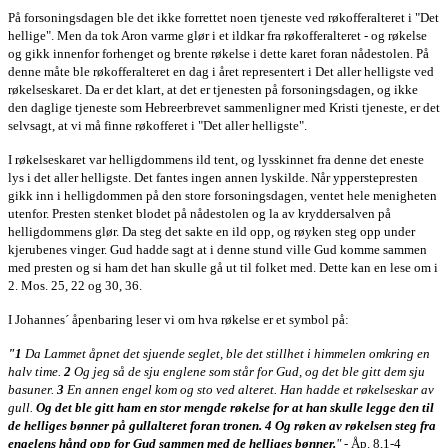
På forsoningsdagen ble det ikke forrettet noen tjeneste ved røkofferalteret i "Det
hellige". Men da tok Aron varme glør i et ildkar fra røkofferalteret - og røkelse
og gikk innenfor forhenget og brente røkelse i dette karet foran nådestolen. På
denne måte ble røkofferalteret en dag i året representert i Det aller helligste ved
røkelseskaret. Da er det klart, at det er tjenesten på forsoningsdagen, og ikke
den daglige tjeneste som Hebreerbrevet sammenligner med Kristi tjeneste, er det
selvsagt, at vi må finne røkofferet i "Det aller helligste".
I røkelseskaret var helligdommens ild tent, og lysskinnet fra denne det eneste
lys i det aller helligste. Det fantes ingen annen lyskilde. Når ypperstepresten
gikk inn i helligdommen på den store forsoningsdagen, ventet hele menigheten
utenfor. Presten stenket blodet på nådestolen og la av kryddersalven på
helligdommens glør. Da steg det sakte en ild opp, og røyken steg opp under
kjerubenes vinger. Gud hadde sagt at i denne stund ville Gud komme sammen
med presten og si ham det han skulle gå ut til folket med. Dette kan en lese om i
2. Mos. 25, 22 og 30, 36.
I Johannes´ åpenbaring leser vi om hva røkelse er et symbol på:
"1
Da Lammet åpnet det sjuende seglet, ble det stillhet i himmelen omkring en
halv time.
2
Og jeg så de sju englene som står for Gud, og det ble gitt dem sju
basuner.
3
En annen engel kom og sto ved alteret. Han hadde et røkelseskar av
gull.
Og det ble gitt ham en stor mengde røkelse for at han skulle legge den til
de helliges bønner på gullalteret foran tronen.
4
Og røken av røkelsen steg fra
engelens hånd opp for Gud sammen med de helliges bønner.
"
- Åp. 8,1-4