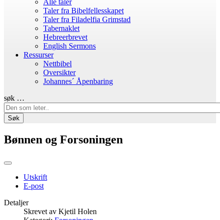
Alle taler
Taler fra Bibelfellesskapet
Taler fra Filadelfia Grimstad
Tabernaklet
Hebreerbrevet
English Sermons
Ressurser
Nettbibel
Oversikter
Johannes´ Åpenbaring
søk …
Søk
Bønnen og Forsoningen
Utskrift
E-post
Detaljer
Skrevet av
Kjetil Holen