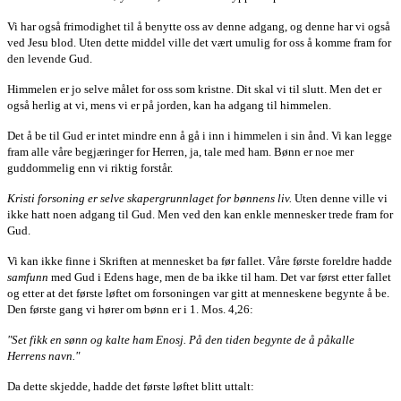
Vi har også frimodighet til å benytte oss av denne adgang, og denne har vi også
ved Jesu blod. Uten dette middel ville det vært umulig for oss å komme fram for
den levende Gud.
Himmelen er jo selve målet for oss som kristne. Dit skal vi til slutt. Men det er
også herlig at vi, mens vi er på jorden, kan ha adgang til himmelen.
Det å be til Gud er intet mindre enn å gå i inn i himmelen i sin ånd. Vi kan legge
fram alle våre begjæringer for Herren, ja, tale med ham. Bønn er noe mer
guddommelig enn vi riktig forstår.
Kristi forsoning er selve skapergrunnlaget for
bønnens liv.
Uten denne ville vi
ikke hatt noen adgang til Gud. Men ved den kan enkle mennesker trede fram for
Gud.
Vi kan ikke finne i Skriften at mennesket ba før fallet. Våre første foreldre hadde
samfunn
med Gud i Edens hage, men de ba ikke til ham. Det var først etter fallet
og etter at det første løftet om forsoningen var gitt at menneskene begynte å be.
Den første gang vi hører om bønn er i 1. Mos. 4,26:
"Set fikk en sønn og kalte ham Enosj. På den tiden begynte de å påkalle
Herrens navn."
Da dette skjedde, hadde det første løftet blitt uttalt: