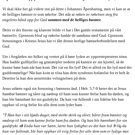
Vi skal ikke her gå videre inn på dette i Johannes Åpenbaring, men vi kan se at
de helliges bønner er som røkelse. Det står at
røken av røkelsen steg fra
engelens hånd opp for Gud
sammen med de helliges bønner.
Dette er det fineste og klareste bilde vi har i Det gamle testamente på vårt
bønneliv. Gjennom
blod og røkelse
hadde de samfunn med Gud. Gjennom
forsoningen i Kristus Jesus har vi fått denne herlige bønneforbindelsen med
Gud.
Ute i forgården sto folket og ventet på å høre lyden av yppersteprestens trinn.
Han hadde gullbjeller og granatepler nederst på kanten av sin kjortel, så de
kunne høre ham når han kom. Det var en fin lyd! Det er alltid en fin lyd med det
guddommelige! Når han kom ut tilsa han dem syndenes forlatelse for et helt år.
Deretter la han den aronittiske velsignelsen på dem.
Jesus utførte også sin forsoning i bønnens ånd. I Heb. 5,7-9 heter det at Jesus
frambar bønner og tårer og nødrop til ham som kunne frelse ham fra døden, og
han ble bønnhørt for sin gudsfrykt. Da han var fullendt i sin lidelse ble han
opphav til evig frelse for alle dem som lyder ham.
"7
Han har i sitt kjøds dager, med sterkt skrik og tårer, båret fram bønner og
nødrop til ham som kunne frelse ham fra døden. Og han ble bønnhørt for sin
gudsfrykt.
s8
Enda han var Sønn, lærte han lydighet av det han led.
9
Og da
han var fullendt, ble han opphav til evig frelse for alle dem som er lydige mot