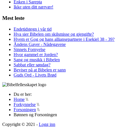
Enken i Sarepta
Ikke uten ditt nærvær!
Mest leste
Endetidstegn i vår tid
Hva sier Bibelen om skilsmisse og gjengifte?
Hvem er Gog og hans alliansepartnere i Esekiel 38 - 39?
Åndens Gaver - Nådegavene
Sinnets Fornyelse
Hvor gammel er Jorden?
Sang og musikk i Bibelen
Sabbat eller søndag?
Beviser på at Bibelen er sann
Guds Ord - Livets Brød
Du er her:
Home
\\
Forkynnelse
\\
Forsoningen
\\
Bønnen og Forsoningen
Copyright © 2021 -
Logg inn