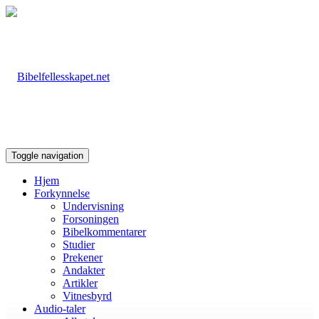
Toggle navigation
Hjem
Forkynnelse
Undervisning
Forsoningen
Bibelkommentarer
Studier
Prekener
Andakter
Artikler
Vitnesbyrd
Audio-taler