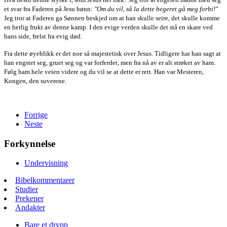
et svar fra Faderen på Jesu bønn:
"Om du vil, så la dette begeret gå meg forbi!"
Jeg tror at Faderen ga Sønnen beskjed om at han skulle seire, det skulle komme
en herlig frukt av denne kamp. I den evige verden skulle det stå en skare ved
hans side, frelst fra evig død.
Fra dette øyeblikk er det noe så majestetisk over Jesus. Tidligere har han sagt at
han engstet seg, gruet seg og var forferdet, men fra nå av er alt strøket av ham.
Følg ham hele veien videre og du vil se at dette er rett. Han var Mesteren,
Kongen, den suverene.
Forrige
Neste
Forkynnelse
Undervisning
Bibelkommentarer
Studier
Prekener
Andakter
Bare et drypp