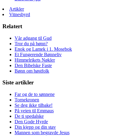
Artikler
Vitnesbyrd
Relatert
Vår adgang til Gud
Tror du på bønn?
Enok og Lamek i 1. Mosebok
Et Fungerende Bønneliv
Himmelrikets Nøkler
Den Bibelske Faste
Bønn om høstfolk
Siste artikler
Far og de to sønnene
Tornekronen
Se deg ikke tilbake!
På veien til Emmaus
De ti spedalske
Den Gode Hyrde
Din kjepp og din stav
Mannen som begravde Jesus