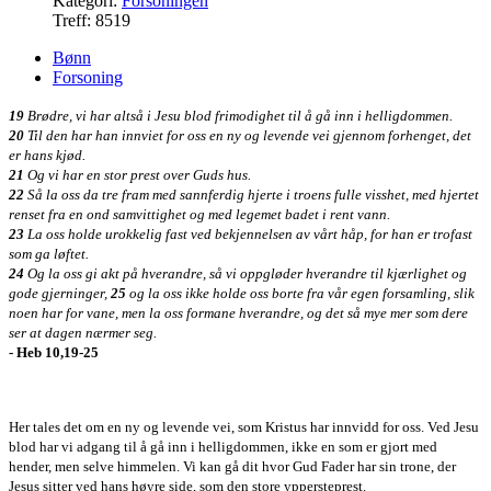
Kategori:
Forsoningen
Treff: 8519
Bønn
Forsoning
19
Brødre, vi har altså i Jesu blod frimodighet til å gå inn i helligdommen.
20
Til den har han innviet for oss en ny og levende vei gjennom forhenget, det
er hans kjød.
21
Og vi har en stor prest over Guds hus.
22
Så la oss da tre fram med sannferdig hjerte i troens fulle visshet, med hjertet
renset fra en ond samvittighet og med legemet badet i rent vann.
23
La oss holde urokkelig fast ved bekjennelsen av vårt håp, for han er trofast
som ga løftet.
24
Og la oss gi akt på hverandre, så vi oppgløder hverandre til kjærlighet og
gode gjerninger,
25
og la oss ikke holde oss borte fra vår egen forsamling, slik
noen har for vane, men la oss formane hverandre, og det så mye mer som dere
ser at dagen nærmer seg.
- Heb 10,19-25
Her tales det om en ny og levende vei, som Kristus har innvidd for oss. Ved Jesu
blod har vi adgang til å gå inn i helligdommen, ikke en som er gjort med
hender, men selve himmelen. Vi kan gå dit hvor Gud Fader har sin trone, der
Jesus sitter ved hans høyre side, som den store yppersteprest.