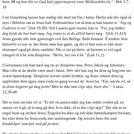
ham,
10
og han ble av Gud kalt yppersteprest etter Melkisedeks vis."
- Heb 5,7-
10
I sin fornedring kunne han stadig tale med sin Far, i bønn. Derfor står det også så
mye i Bibelen om at Jesus bad. Forbindelsen var så klar at han kunne si:
"Jeg og
Faderen er ett."
(Joh 10,30). Ved Lasarus grav kunne han si: "
Far, jeg takker
deg fordi du har hørt meg. Jeg visste jo at du alltid hører meg..."
(Joh 11,41f)
Jesus gjorde alle sine gjerninger ved den Hellige Ånds bistand. Å studere Jesu
bønneliv er noe av det finste man kan gjøre, og det er han som er vårt store
eksempel også på dette området. Når vi ser på dette, så kjenner vi vel også
trangen til å be som disiplene:
"Herre, lær oss å be."
(Luk 11,1)
I Getsemane tok han med seg tre av disiplene sine, Peter, Jakob og Johannes.
Han ville at de skulle være med i bønn. Selv slet han seg fra dem og begynte sin
svære bønnekamp. Disiplene sovnet under byrden, og Jesus vekket dem og
oppfordret dem igjen, men enda en gang sovnet de. Jesus ba:
"
Far, om du vil, så
la dette begeret gå meg forbi! Men la ikke min vilje skje, bare din."
- Lukas
22,39-46
Det er som om han vil si: "Er det en annen måte jeg kan redde verden på, en
annen vei å gå, så la meg gå den, hvis ikke, så la din vilje skje!" Det står at en
engel kom og styrket Jesus. Engelen ba ikke og tok ikke bønnekampen fra ham,
for etter dette ba Jesus enda mer inntrengende.
Og svetten hans ble som
bloddråper som falt ned på jorden.
Hva besto denne styrke i, som Jesus her fikk? Jeg tror at engelen hadde med seg