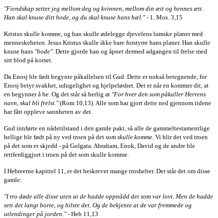
"Fiendskap setter jeg mellom deg og kvinnen, mellom din ætt og hennes ætt.
Han skal knuse ditt hode, og du skal knuse hans hæl."
- 1. Mos. 3,15
Kristus skulle komme, og han skulle ødelegge djevelens lumske planer med
menneskeheten. Jesus Kristus skulle ikke bare forstyrre hans planer. Han skulle
knuse hans
"hode"
. Dette gjorde han og åpnet dermed adgangen til frelse med
sitt blod på korset.
Da Enosj ble født begynte påkallelsen til Gud. Dette er nokså betegnende, for
Enosj betyr svakhet, udugelighet og hjelpeløshet. Det er når en kommer dit, at
en begynner å be. Og det står så herlig at
"
For hver den som påkaller Herrens
navn, skal bli frelst."
(Rom 10,13). Alle som har gjort dette ned gjennom tidene
har fått oppleve sannheten av det.
Gud innførte en nådetilstand i den gamle pakt, så alle de gammeltestamentlige
hellige ble født på ny ved troen på det
som skulle komme.
Vi blir det ved troen
på det som er skjedd - på Golgata. Abraham, Enok, David og de andre ble
rettferdiggjort i troen på det som skulle komme.
I Hebreerne kapittel 11, er det beskrevet mange troshelter. Der står det om disse
gamle:
"I tro døde alle disse uten at de hadde oppnådd det som var lovt. Men de hadde
sett det langt borte, og hilste det. Og de bekjente at de var fremmede og
utlendinger på jorden."
- Heb 11,13