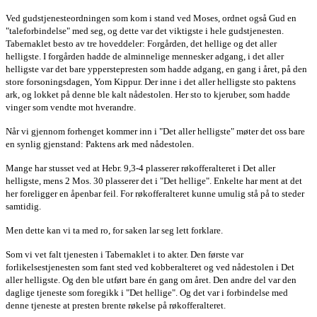
Ved gudstjenesteordningen som kom i stand ved Moses, ordnet også Gud en
"taleforbindelse" med seg, og dette var det viktigste i hele gudstjenesten.
Tabernaklet besto av tre hoveddeler: Forgården, det hellige og det aller
helligste. I forgården hadde de alminnelige mennesker adgang, i det aller
helligste var det bare ypperstepresten som hadde adgang, en gang i året, på den
store forsoningsdagen, Yom Kippur. Der inne i det aller helligste sto paktens
ark, og lokket på denne ble kalt nådestolen. Her sto to kjeruber, som hadde
vinger som vendte mot hverandre.
Når vi gjennom forhenget kommer inn i "Det aller helligste" møter det oss bare
en synlig gjenstand: Paktens ark med nådestolen.
Mange har stusset ved at Hebr. 9,3-4 plasserer røkofferalteret i Det aller
helligste, mens 2 Mos. 30 plasserer det i "Det hellige". Enkelte har ment at det
her foreligger en åpenbar feil. For røkofferalteret kunne umulig stå på to steder
samtidig.
Men dette kan vi ta med ro, for saken lar seg lett forklare.
Som vi vet falt tjenesten i Tabernaklet i to akter. Den første var
forlikelsestjenesten som fant sted ved kobberalteret og ved nådestolen i Det
aller helligste. Og den ble utført bare én gang om året. Den andre del var den
daglige tjeneste som foregikk i "Det hellige". Og det var i forbindelse med
denne tjeneste at presten brente røkelse på røkofferalteret.