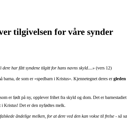
er tilgivelsen for våre synder
di dere har fått syndene tilgitt for hans navns skyld....»
(vers 12)
må barna, de som er «spedbarn i Kristus». Kjennetegnet deres er
gleden 
som er født på ny, opplever frihet fra skyld og dom. Det er barnestadiet
tt i Kristus! Det er den nyfødtes melk.
alskede åndelige melken, for at dere ved den kan vokse til frelse - så 