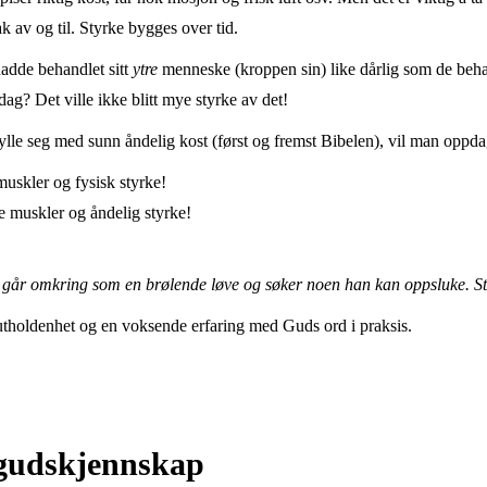
k av og til. Styrke bygges over tid.
hadde behandlet sitt
ytre
menneske (kroppen sin) like dårlig som de beha
ndag? Det ville ikke blitt mye styrke av det!
ylle seg med sunn åndelig kost (først og fremst Bibelen), vil man oppdage
 muskler og fysisk styrke!
ige muskler og åndelig styrke!
 går omkring som en brølende løve og søker noen han kan oppsluke. Stå
 utholdenhet og en voksende erfaring med Guds ord i praksis.
 gudskjennskap