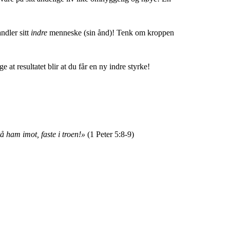
ndler sitt
indre
menneske (sin ånd)! Tenk om kroppen
 at resultatet blir at du får en ny indre styrke!
 ham imot, faste i troen!
»
(1 Peter 5:8-9)