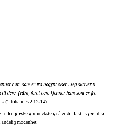
kjenner ham som er fra begynnelsen. Jeg skriver til
 til dere,
fedre
, fordi dere kjenner ham som er fra
e.»
(1 Johannes 2:12-14)
t i den greske grunnteksten, så er det faktisk
fire
ulike
om åndelig modenhet.