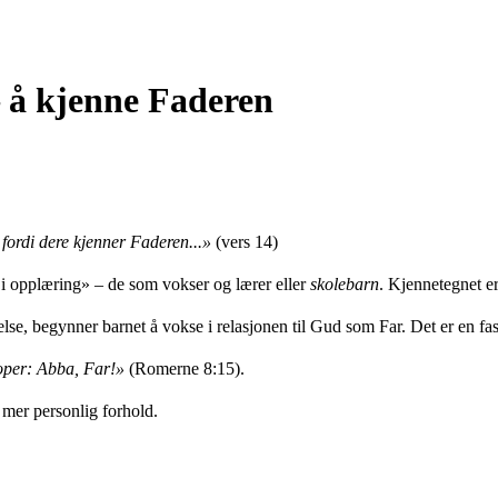
– å kjenne Faderen
fordi dere kjenner Faderen...»
(vers 14)
 i opplæring» – de som vokser og lærer eller
skolebarn
. Kjennetegnet e
telse, begynner barnet å vokse i relasjonen til Gud som Far. Det er en f
roper: Abba, Far!»
(Romerne 8:15).
t mer personlig forhold.