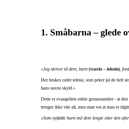
1. Småbarna – glede ov
«Jeg skriver til dere, barn
(
τεκνία
–
teknia
)
, for
Her brukes ordet
teknia
, som peker på de helt s
hans navns skyld.»
Dette er evangeliets enkle grunnsannhet - at den 
trenger ikke vite alt, men man vet at man er tilgi
«Som nyfødte barn må dere lengte etter den uforf