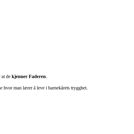
r at de
kjenner Faderen
.
ase hvor man lærer å leve i barnekårets trygghet.