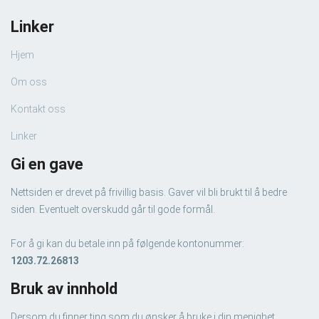
Linker
Hjem
Om oss
Kontakt oss
Linker
Gi en gave
Nettsiden er drevet på frivillig basis. Gaver vil bli brukt til å bedre
siden. Eventuelt overskudd går til gode formål.
For å gi kan du betale inn på følgende kontonummer:
1203.72.26813
Bruk av innhold
Dersom du finner ting som du ønsker å bruke i din menighet,