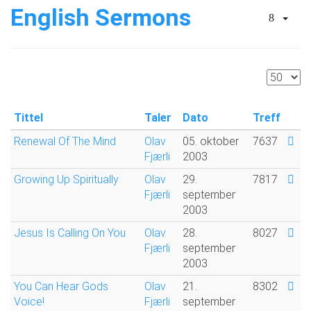
English Sermons
Vis
ant.:
Tittel
Taler
Dato
Treff
Renewal Of The Mind
Olav
05. oktober
7637
Fjærli
2003
Growing Up Spiritually
Olav
29.
7817
Fjærli
september
2003
Jesus Is Calling On You
Olav
28.
8027
Fjærli
september
2003
You Can Hear Gods
Olav
21.
8302
Voice!
Fjærli
september