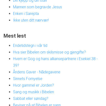
Din kjepp og din stav
Mannen som begravde Jesus
Enken i Sarepta
Ikke uten ditt nærvær!
Mest lest
Endetidstegn i vår tid
Hva sier Bibelen om skilsmisse og gjengifte?
Hvem er Gog og hans alliansepartnere i Esekiel 38 -
39?
Åndens Gaver - Nådegavene
Sinnets Fornyelse
Hvor gammel er Jorden?
Sang og musikk i Bibelen
Sabbat eller søndag?
Beviser på at Bibelen er sann