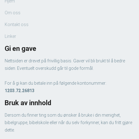
Hjem
Om oss
Kontakt oss
Linker
Gi en gave
Nettsiden er drevet på frivillig basis. Gaver vil bli brukt til å bedre
siden. Eventuelt overskudd går til gode formål.
For å gi kan du betale inn på følgende kontonummer:
1203.72.26813
Bruk av innhold
Dersom du finner ting som du ønsker å bruke i din menighet,
bibelgruppe, bibelskole eller når du selv forkynner, kan du fritt gjøre
dette.