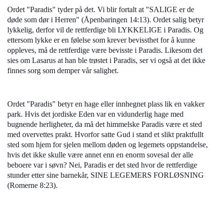
Ordet "Paradis" tyder på det. Vi blir fortalt at "SALIGE er de
døde som dør i Herren" (Åpenbaringen 14:13). Ordet salig betyr
lykkelig, derfor vil de rettferdige bli LYKKELIGE i Paradis. Og
ettersom lykke er en følelse som krever bevissthet for å kunne
oppleves, må de rettferdige være bevisste i Paradis. Likesom det
sies om Lasarus at han ble trøstet i Paradis, ser vi også at det ikke
finnes sorg som demper vår salighet.
Ordet "Paradis" betyr en hage eller innhegnet plass lik en vakker
park. Hvis det jordiske Eden var en vidunderlig hage med
bugnende herligheter, da må det himmelske Paradis være et sted
med overvettes prakt. Hvorfor satte Gud i stand et slikt praktfullt
sted som hjem for sjelen mellom døden og legemets oppstandelse,
hvis det ikke skulle være annet enn en enorm sovesal der alle
beboere var i søvn? Nei, Paradis er det sted hvor de rettferdige
stunder etter sine barnekår, SINE LEGEMERS FORLØSNING
(Romerne 8:23).