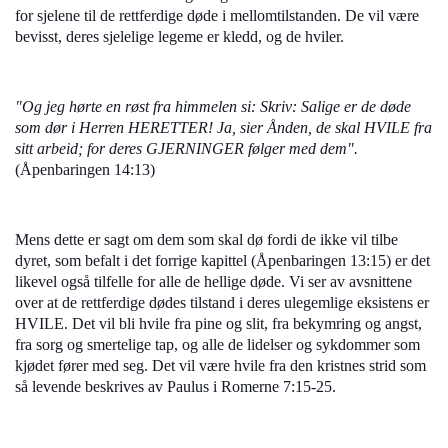
for sjelene til de rettferdige døde i mellomtilstanden. De vil være
bevisst, deres sjelelige legeme er kledd, og de hviler.
"Og jeg hørte en røst fra himmelen si: Skriv: Salige er de døde
som dør i Herren HERETTER! Ja, sier Ånden, de skal HVILE fra
sitt arbeid; for deres GJERNINGER følger med dem".
(Åpenbaringen 14:13)
Mens dette er sagt om dem som skal dø fordi de ikke vil tilbe
dyret, som befalt i det forrige kapittel (Åpenbaringen 13:15) er det
likevel også tilfelle for alle de hellige døde. Vi ser av avsnittene
over at de rettferdige dødes tilstand i deres ulegemlige eksistens er
HVILE. Det vil bli hvile fra pine og slit, fra bekymring og angst,
fra sorg og smertelige tap, og alle de lidelser og sykdommer som
kjødet fører med seg. Det vil være hvile fra den kristnes strid som
så levende beskrives av Paulus i Romerne 7:15-25.