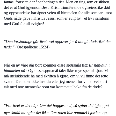
fantasi fortsette der åpenbaringen tier. Men en ting som er sikkert,
det er at Gud igjennom Jesu Kristi triumferende og seiersrike død
og oppstandelse har åpnet veien til himmelen for alle som tar i mot
Guds nåde gave i Kristus Jesus, som er evig liv - et liv i samfunn
med Gud for all evighet!
"Den forstandige går livets vei oppover for å unngå dødsriket der
nede."
(Ordspråkene 15:24)
Når en av våre går bort kommer disse spørsmål lett:
Er han/hun i
himmelen nå?
Og disse spørsmål tåler ikke mye spekulasjon. Vi
må utelukkende ha med skriften å gjøre, om vi vil finne det rette
svaret. Det teller ikke hva du eller jeg mener, for vi har vel aldri
talt med noe menneske som var kommet tilbake fra de døde?
"For treet er det håp. Om det hogges ned, så spirer det igjen, på
nye skudd mangler det ikke.
Om roten blir gammel i jorden, og