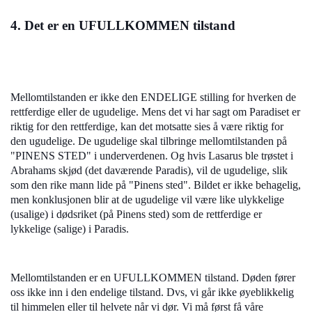
4. Det er en UFULLKOMMEN tilstand
Mellomtilstanden er ikke den ENDELIGE stilling for hverken de
rettferdige eller de ugudelige. Mens det vi har sagt om Paradiset er
riktig for den rettferdige, kan det motsatte sies å være riktig for
den ugudelige. De ugudelige skal tilbringe mellomtilstanden på
"PINENS STED" i underverdenen. Og hvis Lasarus ble trøstet i
Abrahams skjød (det daværende Paradis), vil de ugudelige, slik
som den rike mann lide på "Pinens sted". Bildet er ikke behagelig,
men konklusjonen blir at de ugudelige vil være like ulykkelige
(usalige) i dødsriket (på Pinens sted) som de rettferdige er
lykkelige (salige) i Paradis.
Mellomtilstanden er en UFULLKOMMEN tilstand. Døden fører
oss ikke inn i den endelige tilstand. Dvs, vi går ikke øyeblikkelig
til himmelen eller til helvete når vi dør. Vi må først få våre