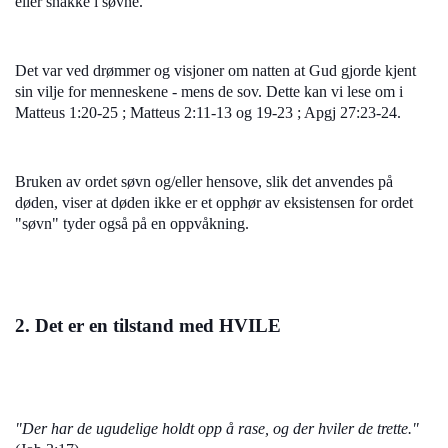
eller snakke i søvne.
Det var ved drømmer og visjoner om natten at Gud gjorde kjent
sin vilje for menneskene - mens de sov. Dette kan vi lese om i
Matteus 1:20-25 ; Matteus 2:11-13 og 19-23 ; Apgj 27:23-24.
Bruken av ordet søvn og/eller hensove, slik det anvendes på
døden, viser at døden ikke er et opphør av eksistensen for ordet
"søvn" tyder også på en oppvåkning.
2. Det er en tilstand med HVILE
"Der har de ugudelige holdt opp å rase, og der hviler de trette."