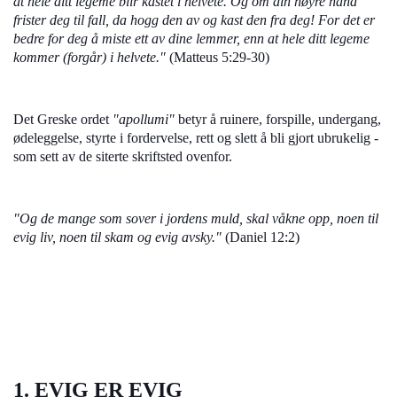
at hele ditt legeme blir kastet i helvete. Og om din høyre hånd
frister deg til fall, da hogg den av og kast den fra deg! For det er
bedre for deg å miste ett av dine lemmer, enn at hele ditt legeme
kommer (forgår) i helvete."
(Matteus 5:29-30)
Det Greske ordet
"apollumi"
betyr å ruinere, forspille, undergang,
ødeleggelse, styrte i fordervelse, rett og slett å bli gjort ubrukelig -
som sett av de siterte skriftsted ovenfor.
"Og de mange som sover i jordens muld, skal våkne opp, noen til
evig liv, noen til skam og evig avsky."
(Daniel 12:2)
1. EVIG ER EVIG