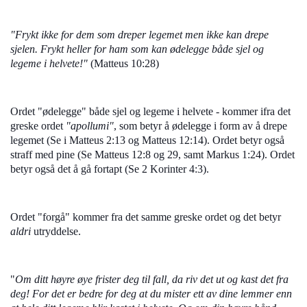
"Frykt ikke for dem som dreper legemet men ikke kan drepe
sjelen. Frykt heller for ham som kan ødelegge både sjel og
legeme i helvete!"
(Matteus 10:28)
Ordet "ødelegge" både sjel og legeme i helvete - kommer ifra det
greske ordet
"apollumi"
, som betyr å ødelegge i form av å drepe
legemet (Se i Matteus 2:13 og Matteus 12:14). Ordet betyr også
straff med pine (Se Matteus 12:8 og 29, samt Markus 1:24). Ordet
betyr også det å gå fortapt (Se 2 Korinter 4:3).
Ordet "forgå" kommer fra det samme greske ordet og det betyr
aldri
utryddelse.
"
Om ditt høyre øye frister deg til fall, da riv det ut og kast det fra
deg! For det er bedre for deg at du mister ett av dine lemmer enn