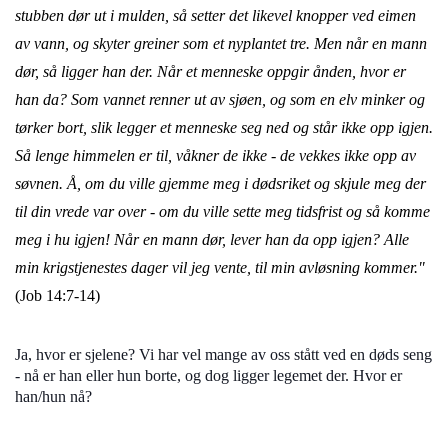
stubben dør ut i mulden,
så setter det likevel knopper ved eimen
av vann, og skyter greiner som et nyplantet tre.
Men når en mann
dør, så ligger han der. Når et menneske oppgir ånden, hvor er
han da?
Som vannet renner ut av sjøen, og som en elv minker og
tørker bort,
slik legger et menneske seg ned og står ikke opp igjen.
Så lenge himmelen er til, våkner de ikke - de vekkes ikke opp av
søvnen.
Å, om du ville gjemme meg i dødsriket og skjule meg der
til din vrede var over - om du ville sette meg tidsfrist og så komme
meg i hu igjen!
Når en mann dør, lever han da opp igjen? Alle
min krigstjenestes dager vil jeg vente, til min avløsning kommer."
(
Job 14:7-14)
Ja, hvor er sjelene? Vi har vel mange av oss stått ved en døds seng
- nå er han eller hun borte, og dog ligger legemet der. Hvor er
han/hun nå?