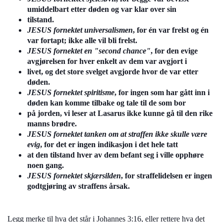
umiddelbart etter døden og var klar over sin
tilstand.
JESUS fornektet universalismen
, for én var frelst og én
var fortapt; ikke alle vil bli frelst.
JESUS fornektet en "second chance"
, for den evige
avgjørelsen for hver enkelt av dem var avgjort i
livet, og det store svelget avgjorde hvor de var etter
døden.
JESUS fornektet spiritisme
, for ingen som har gått inn i
døden kan komme tilbake og tale til de som bor
på jorden, vi leser at Lasarus ikke kunne gå til den rike
manns brødre.
JESUS fornektet tanken om at straffen ikke skulle være
evig
, for det er ingen indikasjon i det hele tatt
at den tilstand hver av dem befant seg i ville opphøre
noen gang.
JESUS fornektet skjærsilden
, for straffelidelsen er ingen
godtgjøring av straffens årsak.
Legg merke til hva det står i Johannes 3:16, eller rettere hva det