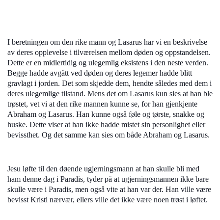
I beretningen om den rike mann og Lasarus har vi en beskrivelse
av deres opplevelse i tilværelsen mellom døden og oppstandelsen.
Dette er en midlertidig og ulegemlig eksistens i den neste verden.
Begge hadde avgått ved døden og deres legemer hadde blitt
gravlagt i jorden. Det som skjedde dem, hendte således med dem i
deres ulegemlige tilstand. Mens det om Lasarus kun sies at han ble
trøstet, vet vi at den rike mannen kunne se, for han gjenkjente
Abraham og Lasarus. Han kunne også føle og tørste, snakke og
huske. Dette viser at han ikke hadde mistet sin personlighet eller
bevissthet. Og det samme kan sies om både Abraham og Lasarus.
Jesu løfte til den døende ugjerningsmann at han skulle bli med
ham denne dag i Paradis, tyder på at ugjerningsmannen ikke bare
skulle være i Paradis, men også vite at han var der. Han ville være
bevisst Kristi nærvær, ellers ville det ikke være noen trøst i løftet.