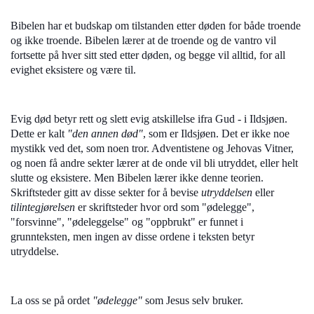
Bibelen har et budskap om tilstanden etter døden for både troende
og ikke troende. Bibelen lærer at de troende og de vantro vil
fortsette på hver sitt sted etter døden, og begge vil alltid, for all
evighet eksistere og være til.
Evig død betyr rett og slett evig atskillelse ifra Gud - i Ildsjøen.
Dette er kalt
"den annen død"
, som er Ildsjøen. Det er ikke noe
mystikk ved det, som noen tror. Adventistene og Jehovas Vitner,
og noen få andre sekter lærer at de onde vil bli utryddet, eller helt
slutte og eksistere. Men Bibelen lærer ikke denne teorien.
Skriftsteder gitt av disse sekter for å bevise
utryddelsen
eller
tilintegjørelsen
er skriftsteder hvor ord som "ødelegge",
"forsvinne", "ødeleggelse" og "oppbrukt" er funnet i
grunnteksten, men ingen av disse ordene i teksten betyr
utryddelse.
La oss se på ordet
"ødelegge"
som Jesus selv bruker.