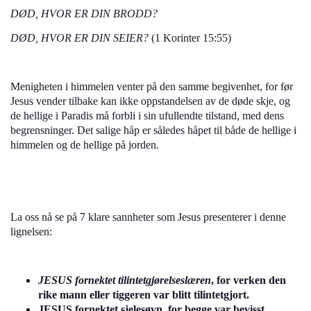
DØD, HVOR ER DIN BRODD?
DØD, HVOR ER DIN SEIER?
(1 Korinter 15:55)
Menigheten i himmelen venter på den samme begivenhet, for før
Jesus vender tilbake kan ikke oppstandelsen av de døde skje, og
de hellige i Paradis må forbli i sin ufullendte tilstand, med dens
begrensninger. Det salige håp er således håpet til både de hellige i
himmelen og de hellige på jorden.
La oss nå se på 7 klare sannheter som Jesus presenterer i denne
lignelsen:
JESUS fornektet tilintetgjørelseslæren
, for verken den
rike mann eller tiggeren var blitt tilintetgjort.
JESUS fornektet sjelesøvn, for begge var bevisst