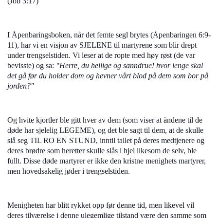
(Job 3:17)
I Åpenbaringsboken, når det femte segl brytes (Åpenbaringen 6:9-
11), har vi en visjon av SJELENE til martyrene som blir drept
under trengselstiden. Vi leser at de ropte med høy røst (de var
bevisste) og sa:
"Herre, du hellige og sanndrue! hvor lenge skal
det gå før du holder dom og hevner vårt blod på dem som bor på
jorden?"
Og hvite kjortler ble gitt hver av dem (som viser at åndene til de
døde har sjelelig LEGEME), og det ble sagt til dem, at de skulle
slå seg TIL RO EN STUND, inntil tallet på deres medtjenere og
deres brødre som heretter skulle slås i hjel likesom de selv, ble
fullt. Disse døde martyrer er ikke den kristne menighets martyrer,
men hovedsakelig jøder i trengselstiden.
Menigheten har blitt rykket opp før denne tid, men likevel vil
deres tilværelse i denne ulegemlige tilstand være den samme som