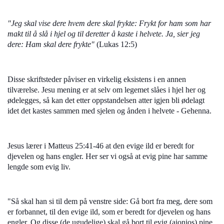
"Jeg skal vise dere hvem dere skal frykte: Frykt for ham som har
makt til å slå i hjel og til deretter å kaste i helvete. Ja, sier jeg
dere: Ham skal dere frykte"
(Lukas 12:5)
Disse skriftsteder påviser en virkelig eksistens i en annen
tilværelse. Jesu mening er at selv om legemet slåes i hjel her og
ødelegges, så kan det etter oppstandelsen atter igjen bli ødelagt
idet det kastes sammen med sjelen og ånden i helvete - Gehenna.
Jesus lærer i Matteus 25:41-46 at den evige ild er beredt for
djevelen og hans engler. Her ser vi også at evig pine har samme
lengde som evig liv.
"Så skal han si til dem på venstre side: Gå bort fra meg, dere som
er forbannet, til den evige ild, som er beredt for djevelen og hans
engler. Og disse (de ugudelige) skal gå bort til evig (aionios) pine,