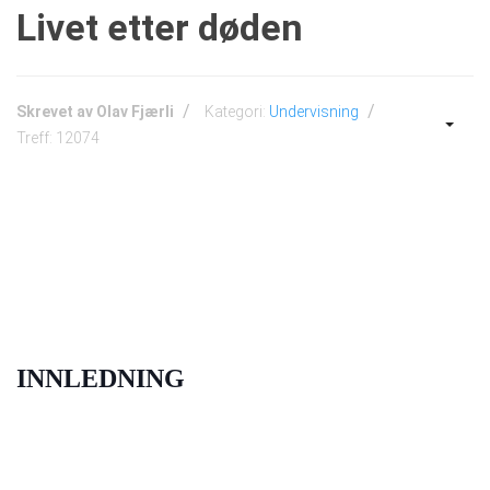
Livet etter døden
Skrevet av
Olav Fjærli
Kategori:
Undervisning
Treff: 12074
INNLEDNING