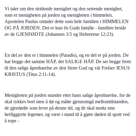
Vi taler om den stridende menighet og den seirende menighet,
som er menigheten på jorden og menigheten i himmelen.
Apostelen Paulus omtaler dette som hele familien i HIMMELEN
OG PÅ JORDEN. Det er kun én Guds familie - familien består
av de GJENFØDTE (Johannes 3:5 og Hebreerne 12:23).
En del av den er i himmelen (Paradis), og en del er på jorden. De
har begge det samme HÅP, det SALIGE HÅP. De ser begge frem
til den salige åpenbarelse av den Store Gud og vår Frelser JESUS
KRISTUS (Titus 2:11-14).
Menigheten på jorden stunder etter hans salige åpenbarelse, for de
skal rykkes bort uten å dø og måtte gjennomgå mellomtilstanden,
de gjenfødte som lever på denne tid, og de skal motta sine
herliggjorte legemer, og være i stand til å gjøre døden til spott ved
å rope -