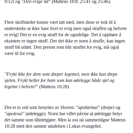
9:12) og
"Den evige ild"
(Matteus 18:8; 25:41 og 25:46).
Flere skriftsteder kunne vært tatt med, men disse er nok til å
understreke at ikke bare livet er evig men også straffen og helvete
er evig! Det er en evig straff for de ugudelige. Det å opphøre å
eksistere er ingen straff. Der det ikke er noen å straffe, kan ingen
straff bli utført. Den person som blir straffet for evig, må også
være til for evig.
"Frykt ikke for dem som dreper legemet, men ikke kan drepe
sjelen. Frykt heller for ham som kan ødelegge både sjel og
legeme i helvete!"
(Matteus 10:28)
Det er to ord som benyttes av Herren:
"apokteinai"
(drepe) og
"apolesai"
(ødelegge). Noen har villet påvise at ødelegge betyr
det samme som tilintetgjøre. Men la oss nå sammenligne Matteus
10:28 med den samme uttalelsen i Lukas evangeliet.