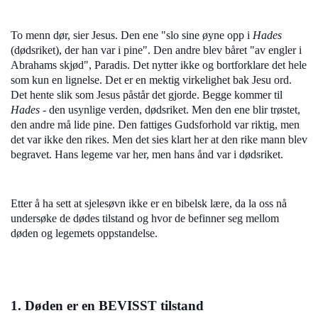
To menn dør, sier Jesus. Den ene "slo sine øyne opp i
Hades
(dødsriket), der han var i pine". Den andre blev båret "av engler i
Abrahams skjød", Paradis. Det nytter ikke og bortforklare det hele
som kun en lignelse. Det er en mektig virkelighet bak Jesu ord.
Det hente slik som Jesus påstår det gjorde. Begge kommer til
Hades
- den usynlige verden, dødsriket. Men den ene blir trøstet,
den andre må lide pine. Den fattiges Gudsforhold var riktig, men
det var ikke den rikes. Men det sies klart her at den rike mann blev
begravet. Hans legeme var her, men hans ånd var i dødsriket.
Etter å ha sett at sjelesøvn ikke er en bibelsk lære, da la oss nå
undersøke de dødes tilstand og hvor de befinner seg mellom
døden og legemets oppstandelse.
1. Døden er en BEVISST tilstand