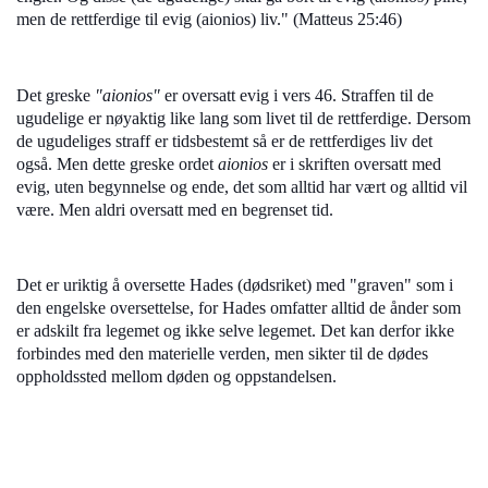
men de rettferdige til evig (aionios) liv." (Matteus 25:46)
Det greske
"aionios"
er oversatt evig i vers 46. Straffen til de
ugudelige er nøyaktig like lang som livet til de rettferdige. Dersom
de ugudeliges straff er tidsbestemt så er de rettferdiges liv det
også. Men dette greske ordet
aionios
er i skriften oversatt med
evig, uten begynnelse og ende, det som alltid har vært og alltid vil
være. Men aldri oversatt med en begrenset tid.
Det er uriktig å oversette Hades (dødsriket) med "graven" som i
den engelske oversettelse, for Hades omfatter alltid de ånder som
er adskilt fra legemet og ikke selve legemet. Det kan derfor ikke
forbindes med den materielle verden, men sikter til de dødes
oppholdssted mellom døden og oppstandelsen.