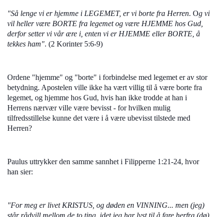
"Så lenge vi er hjemme i LEGEMET, er vi borte fra Herren
. O
g vi
vil heller være BORTE fra legemet og være HJEMME hos Gud,
derfor setter vi vår ære i, enten vi er HJEMME eller BORTE, å
tekkes ham"
. (2 Korinter 5:6-9)
Ordene "hjemme" og "borte" i forbindelse med legemet er av stor
betydning. Apostelen ville ikke ha vært villig til å være borte fra
legemet, og hjemme hos Gud, hvis han ikke trodde at han i
Herrens nærvær ville være bevisst - for hvilken mulig
tilfredsstillelse kunne det være i å være ubevisst tilstede med
Herren?
Paulus uttrykker den samme sannhet i Filipperne 1:21-24, hvor
han sier:
"For meg er livet KRISTUS, og døden en VINNING... men (jeg)
står rådvill mellom de to ting, idet jeg har lyst til å fare herfra (dø)