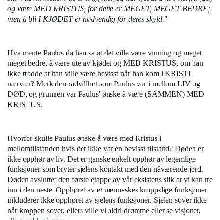
og være MED KRISTUS, for dette er MEGET, MEGET BEDRE;
men å bli I KJØDET er nødvendig for deres skyld."
Hva mente Paulus da han sa at det ville være vinning og meget,
meget bedre, å være ute av kjødet og MED KRISTUS, om han
ikke trodde at han ville være bevisst når han kom i KRISTI
nærvær? Merk den rådvillhet som Paulus var i mellom LIV og
DØD, og grunnen var Paulus' ønske å være (SAMMEN) MED
KRISTUS.
Hvorfor skulle Paulus ønske å være med Kristus i
mellomtilstanden hvis det ikke var en bevisst tilstand? Døden er
ikke opphør av liv. Det er ganske enkelt opphør av legemlige
funksjoner som bryter sjelens kontakt med den nåværende jord.
Døden avslutter den første etappe av vår eksistens slik at vi kan tre
inn i den neste. Opphøret av et menneskes kroppslige funksjoner
inkluderer ikke opphøret av sjelens funksjoner. Sjelen sover ikke
når kroppen sover, ellers ville vi aldri drømme eller se visjoner,