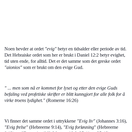
Noen hevder at ordet
"evig"
betyr en tidsalder eller periode av tid.
Det Hebraiske ordet som her er brukt i Daniel 12:2 betyr evighet,
tid uten ende, for alltid. Det er det samme som det greske ordet
"aionios"
som er brukt om den evige Gud.
" ... men som nå er kommet for lyset og etter den evige Guds
befaling ved profetiske skrifter er blitt kunngjort for alle folk for å
virke troens lydighet."
(Romerne 16:26)
Vi finner det samme ordet i uttrykkene
"Evig liv"
(Johannes 3:16),
"Evig frelse"
(Hebreerne 9:14),
"Evig forløsning
" (Hebreerne