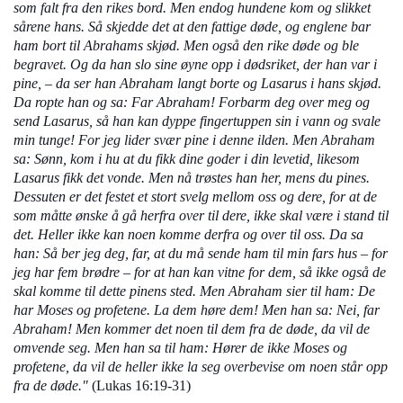
som falt fra den rikes bord. Men endog hundene kom og slikket
sårene hans. Så skjedde det at den fattige døde, og englene bar
ham bort til Abrahams skjød. Men også den rike døde og ble
begravet. Og da han slo sine øyne opp i dødsriket, der han var i
pine, – da ser han Abraham langt borte og Lasarus i hans skjød.
Da ropte han og sa: Far Abraham! Forbarm deg over meg og
send Lasarus, så han kan dyppe fingertuppen sin i vann og svale
min tunge! For jeg lider svær pine i denne ilden. Men Abraham
sa: Sønn, kom i hu at du fikk dine goder i din levetid, likesom
Lasarus fikk det vonde. Men nå trøstes han her, mens du pines.
Dessuten er det festet et stort svelg mellom oss og dere, for at de
som måtte ønske å gå herfra over til dere, ikke skal være i stand til
det. Heller ikke kan noen komme derfra og over til oss. Da sa
han: Så ber jeg deg, far, at du må sende ham til min fars hus – for
jeg har fem brødre – for at han kan vitne for dem, så ikke også de
skal komme til dette pinens sted. Men Abraham sier til ham: De
har Moses og profetene. La dem høre dem! Men han sa: Nei, far
Abraham! Men kommer det noen til dem fra de døde, da vil de
omvende seg. Men han sa til ham: Hører de ikke Moses og
profetene, da vil de heller ikke la seg overbevise om noen står opp
fra de døde."
(Lukas 16:19-31)