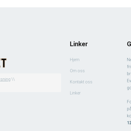
Linker
G
Hjem
Ne
fr
Om oss
br
isning
\\
Ev
Kontakt oss
go
Linker
Fo
på
k
1