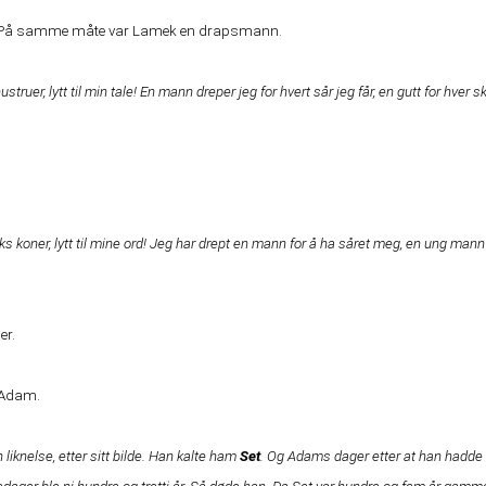
bel. På samme måte var Lamek en drapsmann.
truer, lytt til min tale! En mann dreper jeg for hvert sår jeg får, en gutt for hver
eks koner, lytt til mine ord! Jeg har drept en mann for å ha såret meg, en ung mann
er.
v Adam.
 liknelse, etter sitt bilde. Han kalte ham
Set
. Og Adams dager etter at han hadde f