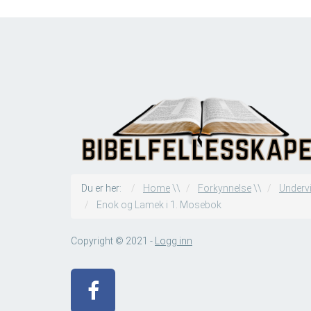
Du er her:
Home
\\
Forkynnelse
\\
Underv
Enok og Lamek i 1. Mosebok
Copyright © 2021 -
Logg inn