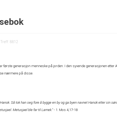
osebok
Treff: 8812
var første generasjon menneske på jorden. I den syvende generasjonen etter
al se nærmere på disse.
te Hanok. Så tok han seg fore å bygge en by og ga byen navnet Hanok etter sin sø
Metusjael. Metusjael ble far til Lamek."
- 1. Mos 4,17-18