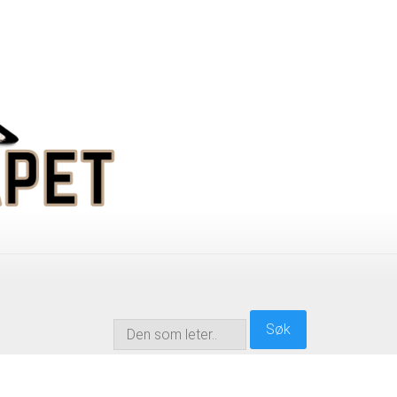
søk
Søk
…