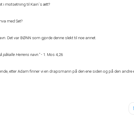
 i motsetning til Kain´s ætt?
 hva med Set?
vn. Det var BØNN som gjorde denne slekt til noe annet.
 å påkalle Herrens navn."
- 1. Mos 4,26
syvende, etter Adam finner vi en drapsmann på den ene siden og på den andr