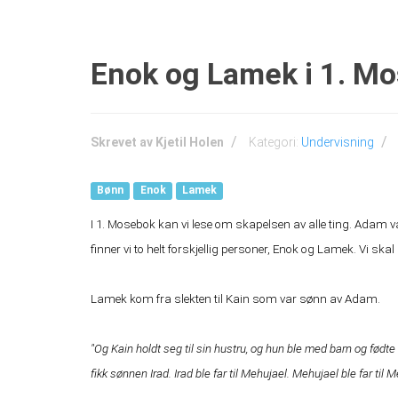
Enok og Lamek i 1. M
Skrevet av
Kjetil Holen
Kategori:
Undervisning
Bønn
Enok
Lamek
I 1. Mosebok kan vi lese om skapelsen av alle ting. Adam 
finner vi to helt forskjellig personer, Enok og Lamek. Vi sk
Lamek kom fra slekten til Kain som var sønn av Adam.
"Og Kain holdt seg til sin hustru, og hun ble med barn og fød
fikk sønnen Irad. Irad ble far til Mehujael. Mehujael ble far til 