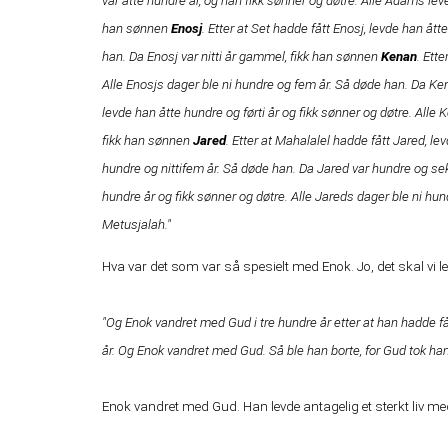
var åtte hundre år, og han fikk sønner og døtre. Alle Adams lev
han sønnen
Enosj
. Etter at Set hadde fått Enosj, levde han ått
han. Da Enosj var nitti år gammel, fikk han sønnen
Kenan
. Ett
Alle Enosjs dager ble ni hundre og fem år. Så døde han. Da Ke
levde han åtte hundre og førti år og fikk sønner og døtre. Alle
fikk han sønnen
Jared
. Etter at Mahalalel hadde fått Jared, le
hundre og nittifem år. Så døde han. Da Jared var hundre og se
hundre år og fikk sønner og døtre. Alle Jareds dager ble ni hu
Metusjalah."
Hva var det som var så spesielt med Enok. Jo, det skal vi l
"Og Enok vandret med Gud i tre hundre år etter at han hadde få
år. Og Enok vandret med Gud. Så ble han borte, for Gud tok ham 
Enok vandret med Gud. Han levde antagelig et sterkt liv m