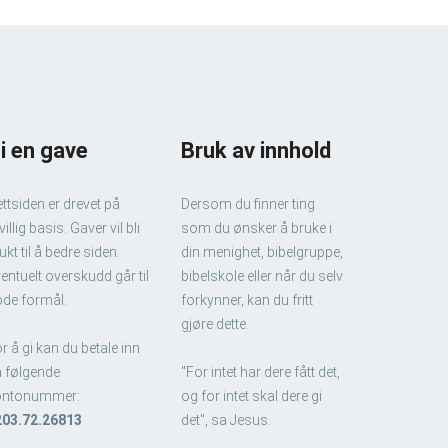
i en gave
Bruk av innhold
ttsiden er drevet på
Dersom du finner ting
ivillig basis. Gaver vil bli
som du ønsker å bruke i
ukt til å bedre siden.
din menighet, bibelgruppe,
entuelt overskudd går til
bibelskole eller når du selv
de formål.
forkynner, kan du fritt
gjøre dette.
r å gi kan du betale inn
 følgende
"For intet har dere fått det,
ontonummer:
og for intet skal dere gi
203.72.26813
det", sa Jesus.