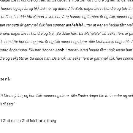
edager ble ni hundre og tretti år. Så døde han. Da Set var hundre og fem år gammel
e hundre og sju år, og fikk sønner og døtre. Alle Sets dager ble ni hundre og tolv år
er at Enosj hadde fått Kenan, levde han åtte hundre og femten år og fikk sønner og
nan var sytti år gammel, fikk han sønnen
Mahalalel
. Etter at Kenan hadde fått Mah
 Kenans dager ble ni hundre og ti år. Så døde han. Da Mahalalel var sekstifem år 
vde han åtte hundre og tretti år og fikk sønner og døtre. Alle Mahalalels dager ble 
kstito år gammel, fikk han sønnen
Enok
. Etter at Jared hadde fått Enok, levde han
ndre og sekstito år. Så døde han. Da Enok var sekstifem år gammel, fikk han sønn
ese nå:
tt Metusjalah, og han fikk sønner og døtre. Alle Enoks dager ble tre hundre og s
til seg."
ed Gud siden Gud tok ham til seg.