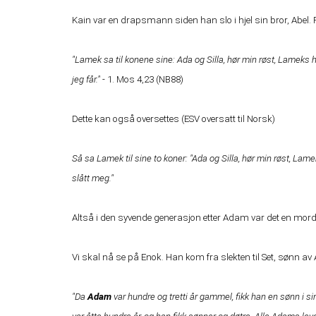
Kain var en drapsmann siden han slo i hjel sin bror, A
"Lamek sa til konene sine: Ada og Silla, hør min røst, Lameks hus
jeg får."
- 1. Mos 4,23 (NB88)
Dette kan også oversettes (ESV oversatt til Norsk)
Så sa Lamek til sine to koner: "Ada og Silla, hør min røst, Lam
slått meg."
Altså i den syvende generasjon etter Adam var det en mord
Vi skal nå se på Enok. Han kom fra slekten til Set, sønn a
"Da
Adam
var hundre og tretti år gammel, fikk han en sønn i sin