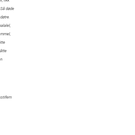
, fikk
. Så døde
 døtre.
alalel,
gammel,
åtte
 åtte
en
ekstifem