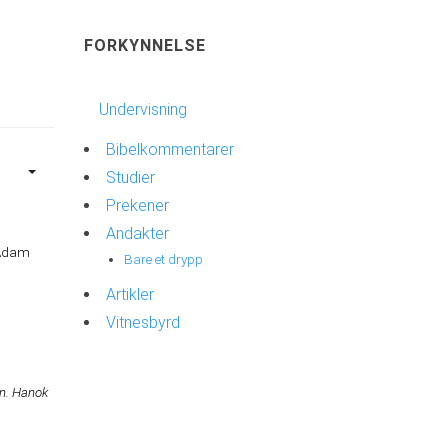
FORKYNNELSE
Undervisning
Bibelkommentarer
Studier
Prekener
Andakter
 Adam
Bare et drypp
Artikler
Vitnesbyrd
nn. Hanok