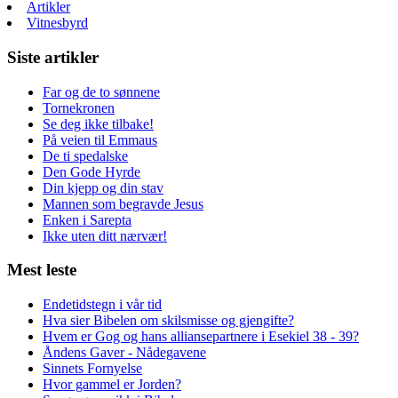
Artikler
Vitnesbyrd
Siste artikler
Far og de to sønnene
Tornekronen
Se deg ikke tilbake!
På veien til Emmaus
De ti spedalske
Den Gode Hyrde
Din kjepp og din stav
Mannen som begravde Jesus
Enken i Sarepta
Ikke uten ditt nærvær!
Mest leste
Endetidstegn i vår tid
Hva sier Bibelen om skilsmisse og gjengifte?
Hvem er Gog og hans alliansepartnere i Esekiel 38 - 39?
Åndens Gaver - Nådegavene
Sinnets Fornyelse
Hvor gammel er Jorden?