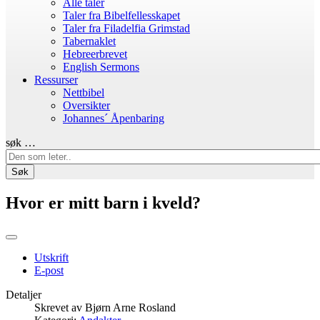
Alle taler
Taler fra Bibelfellesskapet
Taler fra Filadelfia Grimstad
Tabernaklet
Hebreerbrevet
English Sermons
Ressurser
Nettbibel
Oversikter
Johannes´ Åpenbaring
søk …
Søk
Hvor er mitt barn i kveld?
Utskrift
E-post
Detaljer
Skrevet av
Bjørn Arne Rosland