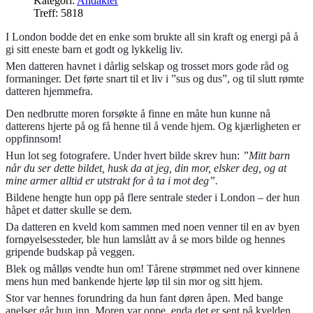
Kategori:
Andakter
Treff: 5818
I London bodde det en enke som brukte all sin kraft og energi på å
gi sitt eneste barn et godt og lykkelig liv.
Men datteren havnet i dårlig selskap og trosset mors gode råd og
formaninger. Det førte snart til et liv i ”sus og dus”, og til slutt rømte
datteren hjemmefra.
Den nedbrutte moren forsøkte å finne en måte hun kunne nå
datterens hjerte på og få henne til å vende hjem. Og kjærligheten er
oppfinnsom!
Hun lot seg fotografere. Under hvert bilde skrev hun:
”Mitt barn
når du ser dette bildet, husk da at jeg, din mor, elsker deg, og at
mine armer alltid er utstrakt for å ta i mot deg”.
Bildene hengte hun opp på flere sentrale steder i London – der hun
håpet et datter skulle se dem.
Da datteren en kveld kom sammen med noen venner til en av byen
fornøyelsessteder, ble hun lamslått av å se mors bilde og hennes
gripende budskap på veggen.
Blek og målløs vendte hun om! Tårene strømmet ned over kinnene
mens hun med bankende hjerte løp til sin mor og sitt hjem.
Stor var hennes forundring da hun fant døren åpen. Med bange
anelser går hun inn. Moren var oppe, enda det er sent på kvelden.