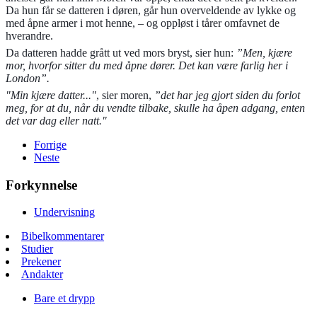
Da hun får se datteren i døren, går hun overveldende av lykke og
med åpne armer i mot henne, – og oppløst i tårer omfavnet de
hverandre.
Da datteren hadde grått ut ved mors bryst, sier hun:
”Men, kjære
mor, hvorfor sitter du med åpne dører. Det kan være farlig her i
London”.
"Min kjære datter..."
, sier moren,
”det har jeg gjort siden du forlot
meg, for at du, når du vendte tilbake, skulle ha åpen adgang, enten
det var dag eller natt."
Forrige
Neste
Forkynnelse
Undervisning
Bibelkommentarer
Studier
Prekener
Andakter
Bare et drypp