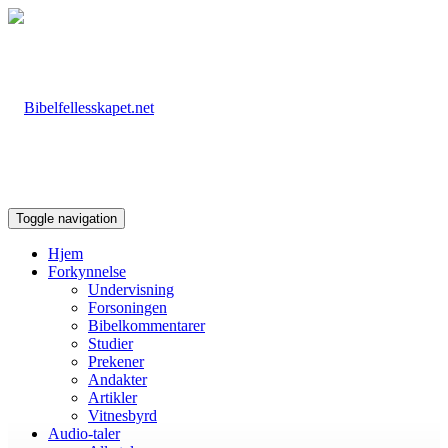
Toggle navigation
Hjem
Forkynnelse
Undervisning
Forsoningen
Bibelkommentarer
Studier
Prekener
Andakter
Artikler
Vitnesbyrd
Audio-taler