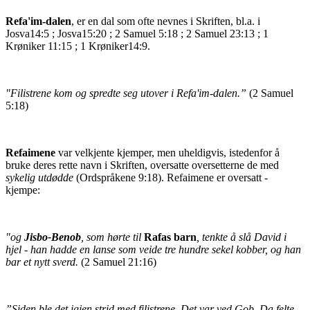
Refa'im-dalen
, er en dal som ofte nevnes i Skriften, bl.a. i
Josva14:5 ; Josva15:20 ; 2 Samuel 5:18 ; 2 Samuel 23:13 ; 1
Krøniker 11:15 ; 1 Krøniker14:9.
"Filistrene kom og spredte seg utover i Refa'im-dalen.”
(2 Samuel
5:18)
Refaimene
var velkjente kjemper, men uheldigvis, istedenfor å
bruke deres rette navn i Skriften, oversatte oversetterne de med
sykelig utdødde
(Ordspråkene 9:18). Refaimene er oversatt -
kjempe:
"og
Jisbo-Benob
, som hørte til
Rafas barn
, tenkte å slå David i
hjel - han hadde en lanse som veide tre hundre sekel kobber, og han
bar et nytt sverd.
(2 Samuel 21:16)
”Siden ble det igjen strid med filistrene. Det var ved Gob. Da felte