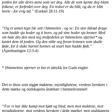
jorden for alle deres øyne som ser deg. Alle de som kjente deg blant
folkene, er forferdet over deg. En redsel er du blitt, og du er blitt
borte - for evig tid.”
(Esekiel 28:11-19)
“Og et annet tegn ble sett i himmelen - og se: En stor ildrød drage
som hadde sju hoder og ti horn, og på sine hoder sju kroner. Med
sin hale dro den med seg tredjedelen av himmelens stjerner* og
kastet dem til jorden. Og den stilte seg foran kvinnen som skulle
føde, for å sluke barnet hennes så snart hun hadde født.”
(Åpenbaringen 12:3-4)
*
Himmelens stjerner
er her et uttrykk for Guds engler.
Det er disse som utgjør maktene, myndighetene, verdens herskere i
dette mørke og ondskapens åndehær i himmelrommet!
“For vi har ikke kamp mot kjøtt og blod, men mot maktene, mot
myndighetene, mot verdens herskere i dette mørket, mot ondskapens