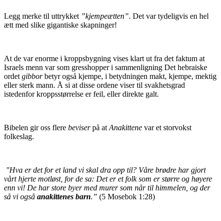
Legg merke til uttrykket
”kjempeætten”
. Det var tydeligvis en hel
ætt med slike gigantiske skapninger!
At de var enorme i kroppsbygning vises klart ut fra det faktum at
Israels menn var som gresshopper i sammenligning Det hebraiske
ordet
gibbor
betyr også kjempe, i betydningen makt, kjempe, mektig
eller sterk mann. Å si at disse ordene viser til svakhetsgrad
istedenfor kroppsstørrelse er feil, eller direkte galt.
Bibelen gir oss flere
beviser
på at
Anakittene
var et storvokst
folkeslag.
"Hva er det for et land vi skal dra opp til? Våre brødre har gjort
vårt hjerte motløst, for de sa: Det er et folk som er større og høyere
enn vi! De har store byer med murer som når til himmelen, og der
så vi også
anakittenes barn
.”
(5 Mosebok 1:28)