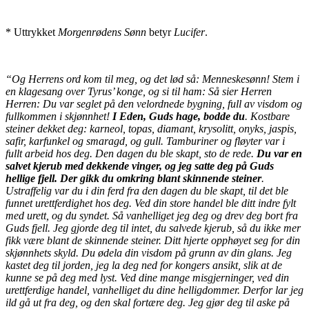
* Uttrykket
Morgenrødens Sønn
betyr
Lucifer
.
“Og Herrens ord kom til meg, og det lød så: Menneskesønn! Stem i
en klagesang over Tyrus’ konge, og si til ham: Så sier Herren
Herren: Du var seglet på den velordnede bygning, full av visdom og
fullkommen i skjønnhet!
I Eden, Guds hage, bodde du
. Kostbare
steiner dekket deg: karneol, topas, diamant, krysolitt, onyks, jaspis,
safir, karfunkel og smaragd, og gull. Tamburiner og fløyter var i
fullt arbeid hos deg. Den dagen du ble skapt, sto de rede.
Du var en
salvet kjerub med dekkende vinger, og jeg satte deg på Guds
hellige fjell. Der gikk du omkring blant skinnende steiner
.
Ustraffelig var du i din ferd fra den dagen du ble skapt, til det ble
funnet urettferdighet hos deg. Ved din store handel ble ditt indre fylt
med urett, og du syndet. Så vanhelliget jeg deg og drev deg bort fra
Guds fjell. Jeg gjorde deg til intet, du salvede kjerub, så du ikke mer
fikk være blant de skinnende steiner. Ditt hjerte opphøyet seg for din
skjønnhets skyld. Du ødela din visdom på grunn av din glans. Jeg
kastet deg til jorden, jeg la deg ned for kongers ansikt, slik at de
kunne se på deg med lyst. Ved dine mange misgjerninger, ved din
urettferdige handel, vanhelliget du dine helligdommer. Derfor lar jeg
ild gå ut fra deg, og den skal fortære deg. Jeg gjør deg til aske på