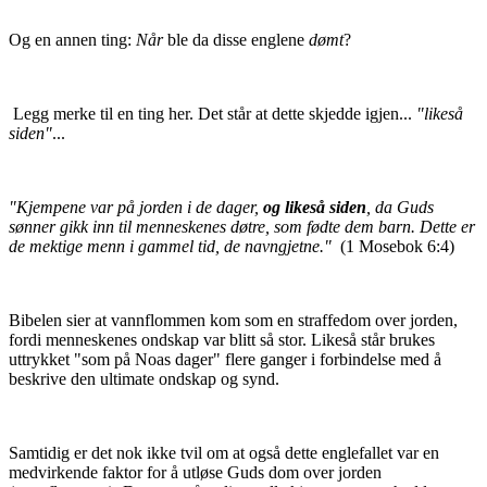
Og en annen ting:
Når
ble da disse englene
dømt
?
Legg merke til en ting her. Det står at dette skjedde igjen...
"likeså
siden"
...
"Kjempene var på jorden i de dager,
og likeså siden
, da Guds
sønner gikk inn til menneskenes døtre, som fødte dem barn. Dette er
de mektige menn i gammel tid, de navngjetne."
(1 Mosebok 6:4)
Bibelen sier at vannflommen kom som en straffedom over jorden,
fordi menneskenes ondskap var blitt så stor. Likeså står brukes
uttrykket "som på Noas dager" flere ganger i forbindelse med å
beskrive den ultimate ondskap og synd.
Samtidig er det nok ikke tvil om at også dette englefallet var en
medvirkende faktor for å utløse Guds dom over jorden