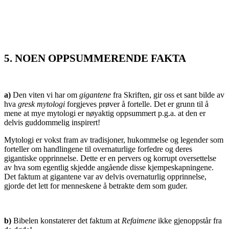
5. NOEN OPPSUMMERENDE FAKTA
a)
Den viten vi har om
gigantene
fra Skriften, gir oss et sant bilde av
hva
gresk mytologi
forgjeves prøver å fortelle. Det er grunn til å
mene at mye mytologi er nøyaktig oppsummert p.g.a. at den er
delvis guddommelig inspirert!
Mytologi er vokst fram av tradisjoner, hukommelse og legender som
forteller om handlingene til overnaturlige forfedre og deres
gigantiske opprinnelse. Dette er en pervers og korrupt oversettelse
av hva som egentlig skjedde angående disse kjempeskapningene.
Det faktum at gigantene var av delvis overnaturlig opprinnelse,
gjorde det lett for menneskene å betrakte dem som guder.
b)
Bibelen konstaterer det faktum at
Refaimene
ikke gjenoppstår fra