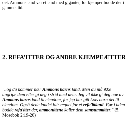
det. Ammons land var et land med giganter, for kjemper bodde der i
gammel tid.
2. REFA’ITTER OG ANDRE KJEMPEÆTTER
"..og du kommer nær
Ammons barns
land. Men du må ikke
angripe dem eller gi deg i strid med dem. Jeg vil ikke gi deg noe av
Ammons barns
land til eiendom, for jeg har gitt Lots barn det til
eiendom. Også dette landet blir regnet for
et
refa'ittland
.
Før i tiden
bodde
refa'itter
der,
ammonittene
kaller dem
samsummitter
."
(5.
Mosebok 2:19-20)