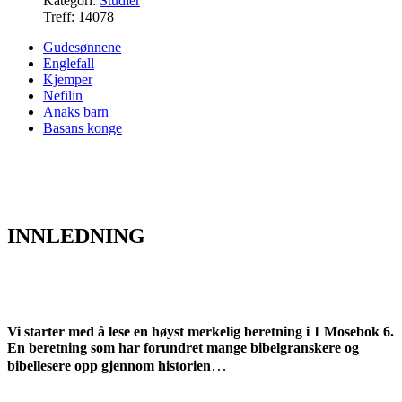
Kategori:
Studier
Treff: 14078
Gudesønnene
Englefall
Kjemper
Nefilin
Anaks barn
Basans konge
INNLEDNING
Vi starter med å lese en høyst merkelig beretning i 1 Mosebok 6.
En beretning som har forundret mange bibelgranskere og
…
bibellesere opp gjennom historien