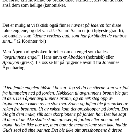
anså dem som hellige (kanoniske).
Det er mulig at vi faktisk også finner
navnet på lederen
for disse
falne englene, og det var
ikke
Satan! Satan er jo i høyeste grad fri,
og omtales som
"denne verdens gud, som har forblindet de vantros
sinn..."
(2 Korinter 4:4)
Men Åpenbaringsboken forteller om en engel som kalles
"avgrunnens engel"
. Hans navn er
Abaddon
(hebraisk) eller
Apollyon
(gresk). La oss se litt på følgende avsnitt fra Johannes
Åpenbaring:
"Den femte engelen blåste i basun. Jeg så da en stjerne som var falt
fra himmelen ned på jorden. Nøkkelen til avgrunnens brønn ble gitt
til den.
Den åpnet avgrunnens brønn, og en røk steg opp av
brønnen som røken av en stor ovn. Solen og luften ble formørket av
røken fra brønnen.
Ut av røken kom det gresshopper på jorden. Det
ble gitt dem makt, slik som skorpionene på jorden har.
Det ble sagt
til dem at de ikke skulle skade gresset på jorden eller noe annet
grønt, heller ikke noe tre, men bare de menneskene som ikke hadde
Guds segl på sine panner.
Det ble ikke gitt gresshoppene å drepe