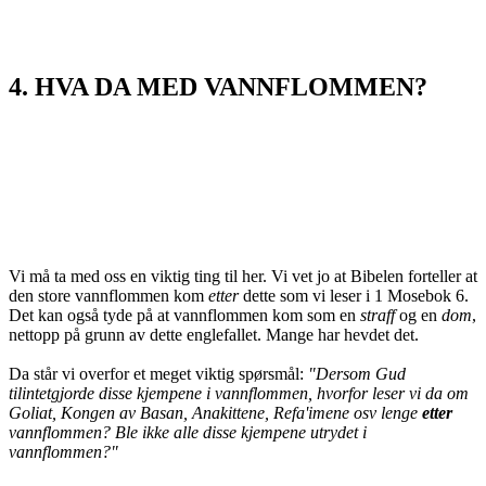
4. HVA DA MED VANNFLOMMEN?
Vi må ta med oss en viktig ting til her. Vi vet jo at Bibelen forteller at
den store vannflommen kom
etter
dette som vi leser i 1 Mosebok 6.
Det kan også tyde på at vannflommen kom som en
straff
og en
dom
,
nettopp på grunn av dette englefallet. Mange har hevdet det.
Da står vi overfor et meget viktig spørsmål:
"Dersom Gud
tilintetgjorde disse kjempene i vannflommen, hvorfor leser vi da om
Goliat, Kongen av Basan, Anakittene, Refa'imene osv lenge
etter
vannflommen? Ble ikke alle disse kjempene utrydet i
vannflommen?"