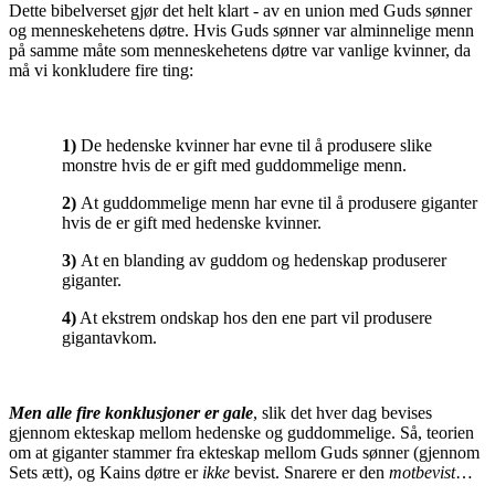
Dette bibelverset gjør det helt klart - av en union med Guds sønner
og menneskehetens døtre. Hvis Guds sønner var alminnelige menn
på samme måte som menneskehetens døtre var vanlige kvinner, da
må vi konkludere fire ting:
1)
De hedenske kvinner har evne til å produsere slike
monstre hvis de er gift med guddommelige menn.
2)
At guddommelige menn har evne til å produsere giganter
hvis de er gift med hedenske kvinner.
3)
At en blanding av guddom og hedenskap produserer
giganter.
4)
At ekstrem ondskap hos den ene part vil produsere
gigantavkom.
Men alle fire konklusjoner er gale
, slik det hver dag bevises
gjennom ekteskap mellom hedenske og guddommelige. Så, teorien
om at giganter stammer fra ekteskap mellom Guds sønner (gjennom
Sets ætt), og Kains døtre er
ikke
bevist. Snarere er den
motbevist
…