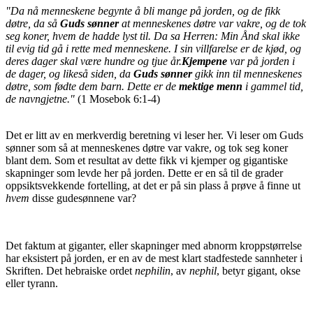
"
Da nå menneskene begynte å bli mange på jorden, og de fikk
døtre, da så
Guds sønner
at menneskenes døtre var vakre, og de tok
seg koner, hvem de hadde lyst til. Da sa Herren: Min Ånd skal ikke
til evig tid gå i rette med menneskene. I sin villfarelse er de kjød, og
deres dager skal være hundre og tjue år.
Kjempene
var på jorden i
de dager, og likeså siden, da
Guds sønner
gikk inn til menneskenes
døtre, som fødte dem barn. Dette er de
mektige menn
i gammel tid,
de navngjetne."
(1 Mosebok 6:1-4)
Det er litt av en merkverdig beretning vi leser her. Vi leser om Guds
sønner som så at menneskenes døtre var vakre, og tok seg koner
blant dem. Som et resultat av dette fikk vi kjemper og gigantiske
skapninger som levde her på jorden. Dette er en så til de grader
oppsiktsvekkende fortelling, at det er på sin plass å prøve å finne ut
hvem
disse gudesønnene var?
Det faktum at giganter, eller skapninger med abnorm kroppstørrelse
har eksistert på jorden, er en av de mest klart stadfestede sannheter i
Skriften. Det hebraiske ordet
nephilin
, av
nephil
, betyr gigant, okse
eller tyrann.