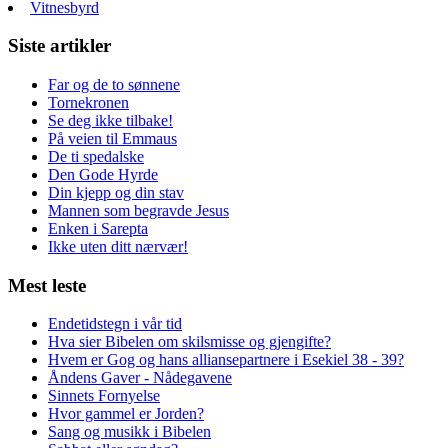
Vitnesbyrd
Siste artikler
Far og de to sønnene
Tornekronen
Se deg ikke tilbake!
På veien til Emmaus
De ti spedalske
Den Gode Hyrde
Din kjepp og din stav
Mannen som begravde Jesus
Enken i Sarepta
Ikke uten ditt nærvær!
Mest leste
Endetidstegn i vår tid
Hva sier Bibelen om skilsmisse og gjengifte?
Hvem er Gog og hans alliansepartnere i Esekiel 38 - 39?
Åndens Gaver - Nådegavene
Sinnets Fornyelse
Hvor gammel er Jorden?
Sang og musikk i Bibelen