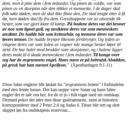
dem, men å pine dem i fem måneder. Og pinen de voldte, var som
pinen av en skorpion når den stikker et menneske.
I de dager skal
folk søke døden, men de skal ikke finne den. De skal lengte etter å få
dø, men døden skal fly fra dem.
Gresshoppene var av utseende lik
hester, som var gjort klare til kamp.
På hodene deres var det kroner
av noe som lignet gull, og ansiktene deres var som menneskers
ansikter.
De hadde hår som kvinnehår, og tennene deres var som
løvers tenner.
De hadde brynjer likesom jernbrynjer. Og lyden av
vingene deres var som lyden av vogner når mange hester løper til
strid.
De har haler med brodder som skorpioner, og i halene ligger
deres makt til å skade menneskene i fem måneder.
Til konge over
seg har de avgrunnens engel. Hans navn er på hebraisk Abaddon,
på gresk har han navnet Apollyon.
"
(Åpenbaringen 9:1-11)
Disse falne englene blir løslatt fra
"avgrunnens brønn"
i forbindelse
med den femte basun. Det kan neppe være Satan og hans falne
engler det er tale om her, for de er jo i full vigør med sin ondskap.
Dermed peker det atter mot disse gudesønnene, samt at historien
korresponderer med 2 Peter 2:4 og Judas 6. Disse blir rett og slett
sluppet løs fra ondskapens reservoar...