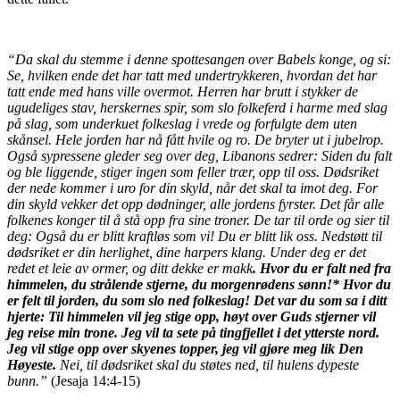
“Da skal du stemme i denne spottesangen over Babels konge, og si:
Se, hvilken ende det har tatt med undertrykkeren, hvordan det har
tatt ende med hans ville overmot. Herren har brutt i stykker de
ugudeliges stav, herskernes spir, som slo folkeferd i harme med slag
på slag, som underkuet folkeslag i vrede og forfulgte dem uten
skånsel. Hele jorden har nå fått hvile og ro. De bryter ut i jubelrop.
Også sypressene gleder seg over deg, Libanons sedrer: Siden du falt
og ble liggende, stiger ingen som feller trær, opp til oss. Dødsriket
der nede kommer i uro for din skyld, når det skal ta imot deg. For
din skyld vekker det opp dødninger, alle jordens fyrster. Det får alle
folkenes konger til å stå opp fra sine troner. De tar til orde og sier til
deg: Også du er blitt kraftløs som vi! Du er blitt lik oss. Nedstøtt til
dødsriket er din herlighet, dine harpers klang. Under deg er det
redet et leie av ormer, og ditt dekke er makk
. Hvor du er falt ned fra
himmelen, du strålende stjerne, du morgenrødens sønn!* Hvor du
er felt til jorden, du som slo ned folkeslag! Det var du som sa i ditt
hjerte: Til himmelen vil jeg stige opp, høyt over Guds stjerner vil
jeg reise min trone. Jeg vil ta sete på tingfjellet i det ytterste nord.
Jeg vil stige opp over skyenes topper, jeg vil gjøre meg lik Den
Høyeste.
Nei, til dødsriket skal du støtes ned, til hulens dypeste
bunn.”
(Jesaja 14:4-15)