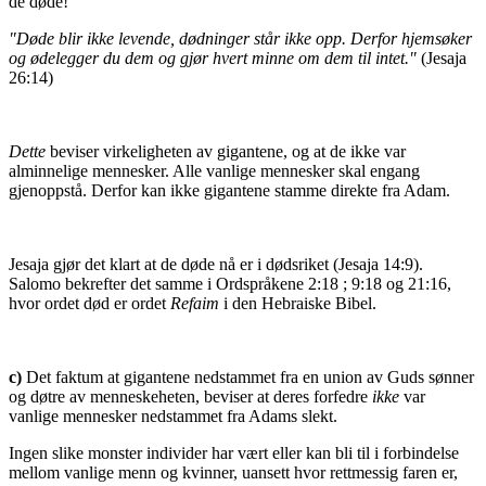
de døde!
"Døde blir ikke levende, dødninger står ikke opp. Derfor hjemsøker
og ødelegger du dem og gjør hvert minne om dem til intet."
(Jesaja
26:14)
Dette
beviser virkeligheten av gigantene, og at de ikke var
alminnelige mennesker. Alle vanlige mennesker skal engang
gjenoppstå. Derfor kan ikke gigantene stamme direkte fra Adam.
Jesaja gjør det klart at de døde nå er i dødsriket (Jesaja 14:9).
Salomo bekrefter det samme i Ordspråkene 2:18 ; 9:18 og 21:16,
hvor ordet død er ordet
Refaim
i den Hebraiske Bibel.
c)
Det faktum at gigantene nedstammet fra en union av Guds sønner
og døtre av menneskeheten, beviser at deres forfedre
ikke
var
vanlige mennesker nedstammet fra Adams slekt.
Ingen slike monster individer har vært eller kan bli til i forbindelse
mellom vanlige menn og kvinner, uansett hvor rettmessig faren er,