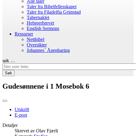
Alle taler
Taler fra Bibelfellesskapet
Taler fra Filadelfia Grimstad
Tabernaklet
Hebreerbrevet
English Sermons
Ressurser
Nettbibel
Oversikter
Johannes´ Åpenbaring
søk …
Søk
Gudesønnene i 1 Mosebok 6
Utskrift
E-post
Detaljer
Skrevet av
Olav Fjærli