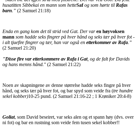
husatitten Sibbekai en mann som hette
Saf
og som hørte til
Rafas
barn
.”
(2 Samuel 21:18)
Enda en gang kom det til strid ved Gat. Der var
en høyvoksen
mann
som hadde seks fingrer på hver hånd og seks tær på hver fot -
i alt tjuefire fingrer og tær, han var også en
etterkommer av Rafa
.”
(2 Samuel 21:20)
”
Disse fire var etterkommere av Rafa i Gat
, og de falt for Davids
og hans menns hånd."
(2 Samuel 21:22)
Noen av skapningene av denne størrelse hadde seks fingre på hver
hånd, og seks tær på hver fot, og bar spyd som veide fra (
tre hundre
sekel kobber)
10-25 pund. (2 Samuel 21:16-22 ; 1 Krøniker 20:4-8)
Goliat
, som David beseiret, var seks alen og et spann høy (dvs. over
ni fot) og bar en rustning som veide fem tusen sekel kobber!!