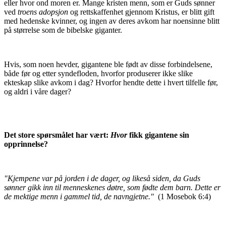
eller hvor ond moren er. Mange kristen menn, som er Guds sønner
ved
troens adopsjon
og rettskaffenhet gjennom Kristus, er blitt gift
med hedenske kvinner, og ingen av deres avkom har noensinne blitt
på størrelse som de bibelske giganter.
Hvis, som noen hevder, gigantene ble født av disse forbindelsene,
både før og etter syndefloden, hvorfor produserer ikke slike
ekteskap slike avkom i dag? Hvorfor hendte dette i hvert tilfelle før,
og aldri i våre dager?
Det store spørsmålet har vært:
Hvor
fikk gigantene sin
opprinnelse?
"Kjempene var på jorden i de dager, og likeså siden, da Guds
sønner gikk inn til menneskenes døtre, som fødte dem barn. Dette er
de mektige menn i gammel tid, de navngjetne."
(1 Mosebok 6:4)