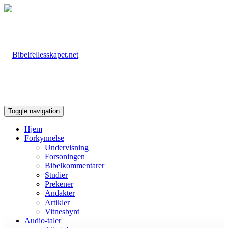
Toggle navigation
Hjem
Forkynnelse
Undervisning
Forsoningen
Bibelkommentarer
Studier
Prekener
Andakter
Artikler
Vitnesbyrd
Audio-taler