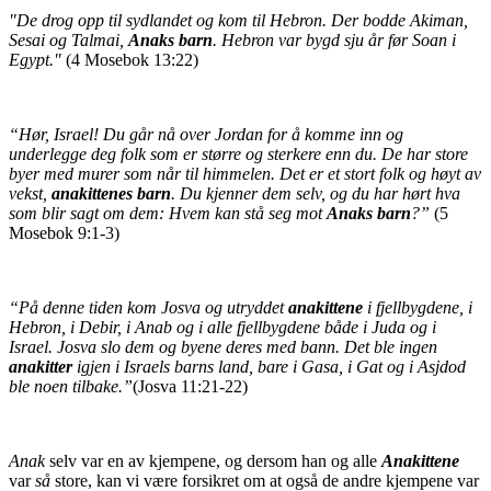
"De drog opp til sydlandet og kom til Hebron. Der bodde Akiman,
Sesai og Talmai,
Anaks barn
. Hebron var bygd sju år før Soan i
Egypt."
(4 Mosebok 13:22)
“Hør, Israel! Du går nå over Jordan for å komme inn og
underlegge deg folk som er større og sterkere enn du. De har store
byer med murer som når til himmelen. Det er et stort folk og høyt av
vekst,
anakittenes barn
. Du kjenner dem selv, og du har hørt hva
som blir sagt om dem: Hvem kan stå seg mot
Anaks barn
?”
(5
Mosebok 9:1-3)
“På denne tiden kom Josva og utryddet
anakittene
i fjellbygdene, i
Hebron, i Debir, i Anab og i alle fjellbygdene både i Juda og i
Israel. Josva slo dem og byene deres med bann. Det ble ingen
anakitter
igjen i Israels barns land, bare i Gasa, i Gat og i Asjdod
ble noen tilbake.”
(
Josva 11:21-22)
Anak
selv var en av kjempene, og dersom han og alle
Anakittene
var
så
store, kan vi være forsikret om at også de andre kjempene var