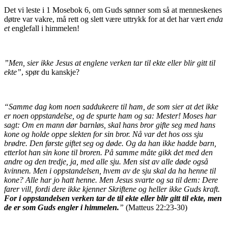
Det vi leste i 1 Mosebok 6, om Guds sønner som så at menneskenes
døtre var vakre, må rett og slett være uttrykk for at det har vært
enda
et
englefall i himmelen!
”Men, sier ikke Jesus at englene verken tar til ekte eller blir gitt til
ekte”
, spør du kanskje?
“Samme dag kom noen saddukeere til ham, de som sier at det ikke
er noen oppstandelse, og de spurte ham og sa: Mester! Moses har
sagt: Om en mann dør barnløs, skal hans bror gifte seg med hans
kone og holde oppe slekten for sin bror. Nå var det hos oss sju
brødre. Den første giftet seg og døde. Og da han ikke hadde barn,
etterlot han sin kone til broren. På samme måte gikk det med den
andre og den tredje, ja, med alle sju. Men sist av alle døde også
kvinnen. Men i oppstandelsen, hvem av de sju skal da ha henne til
kone? Alle har jo hatt henne. Men Jesus svarte og sa til dem: Dere
farer vill, fordi dere ikke kjenner Skriftene og heller ikke Guds kraft.
For i oppstandelsen verken tar de til ekte eller blir gitt til ekte, men
de er som Guds engler i himmelen.
”
(Matteus 22:23-30)