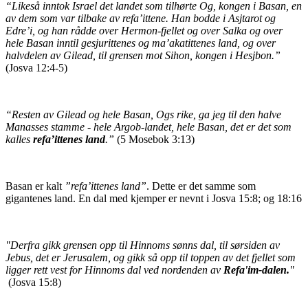
“Likeså inntok Israel det landet som tilhørte Og, kongen i Basan, en
av dem som var tilbake av refa’ittene. Han bodde i Asjtarot og
Edre’i, og han rådde over Hermon-fjellet og over Salka og over
hele Basan inntil gesjurittenes og ma’akatittenes land, og over
halvdelen av Gilead, til grensen mot Sihon, kongen i Hesjbon.”
(Josva 12:4-5)
“Resten av Gilead og hele Basan, Ogs rike, ga jeg til den halve
Manasses stamme - hele Argob-landet, hele Basan, det er det som
kalles
refa’ittenes land
.”
(5 Mosebok 3:13)
Basan er kalt
”refa’ittenes land”
. Dette er det samme som
gigantenes land. En dal med kjemper er nevnt i Josva 15:8; og 18:16
"Derfra gikk grensen opp til Hinnoms sønns dal, til sørsiden av
Jebus, det er Jerusalem, og gikk så opp til toppen av det fjellet som
ligger rett vest for Hinnoms dal ved nordenden av
Refa'im-dalen.
"
(Josva 15:8)