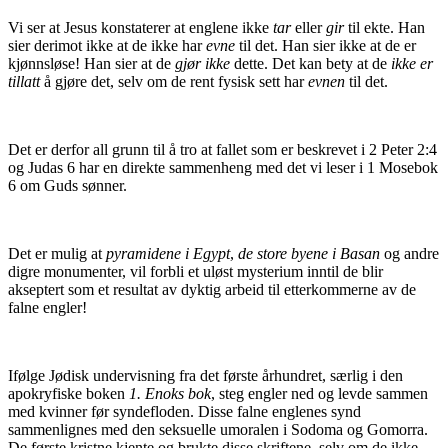
Vi ser at Jesus konstaterer at englene ikke
tar
eller
gir
til ekte. Han
sier derimot ikke at de ikke har
evne
til det. Han sier ikke at de er
kjønnsløse! Han sier at de
gjør ikke
dette. Det kan bety at de
ikke er
tillatt
å gjøre det, selv om de rent fysisk sett har
evnen
til det.
Det er derfor all grunn til å tro at fallet som er beskrevet i 2 Peter 2:4
og Judas 6 har en direkte sammenheng med det vi leser i 1 Mosebok
6 om Guds sønner.
Det er mulig at
pyramidene i Egypt
,
de store byene i Basan
og andre
digre monumenter, vil forbli et uløst mysterium inntil de blir
akseptert som et resultat av dyktig arbeid til etterkommerne av de
falne engler!
Ifølge Jødisk undervisning fra det første århundret, særlig i den
apokryfiske boken
1. Enoks bok
, steg engler ned og levde sammen
med kvinner før syndefloden. Disse falne englenes synd
sammenlignes med den seksuelle umoralen i Sodoma og Gomorra.
De første kristne kjente og brukte disse skriftene, selv om de ikke