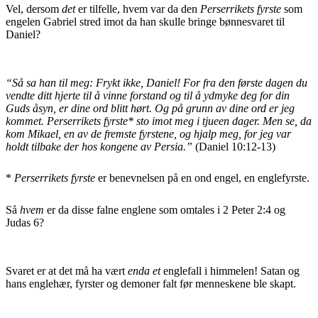
Vel, dersom
det
er tilfelle, hvem var da den
Perserrikets fyrste
som
engelen Gabriel stred imot da han skulle bringe bønnesvaret til
Daniel?
“Så sa han til meg: Frykt ikke, Daniel! For fra den første dagen du
vendte ditt hjerte til å vinne forstand og til å ydmyke deg for din
Guds åsyn, er dine ord blitt hørt. Og på grunn av dine ord er jeg
kommet. Perserrikets fyrste* sto imot meg i tjueen dager. Men se, da
kom Mikael, en av de fremste fyrstene, og hjalp meg, for jeg var
holdt tilbake der hos kongene av Persia.”
(Daniel 10:12-13)
*
Perserrikets fyrste
er benevnelsen på en ond engel, en englefyrste.
Så
hvem
er da disse falne englene som omtales i 2 Peter 2:4 og
Judas 6?
Svaret er at det må ha vært
enda et
englefall i himmelen! Satan og
hans englehær, fyrster og demoner falt før menneskene ble skapt.