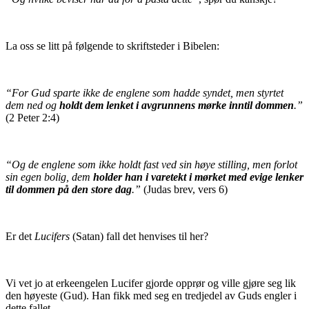
La oss se litt på følgende to skriftsteder i Bibelen:
“For Gud sparte ikke de englene som hadde syndet, men styrtet
dem ned og
holdt dem lenket i avgrunnens mørke inntil dommen
.”
(2 Peter 2:4)
“Og de englene som ikke holdt fast ved sin høye stilling, men forlot
sin egen bolig, dem
holder han i varetekt i mørket med evige lenker
til dommen på den store dag
.”
(Judas brev, vers 6)
Er det
Lucifers
(Satan) fall det henvises til her?
Vi vet jo at erkeengelen Lucifer gjorde opprør og ville gjøre seg lik
den høyeste (Gud). Han fikk med seg en tredjedel av Guds engler i
dette fallet.