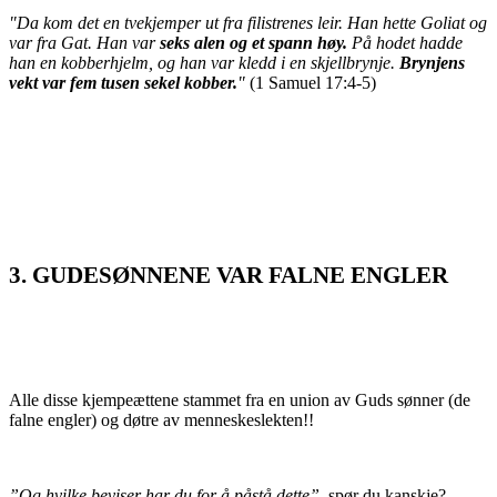
"Da kom det en tvekjemper ut fra filistrenes leir. Han hette Goliat og
var fra Gat. Han var
seks alen og et spann høy.
På hodet hadde
han en kobberhjelm, og han var kledd i en skjellbrynje.
Brynjens
vekt var fem tusen sekel kobber.
"
(1 Samuel 17:4-5)
3. GUDESØNNENE VAR FALNE ENGLER
Alle disse kjempeættene stammet fra en union av Guds sønner (de
falne engler) og døtre av menneskeslekten!!
”Og hvilke beviser har du for å påstå dette”
, spør du kanskje?