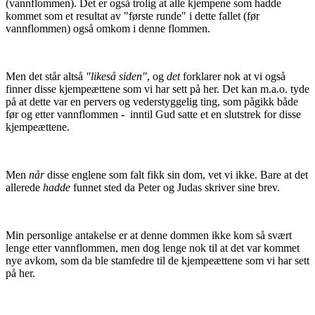
(vannflommen). Det er også trolig at alle kjempene som hadde
kommet som et resultat av "første runde" i dette fallet (før
vannflommen) også omkom i denne flommen.
Men det står altså
"likeså siden"
, og
det
forklarer nok at vi også
finner disse kjempeættene som vi har sett på her. Det kan m.a.o. tyde
på at dette var en pervers og vederstyggelig ting, som pågikk både
før og etter vannflommen - inntil Gud satte et en slutstrek for disse
kjempeættene.
Men
når
disse englene som falt fikk sin dom, vet vi ikke. Bare at det
allerede
hadde
funnet sted da Peter og Judas skriver sine brev.
Min personlige antakelse er at denne dommen ikke kom så svært
lenge etter vannflommen, men dog lenge nok til at det var kommet
nye avkom, som da ble stamfedre til de kjempeættene som vi har sett
på her.