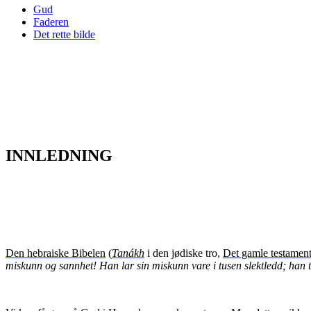
Gud
Faderen
Det rette bilde
INNLEDNING
Den hebraiske Bibelen
(
Tanákh
i den jødiske tro
,
Det gamle testamen
miskunn og sannhet! Han lar sin miskunn vare i tusen slektledd; han ti