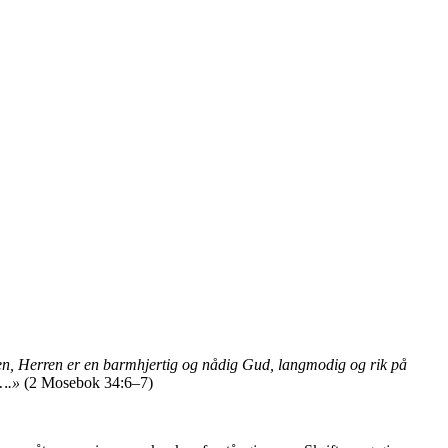
n, Herren er en barmhjertig og nådig Gud, langmodig og rik på
f….»
(2 Mosebok 34:6–7)