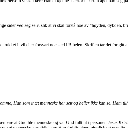
e nok dersom vi skal lære Ham å kjenne. Derfor har Han åpenbart seg p
e sider ved seg selv, slik at vi skal forstå noe av ”høyden, dybden, b
trukket i tvil eller forsvart noe sted i Bibelen. Skriften tar det for gitt a
komme, Han som intet menneske har sett og heller ikke kan se. Ham ti
åpenbare at Gud ble menneske og var Gud fullt ut i personen
Jesus Krist
om et menneske, samtidig som Han forblir utenomjordisk og usynlig. V