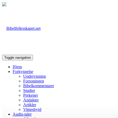
Toggle navigation
Hjem
Forkynnelse
Undervisning
Forsoningen
Bibelkommentarer
Studier
Prekener
Andakter
Artikler
Vitnesbyrd
Audio-taler