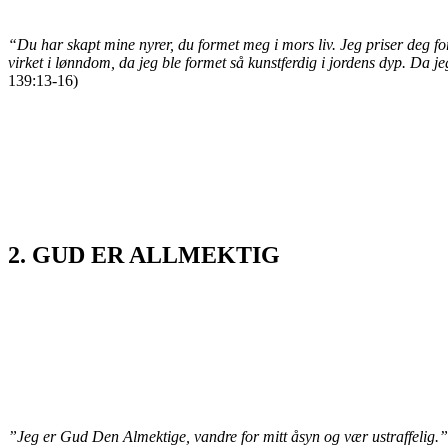
“Du har skapt mine nyrer, du formet meg i mors liv. Jeg priser deg fordi
virket i lønndom, da jeg ble formet så kunstferdig i jordens dyp. Da j
139:13-16)
2. GUD ER ALLMEKTIG
”Jeg er Gud Den Almektige, vandre for mitt åsyn og vær ustraffelig.