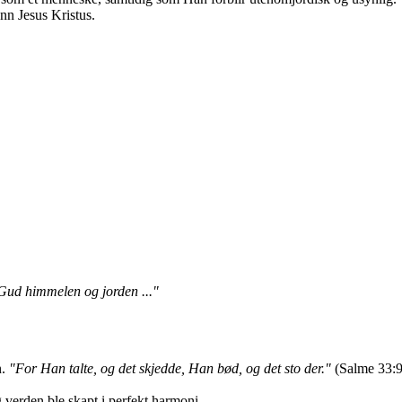
ønn Jesus Kristus.
Gud himmelen og jorden ..."
n.
"For Han talte, og det skjedde, Han bød, og det sto der."
(Salme 33:9
g verden ble skapt i perfekt harmoni.