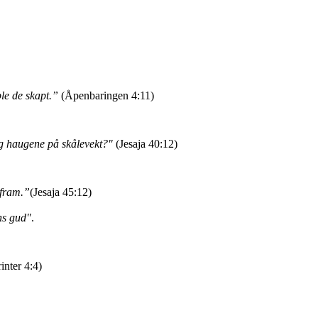
ble de skapt.”
(Åpenbaringen 4:11)
og haugene på skålevekt?"
(Jesaja 40:12)
 fram.”
(Jesaja 45:12)
ns gud"
.
inter 4:4)