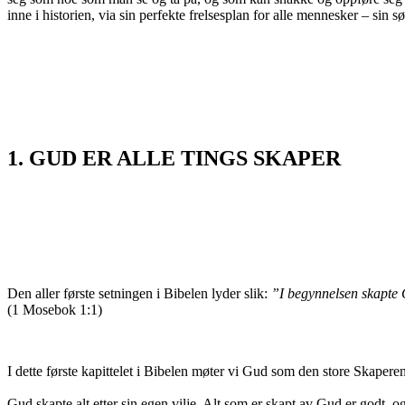
inne i historien, via sin perfekte frelsesplan for alle mennesker – sin s
1. GUD ER ALLE TINGS SKAPER
Den aller første setningen i Bibelen lyder slik:
”I begynnelsen skapte 
(1 Mosebok 1:1)
I dette første kapittelet i Bibelen møter vi Gud som den store Skapere
Gud skapte alt etter sin egen vilje. Alt som er skapt av Gud er godt, o