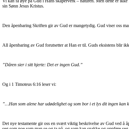
Vi kan få øye på Gud i Hans skaperverk – naturen. Men dette er ikk
sin Sønn Jesus Kristus.
Den åpenbaring Skriften gir av Gud er mangetydig. Gud viser oss mang
All åpenbaring av Gud forutsetter at Han er til. Guds eksistens blir ikke 
”Dåren sier i sitt hjerte: Det er ingen Gud.”
Og i 1 Timoteus 6:16 leser vi:
”…Han som alene har udødelighet og som bor i et lys dit ingen kan 
Det nye testamente gir oss en svært viktig beskrivelse av Gud ved å 
seg som noe som man se og ta på, og som kan snakke og oppføre seg s