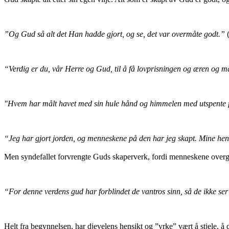
”Og Gud så alt det Han hadde gjort, og se, det var overmåte godt.”
“Verdig er du, vår Herre og Gud, til å få lovprisningen og æren og mak
"Hvem har målt havet med sin hule hånd og himmelen med utspente fi
“Jeg har gjort jorden, og menneskene på den har jeg skapt. Mine hend
Men syndefallet forvrengte Guds skaperverk, fordi menneskene overga r
“For denne verdens gud har forblindet de vantros sinn, så de ikke ser 
Helt fra begynnelsen, har djevelens hensikt og ”yrke” vært å stjele, å 