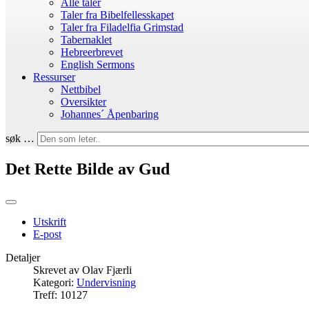
Alle taler
Taler fra Bibelfellesskapet
Taler fra Filadelfia Grimstad
Tabernaklet
Hebreerbrevet
English Sermons
Ressurser
Nettbibel
Oversikter
Johannes´ Åpenbaring
søk …
Det Rette Bilde av Gud
Utskrift
E-post
Detaljer
Skrevet av
Olav Fjærli
Kategori:
Undervisning
Treff: 10127