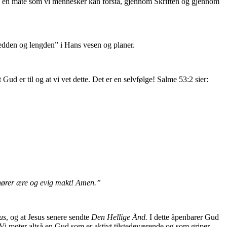
å en måte som vi mennesker kan forstå, gjennom Skriften og gjennom
redden og lengden” i Hans vesen og planer.
t Gud er til og at vi vet dette. Det er en selvfølge! Salme 53:2 sier:
lhører ære og evig makt! Amen.”
us
, og at Jesus senere sendte
Den Hellige Ånd.
I dette åpenbarer Gud
i møter altså en Gud som er aktivt tilstedeværende og som griper