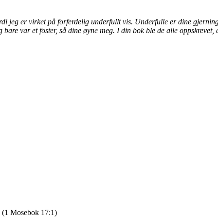
 jeg er virket på forferdelig underfullt vis. Underfulle er dine gjerninge
eg bare var et foster, så dine øyne meg. I din bok ble de alle oppskreve
”
(1 Mosebok 17:1)