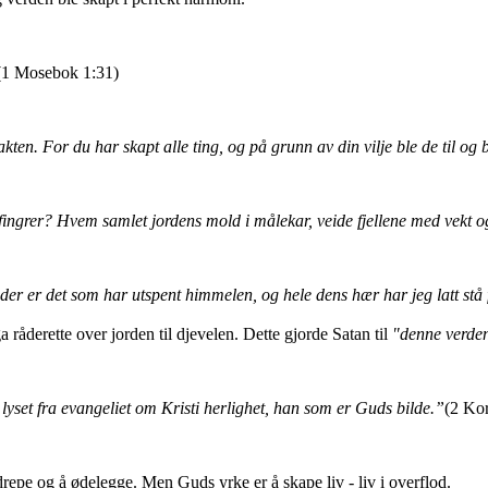
(1 Mosebok 1:31)
ten. For du har skapt alle ting, og på grunn av din vilje ble de til og 
ngrer? Hvem samlet jordens mold i målekar, veide fjellene med vekt 
er er det som har utspent himmelen, og hele dens hær har jeg latt stå
åderette over jorden til djevelen. Dette gjorde Satan til
"denne verde
lyset fra evangeliet om Kristi herlighet, han som er Guds bilde.”
(2 Kor
drepe og å ødelegge. Men Guds yrke er å skape liv - liv i overflod.