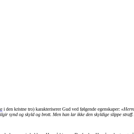
te
i d
en kristne tro
)
karakteriserer Gud ved følgende egenskaper:
«Herre
lgir synd og skyld og brott. Men han lar ikke den skyldige slippe straf