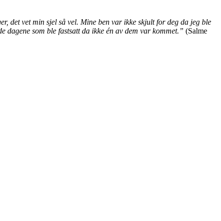
r, det vet min sjel så vel. Mine ben var ikke skjult for deg da jeg ble
t, de dagene som ble fastsatt da ikke én av dem var kommet.”
(Salme