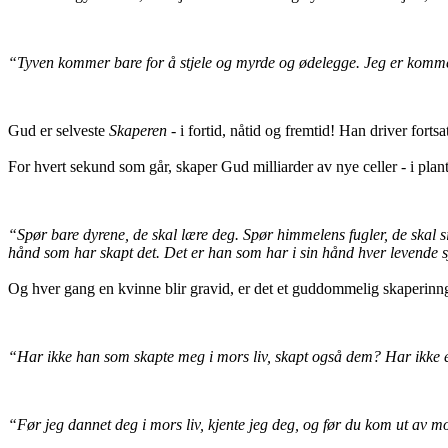
“Tyven kommer bare for å stjele og myrde og ødelegge. Jeg er kommet 
Gud er selveste
Skaperen
- i fortid, nåtid og fremtid! Han driver forts
For hvert sekund som går, skaper Gud milliarder av nye celler - i plan
“Spør bare dyrene, de skal lære deg. Spør himmelens fugler, de skal si d
hånd som har skapt det. Det er han som har i sin hånd hver levende 
Og hver gang en kvinne blir gravid, er det et guddommelig skaperinn
“Har ikke han som skapte meg i mors liv, skapt også dem? Har ikke 
“Før jeg dannet deg i mors liv, kjente jeg deg, og før du kom ut av mors