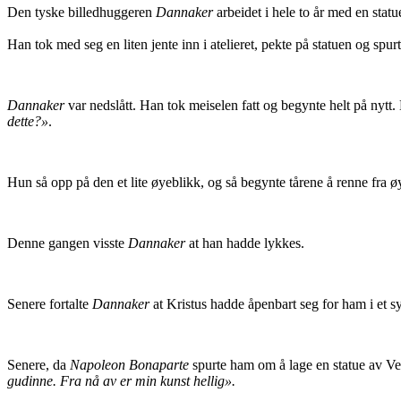
Den tyske billedhuggeren
Dannaker
arbeidet i hele to år med en stat
Han tok med seg en liten jente inn i atelieret, pekte på statuen og spu
Dannaker
var nedslått. Han tok meiselen fatt og begynte helt på nytt. H
dette?»
.
Hun så opp på den et lite øyeblikk, og så begynte tårene å renne fra 
Denne gangen visste
Dannaker
at han hadde lykkes.
Senere fortalte
Dannaker
at Kristus hadde åpenbart seg for ham i et 
Senere, da
Napoleon Bonaparte
spurte ham om å lage en statue av Ve
gudinne. Fra nå av er min kunst hellig».