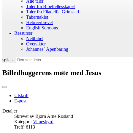
Alle taler
Taler fra Bibelfellesskapet
Taler fra Filadelfia Grimstad
Tabernaklet
Hebreerbrevet
English Sermons
Ressurser
Nettbibel
Oversikter
Johannes´ Åpenbaring
søk …
Billedhuggerens møte med Jesus
Utskrift
E-post
Detaljer
Skrevet av
Bjørn Arne Rosland
Kategori:
Vitnesbyrd
Treff: 6113