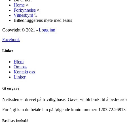
Home
\\
Forkynnelse
\\
Vitnesbyrd
\\
Billedhuggerens møte med Jesus
Copyright © 2021 -
Logg inn
Facebook
Linker
Hjem
Om oss
Kontakt oss
Linker
Gi en gave
Nettsiden er drevet på frivillig basis. Gaver vil bli brukt til å bedre s
For å gi kan du betale inn på følgende kontonummer:
1203.72.26813
Bruk av innhold