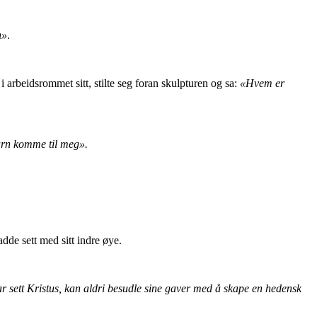
n»
.
i arbeidsrommet sitt, stilte seg foran skulpturen og sa:
«Hvem er
arn komme til meg».
de sett med sitt indre øye.
r sett Kristus, kan aldri besudle sine gaver med å skape en hedensk