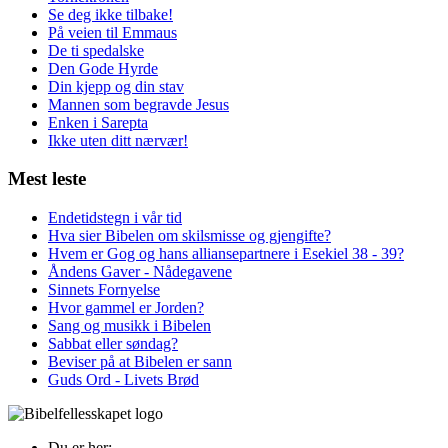
Se deg ikke tilbake!
På veien til Emmaus
De ti spedalske
Den Gode Hyrde
Din kjepp og din stav
Mannen som begravde Jesus
Enken i Sarepta
Ikke uten ditt nærvær!
Mest leste
Endetidstegn i vår tid
Hva sier Bibelen om skilsmisse og gjengifte?
Hvem er Gog og hans alliansepartnere i Esekiel 38 - 39?
Åndens Gaver - Nådegavene
Sinnets Fornyelse
Hvor gammel er Jorden?
Sang og musikk i Bibelen
Sabbat eller søndag?
Beviser på at Bibelen er sann
Guds Ord - Livets Brød
Du er her: