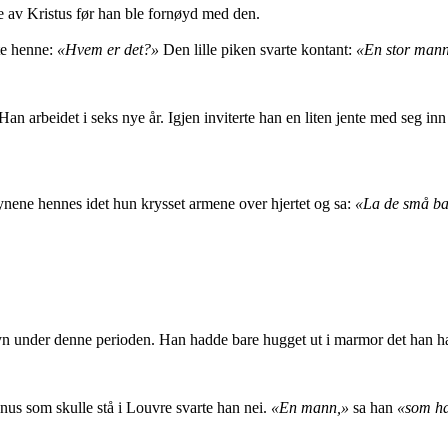
ue av Kristus før han ble fornøyd med den.
rte henne:
«Hvem er det?»
Den lille piken svarte kontant:
«
En stor man
an arbeidet i seks nye år. Igjen inviterte han en liten jente med seg inn 
øynene hennes idet hun krysset armene over hjertet og sa:
«
La de små b
syn under denne perioden. Han hadde bare hugget ut i marmor det han had
nus som skulle stå i Louvre svarte han nei.
«En mann,»
sa han
«som ha