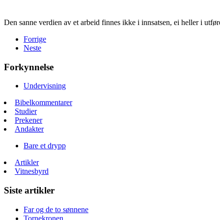
Den sanne verdien av et arbeid finnes ikke i innsatsen, ei heller i utfø
Forrige
Neste
Forkynnelse
Undervisning
Bibelkommentarer
Studier
Prekener
Andakter
Bare et drypp
Artikler
Vitnesbyrd
Siste artikler
Far og de to sønnene
Tornekronen