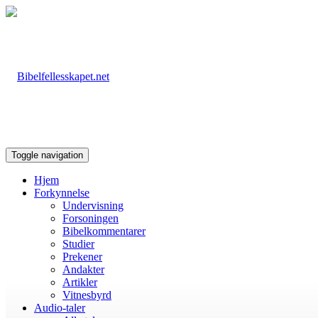
Toggle navigation
Hjem
Forkynnelse
Undervisning
Forsoningen
Bibelkommentarer
Studier
Prekener
Andakter
Artikler
Vitnesbyrd
Audio-taler