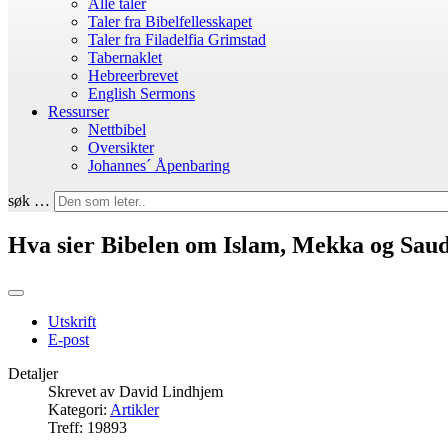
Alle taler
Taler fra Bibelfellesskapet
Taler fra Filadelfia Grimstad
Tabernaklet
Hebreerbrevet
English Sermons
Ressurser
Nettbibel
Oversikter
Johannes´ Åpenbaring
søk …
Hva sier Bibelen om Islam, Mekka og Sau
Utskrift
E-post
Detaljer
Skrevet av
David Lindhjem
Kategori:
Artikler
Treff: 19893