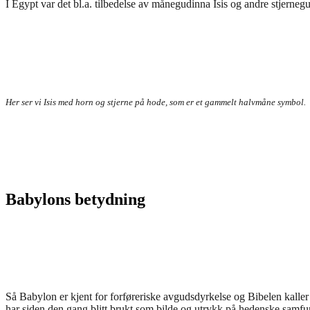
I Egypt var det bl.a. tilbedelse av månegudinna Isis og andre stjernegu
Her ser vi Isis med horn og stjerne på hode, som er et gammelt halvmåne symbol.
Babylons betydning
Så Babylon er kjent for forføreriske avgudsdyrkelse og Bibelen kaller de
har siden den gang blitt brukt som bilde og utrykk på hedenske samfu