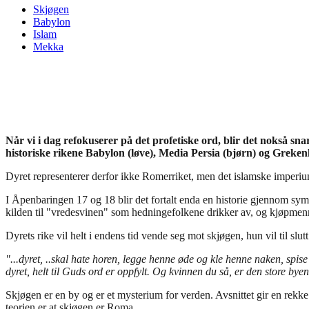
Skjøgen
Babylon
Islam
Mekka
Når vi i dag refokuserer på det profetiske ord, blir det nokså sn
historiske rikene Babylon (løve), Media Persia (bjørn) og Greken
Dyret representerer derfor ikke Romerriket, men det islamske imperium s
I Åpenbaringen 17 og 18 blir det fortalt enda en historie gjennom sym
kilden til "vredesvinen" som hedningefolkene drikker av, og kjøpmenn
Dyrets rike vil helt i endens tid vende seg mot skjøgen, hun vil til slu
"...dyret, ..skal hate horen, legge henne øde og kle henne naken, spis
dyret, helt til Guds ord er oppfylt. Og kvinnen du så, er den store by
Skjøgen er en by og er et mysterium for verden. Avsnittet gir en rek
teorien er at skjøgen er Roma.