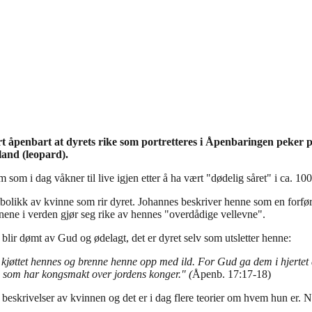
art åpenbart at dyrets rike som portretteres i Åpenbaringen peker 
land (leopard).
om i dag våkner til live igjen etter å ha vært "dødelig såret" i ca. 100
bolikk av kvinne som rir dyret. Johannes beskriver henne som en forfør
ene i verden gjør seg rike av hennes "overdådige vellevne".
tt blir dømt av Gud og ødelagt, det er dyret selv som utsletter henne:
e kjøttet hennes og brenne henne opp med ild. For Gud ga dem i hjertet 
en som har kongsmakt over jordens konger." (
Åpenb. 17:17-18)
ke beskrivelser av kvinnen og det er i dag flere teorier om hvem hun e