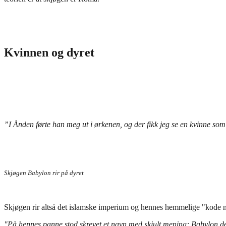
Kvinnen og dyret
”I Ånden førte han meg ut i ørkenen, og der fikk jeg se en kvinne som
Skjøgen Babylon rir på dyret
Skjøgen rir altså det islamske imperium og hennes hemmelige "kode na
"På hennes panne stod skrevet et navn med skjult mening: Babylon de