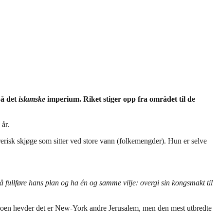
på det
islamske
imperium. Riket stiger opp fra området til de
 år.
erisk skjøge som sitter ved store vann (folkemengder). Hun er selve
å fullføre hans plan og ha én og samme vilje: overgi sin kongsmakt til
r. Noen hevder det er New-York andre Jerusalem, men den mest utbredte