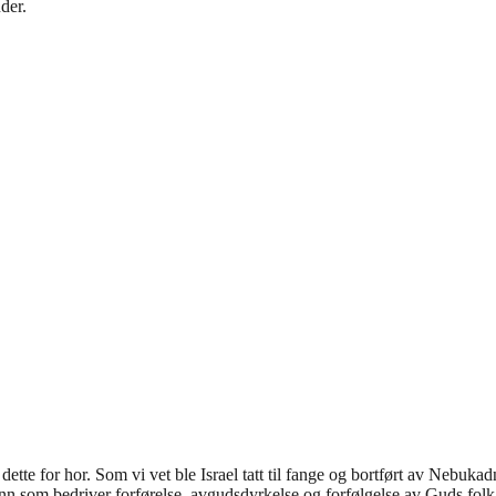
der.
tte for hor. Som vi vet ble Israel tatt til fange og bortført av Nebukadne
nn som bedriver forførelse, avgudsdyrkelse og forfølgelse av Guds folk