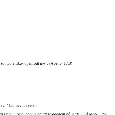
 satt på et skarlagenrødt dyr".
(Åpenb. 17:3)
vn" blir nevnt i vers 5:
n store, mor til horene og all styggedom på jorden"
(Åpenb. 17:5)