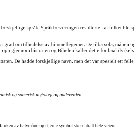
orskjellige språk. Språkforvirringen resulterte i at folket ble sp
 grad om tilbedelse av himmellegemer. De tilba sola, månen og 
v opp gjennom historien og Bibelen kaller dette for baal dyrkels
østen. De hadde forskjellige navn, men det var spesielt ett fell
otamisk og sumerisk mytologi og gudeverden
bruken av halvmåne og stjerne symbol sto sentralt hele veien.