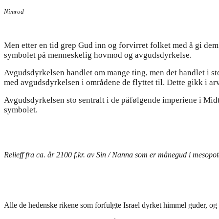
Nimrod
Men etter en tid grep Gud inn og forvirret folket med å gi dem f
symbolet på menneskelig hovmod og avgudsdyrkelse.
Avgudsdyrkelsen handlet om mange ting, men det handlet i stor
med avgudsdyrkelsen i områdene de flyttet til. Dette gikk i ar
Avgudsdyrkelsen sto sentralt i de påfølgende imperiene i Midt
symbolet.
Relieff fra ca. år 2100 f.kr. av Sin / Nanna som er månegud i mesop
Alle de hedenske rikene som forfulgte Israel dyrket himmel guder, og 