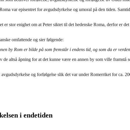
i Roma var episentret for avgudsdyrkelse og umoral på den tiden. Samtid
et er stor enighet om at Peter siktet til det hedenske Roma, derfor er d
ganske omfattende og sier følgende:
n by Rom er bilde på som fremstår i endens tid, og som da er verdensh
 de altså åpning for at det kunne være en annen by som ville framstå s
k avgudsdyrkelse og forfølgelse slik det var under Romerriket for ca. 20
kelsen i endetiden