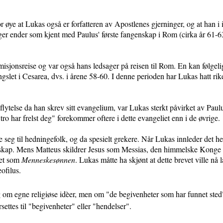
or øye at Lukas også er forfatteren av Apostlenes gjerninger, og at han i i
er ender som kjent med Paulus' første fangenskap i Rom (cirka år 61-63).
 misjonsreise og var også hans ledsager på reisen til Rom. En kan følgel
ngslet i Cesarea, dvs. i årene 58-60. I denne perioden har Lukas hatt rik
lytelse da han skrev sitt evangelium, var Lukas sterkt påvirket av Paul
tro har frelst deg" forekommer oftere i dette evangeliet enn i de øvrige.
seg til hedningefolk, og da spesielt grekere. Når Lukas innleder det hele
t budskap. Mens Matteus skildrer Jesus som Messias, den himmelske Ko
iet som
Menneskesønnen
. Lukas måtte ha skjønt at dette brevet ville nå l
ofilus.
seg om egne religiøse idèer, men om "de begivenheter som har funnet ste
settes til "begivenheter" eller "hendelser".