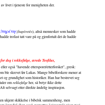
av livet i tjeneste for menigheten der.
υ
πηρε
της
(
hupèretès
), altså mennesker som hadde
hadde trofast tatt vare på og gjenfortalt det de hadde
d for deg i rekkefølge, ærede Teofilus,
 eller også "havende ettersporet/etterforsket", gresk:
 som ble skrevet før Lukas. Mange bibelforskere mener at
het og grundighet som historiker. Han har bestrevet seg
 taler om
rekkefølge
her, så betyr ikke dette
lt selvsagt etter direkte åndelig inspirasjon.
us en ukjent skikkelse i bibelsk sammenheng, men
m "ærede" (kan også oversettes "gjeveste") viser at vi