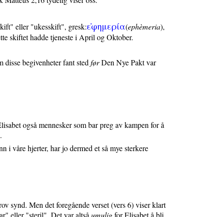
ε
φημερι
α
ift" eller "ukesskift", gresk:
(
ephèmeria
),
tte skiftet hadde tjeneste i April og Oktober.
m disse begivenheter fant sted
før
Den Nye Pakt var
u Elisabet også mennesker som bar preg av kampen for å
.
 i våre hjerter, har jo dermed et så mye sterkere
rov synd. Men det foregående verset (vers 6) viser klart
ar" eller "steril". Det var altså
umulig
for Elisabet å bli