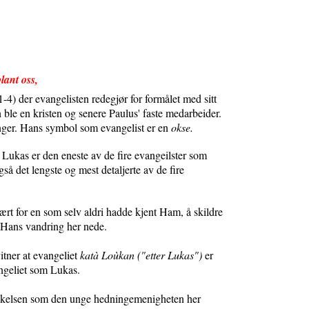
lant oss,
1-4) der evangelisten redegjør for formålet med sitt
n ble en kristen og senere Paulus' faste medarbeider.
inger. Hans symbol som evangelist er en
okse.
 Lukas er den eneste av de fire evangeilster som
å det lengste og mest detaljerte av de fire
ært for en som selv aldri hadde kjent Ham, å skildre
v Hans vandring her nede.
itner at evangeliet
katà Loùkan ("etter Lukas")
er
vangeliet som Lukas.
ekkelsen som den unge hedningemenigheten her