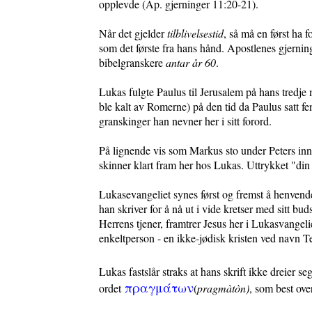
opplevde (Ap. gjerninger 11:20-21).
Når det gjelder
tilblivelsestid
, så må en først ha f
som det første fra hans hånd. Apostlenes gjerning
bibelgranskere
antar år 60
.
Lukas fulgte Paulus til Jerusalem på hans tredje
ble kalt av Romerne) på den tid da Paulus satt fe
granskinger han nevner her i sitt forord.
På lignende vis som Markus sto under Peters innf
skinner klart fram her hos Lukas. Uttrykket "din 
Lukasevangeliet synes først og fremst å henvende 
han skriver for å nå ut i vide kretser med sit
Herrens tjener, framtrer Jesus her i Lukasvangel
enkeltperson - en ikke-jødisk kristen ved navn Te
Lukas fastslår straks at hans skrift ikke dreier 
πραγμάτων
ordet
(
pragmàtòn)
, som best over