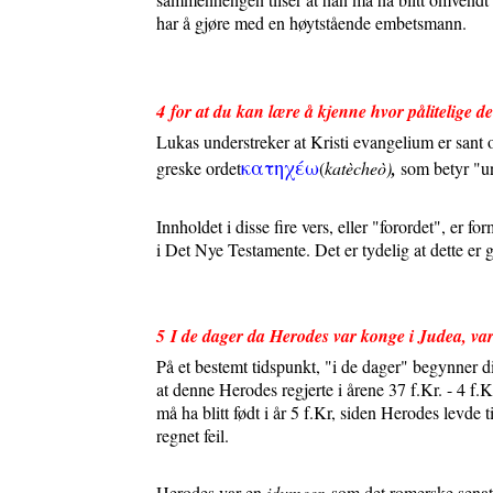
har å gjøre med en høytstående embetsmann.
4
for at du kan lære å kjenne hvor pålitelige d
Lukas understreker at Kristi evangelium er sant o
κατηχε
ω
greske ordet
(
katècheò)
,
som betyr "und
Innholdet i disse fire vers, eller "forordet", er 
i Det Nye Testamente. Det er tydelig at dette er gj
5
I de dager da Herodes var konge i Judea, var 
På et bestemt tidspunkt, "i de dager" begynner di
at denne Herodes regjerte i årene 37 f.Kr. - 4 f
må ha blitt født i år 5 f.Kr, siden Herodes levde
regnet feil.
Herodes var en
idumeer,
som det romerske senat h