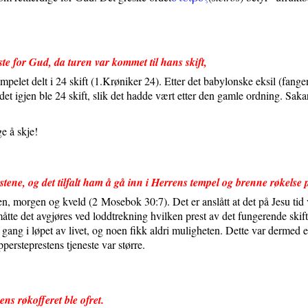
te for Gud, da turen var kommet til hans skift,
pelet delt i 24 skift (1.Krøniker 24). Etter det babylonske eksil (fange
 det igjen ble 24 skift, slik det hadde vært etter den gamle ordning. Sakar
ge å skje!
estene, og det tilfalt ham å gå inn i Herrens tempel og brenne røkelse p
gen, morgen og kveld (2
Mosebok 30:7). Det er anslått at det på Jesu tid
åtte det avgjøres ved loddtrekning hvilken prest av det fungerende skift
n gang i løpet av livet, og noen fikk aldri muligheten. Dette var dermed e
persteprestens tjeneste var større.
s røkofferet ble ofret.