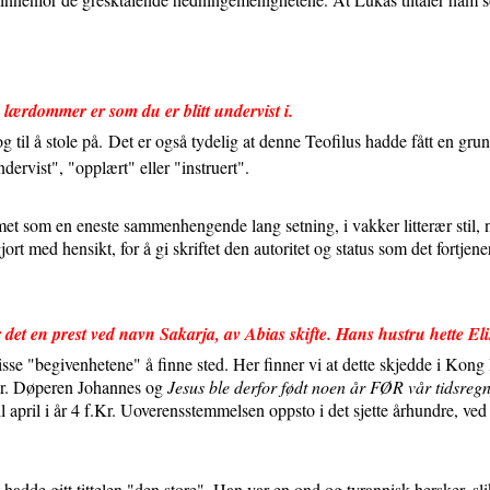
e lærdommer er som du er blitt undervist i.
g til å stole på.
Det er også tydelig at denne Teofilus hadde fått en grun
ervist", "opplært" eller "instruert".
formet som en eneste sammenhengende lang setning, i vakker litterær stil,
ort med hensikt, for å gi skriftet den autoritet og status som det fortjene
det en prest ved navn Sakarja, av Abias skifte. Hans hustru hette El
sse "begivenhetene" å finne sted. Her finner vi at dette skjedde i Kong H
.Kr. Døperen Johannes og
Jesus ble derfor født noen år FØR vår tidsregn
 til april i år 4 f.Kr. Uoverensstemmelsen oppsto i det sjette århundre, 
adde gitt tittelen "den store". Han var en ond og tyrannisk hersker, sli