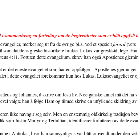
 i sammenheng en fortelling om de begivenheter som er blitt oppfylt b
evangelier, merker seg ut fra de øvrige bl.a. ved et spesielt
forord
(vers 
 stil som datidens greske historikere brukte. Lukas var greskfødt lege. Ha
moteus 4:11. Foruten dette evangelium, skrev han også Apostlenes gjern
t er det eneste evangeliet som har en oppfølger - Apostlenes gjerninger.
alet i dette evangeliet forekommer kun hos Lukas. Lukasevangeliet er ogs
 Matteus og Johannes, å skrive om Jesu liv. Noe ganske annet må det ha v
ikevel valgte han å følge Ham og tilmed skrive en utfyllende skildring a
atteren ikke navngir seg selv. Men en enstemmig oldkirkelig tradisjon bev
slik som Justin Martyr og Tertullian, identifiserer forfatteren av dette e
mme i Antiokia, hvor han sannsynligvis var blitt omvendt under den v