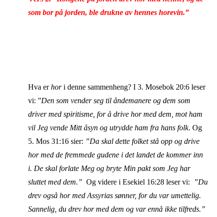
som bor på jorden, ble drukne av hennes horevin.”
Hva er
hor
i denne sammenheng? I 3. Mosebok 20:6 leser
vi: ”
Den som vender seg til åndemanere og dem som
driver med spiritisme, for å drive hor med dem, mot ham
vil Jeg vende Mitt åsyn og utrydde ham fra hans folk
. Og
5. Mos 31:16 sier:
”Da skal dette folket stå opp og drive
hor med de fremmede gudene i det landet de kommer inn
i. De skal forlate Meg og bryte Min pakt som Jeg har
sluttet med dem.”
Og videre i Esekiel 16:28 leser vi:
”Du
drev også hor med Assyrias sønner, for du var umettelig.
Sannelig, du drev hor med dem og var ennå ikke tilfreds.”