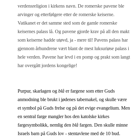
verdensreligion i kirkens navn. De romerske pavene ble
arvinger og etterfølgere etter de romerske keiserne.
Vatikanet er det samme sted som de gamle romerske
keisernes palass lå. Og pavene gjorde krav på all den makt
som keiserne hadde utøvd, ja - mere til! Pavens palass har
gjennom århundrene vært blant de mest luksuriøse palass i
hele verden. Pavene har levd i en pomp og prakt som langt
har overgått jordens kongelige!
Purpur, skarlagen og
blå
er fargene som etter Guds
anmodning ble brukt i jødenes tabernakel, og skulle være
et symbol på Guds frelse og på det evige evangelium. Men
en sentral farge mangler hos den katolske kirkes
fargesymbolikk, nemlig den
blå
fargen. Den skulle minne
Israels barn på Guds lov - stentavlene med de 10 bud.