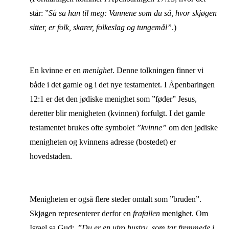
står: ”
Så sa han til meg: Vannene som du så, hvor skjøgen
sitter, er folk, skarer, folkeslag og tungemål”
.)
En kvinne er en
menighet
. Denne tolkningen finner vi
både i det gamle og i det nye testamentet. I Åpenbaringen
12:1 er det den jødiske menighet som ”føder” Jesus,
deretter blir menigheten (kvinnen) forfulgt. I det gamle
testamentet brukes ofte symbolet
”kvinne”
om den jødiske
menigheten og kvinnens adresse (bostedet) er
hovedstaden.
Menigheten er også flere steder omtalt som ”bruden”.
Skjøgen representerer derfor en
frafallen
menighet. Om
Israel sa Gud: ”
Du er en utro hustru, som tar fremmede i