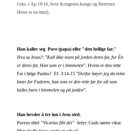
f.eks. i Åp.19:16, hvor Kongenes konge og Herrenes
Herre er en tittel).
Han kaller seg Pave (papa) eller "den hellige far."
Hva sa Jesus?: ”
Kall ikke noen på jorden deres far, for Èn
er deres far, Han som er i himmelen
”. Hvem er den rette
Far i følge Paulus? Ef. 3:14-15 ”
Derfor bøyer jeg da mine
knær for Faderen, han som er den rette far for alt som
kalles barn i himmelen og på jorden
”.
Han hevder å tre inn i Jesu sted.
Pavens tittel
”Vicarius filii dei”
betyr: Guds sønns vikar.
Men skulle Jesus sende en vikar?