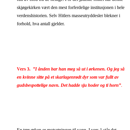
skjøgekirken vært den mest forferdelige institusjonen i hele
verdenshistorien. Selv Hitlers masseutryddesler blekner i
forhold, hva antall gjelder.
Vers 3.
”I ånden bar han meg så ut i ørkenen. Og jeg så
en kvinne sitte på et skarlagenrødt dyr som var fullt av
gudsbespottelige navn. Det hadde sju hoder og ti horn”
.
En tørr ørken er motsetningen til vann. I vers 1 står det