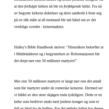
at den
forfulgte
kirken nå ble en
forfølgende
kirke. Fra nå
av begynte kirkens doktriner og dens samhold å feste seg
på en slik måte at all motstand ble tatt hånd om av det
verdslige sverdet - keisermakten.
Halley's Bible Handbook skriver: "Historikere bekrefter at
i Middelalderen og i begynnelsen av Reformasjonen ble
det drept mer enn 50 millioner martyrer!"
Mer enn 50 millioner martyrer er langt mer enn det antall
som ble martyrer under de romerske keiserne. Dermed ser
vi bildet av den store skjøgen enda tydeligere. Dette er en
kirke som bedriver utukt med jordens konger og som er
full av blod fra de hellige. For det jødiske folket har denne