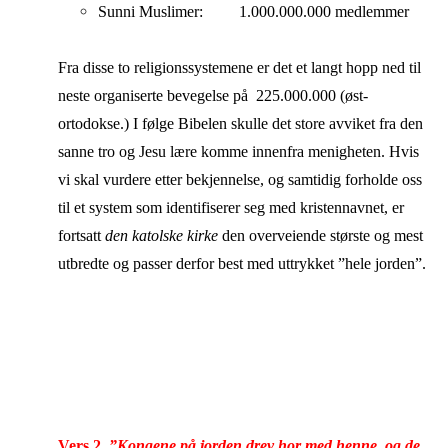
Sunni Muslimer: 1.000.000.000 medlemmer
Fra disse to religionssystemene er det et langt hopp ned til
neste organiserte bevegelse på 225.000.000 (øst-
ortodokse.) I følge Bibelen skulle det store avviket fra den
sanne tro og Jesu lære komme innenfra menigheten. Hvis
vi skal vurdere etter bekjennelse, og samtidig forholde oss
til et system som identifiserer seg med kristennavnet, er
fortsatt
den katolske kirke
den overveiende største og mest
utbredte og passer derfor best med uttrykket ”hele jorden”.
Vers 2.
”Kongene på jorden drev hor med henne, og de