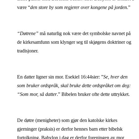
være “
den store by som regjerer over kongene på jorden.
”
“Døtrene”
må naturlig nok være det symbolske navnet på
de kirkesamfunn som klynger seg til skjøgens doktriner og
tradisjoner.
En datter ligner sin mor. Esekiel 16:44sier: ”
Se, hver den
som bruker ordspråk, skal bruke dette ordspråket om deg:
“Som mor, så datter
.” Bibelen bruker ofte dette uttrykket.
De døtre (menigheter) som gjør den katolske kirkes
gjerninger (praksis) er derfor hennes barn etter bibelsk
fortolkning. Babylon i dag er derfor foreningen av mor