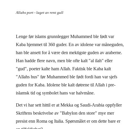
Allahs port - laget av rent gull
Lenge før islams grunnlegger Muhammed ble født var
Kaba hjemmet til 360 guder. En av idolene var måneguden,
han ble ansett for å være den mektigste guden av araberne.
Han hadde flere navn, men ble ofte kalt "al ilah" eller
"gud", poeter kalte ham Allah. Faktisk ble Kaba kalt
"Allahs hus" før Muhammed ble født fordi han var sjefs
guden for Kaba. Idolene ble kalt døtrene til Allah i pre-
islamsk tid og symbolet hans var halvmåne.
Det vi har sett hittil er at Mekka og Saudi-Arabia oppfyller
Skriftens beskrivelse av "Babylon den store" mye mer
presist enn Roma og Italia. Spørsmålet er om dette bare er