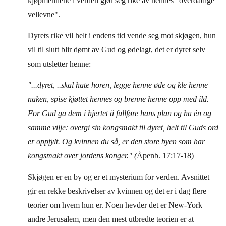
kjøpmennene i verden gjør seg rike av hennes "overdådige
vellevne".
Dyrets rike vil helt i endens tid vende seg mot skjøgen, hun
vil til slutt blir dømt av Gud og ødelagt, det er dyret selv
som utsletter henne:
"...dyret, ..skal hate horen, legge henne øde og kle henne
naken, spise kjøttet hennes og brenne henne opp med ild.
For Gud ga dem i hjertet å fullføre hans plan og ha én og
samme vilje: overgi sin kongsmakt til dyret, helt til Guds ord
er oppfylt. Og kvinnen du så, er den store byen som har
kongsmakt over jordens konger." (
Åpenb. 17:17-18)
Skjøgen er en by og er et mysterium for verden. Avsnittet
gir en rekke beskrivelser av kvinnen og det er i dag flere
teorier om hvem hun er. Noen hevder det er New-York
andre Jerusalem, men den mest utbredte teorien er at