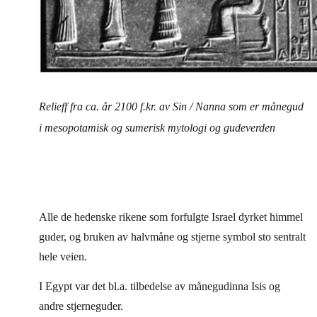
Relieff fra ca. år 2100 f.kr. av Sin / Nanna som er månegud
i mesopotamisk og sumerisk mytologi og gudeverden
Alle de hedenske rikene som forfulgte Israel dyrket himmel
guder, og bruken av halvmåne og stjerne symbol sto sentralt
hele veien.
I Egypt var det bl.a. tilbedelse av månegudinna Isis og
andre stjerneguder.