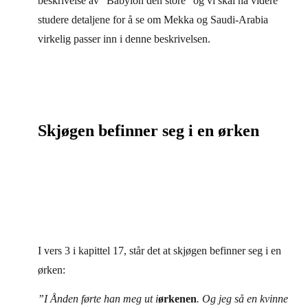
beskrivelse av ”Babylon den store” og vi skal nå videre
studere detaljene for å se om Mekka og Saudi-Arabia
virkelig passer inn i denne beskrivelsen.
Skjøgen
befinner seg i en ørken
I vers 3 i kapittel 17, står det at skjøgen befinner seg i en
ørken:
”I Ånden førte han meg ut i
ørkenen
. Og jeg så en kvinne