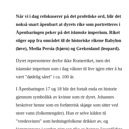
Når vi i dag refokuserer på det profetiske ord, blir det
nokså snart åpenbart at dyrets rike som portretteres i
Åpenbaringen peker på det
islamske
imperium. Riket
stiger opp fra området til de historiske rikene Babylon
(løve), Media Persia (bjørn) og Grekenland (leopard).
Dyret representerer derfor ikke Romerriket, men det
islamske imperium som i dag våkner til live igjen etter å ha
vært "dødelig såret" i ca. 100 år.
I Åpenbaringen 17 og 18 blir det fortalt enda en historie
gjennom symbolikk av kvinne som rir dyret. Johannes
beskriver henne som en forførerisk skjøge som sitter ved
store vann (folkemengder). Hun er selve kilden til
"vredesvinen" som hedningefolkene drikker av, og