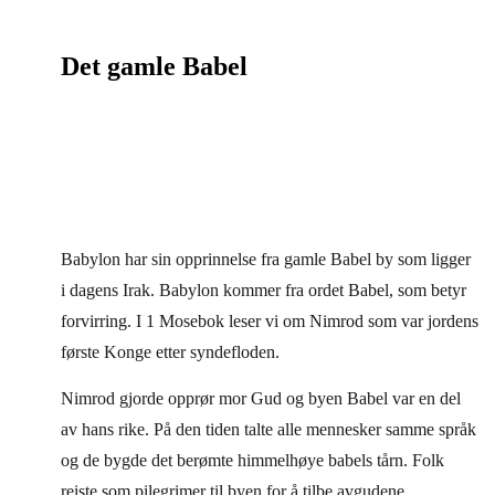
Det gamle Babel
Babylon har sin opprinnelse fra gamle Babel by som ligger
i dagens Irak. Babylon kommer fra ordet Babel, som betyr
forvirring. I 1 Mosebok leser vi om Nimrod som var jordens
første Konge etter syndefloden.
Nimrod gjorde opprør mor Gud og byen Babel var en del
av hans rike. På den tiden talte alle mennesker samme språk
og de bygde det berømte himmelhøye babels tårn. Folk
reiste som pilegrimer til byen for å tilbe avgudene.