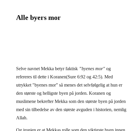
Alle byers mor
Selve navnet Mekka betyr faktisk
”byenes mor"
og
refereres til dette i Koranen(Sure 6:92 og 42:5). Med
utrykket "byenes mor” så menes det selvfølgelig at hun er
den største og helligste byen på jorden. Koranen og
muslimene bekrefter Mekka som den største byen på jorden
med sin tilbedelse av den største avguden i historien, nemlig
Allah.
Og ironien er at Mekkas rolle som den viktigste byen innen