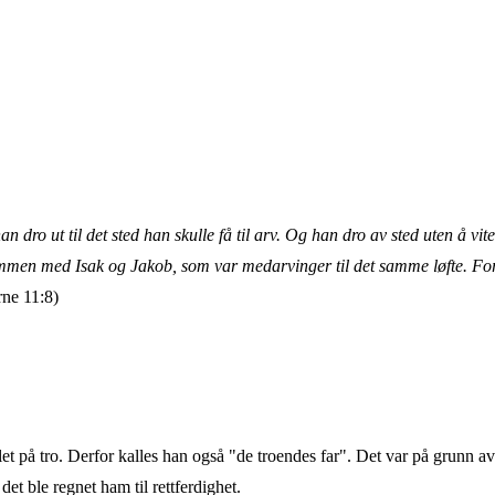
 dro ut til det sted han skulle få til arv. Og han dro av sted uten å vit
ammen med Isak og Jakob, som var medarvinger til det samme løfte. For
ne 11:8)
t på tro. Derfor kalles han også "de troendes far". Det var på grunn a
et ble regnet ham til rettferdighet.