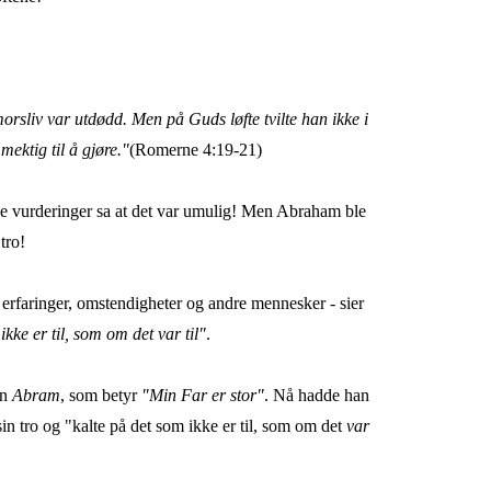
morsliv var utdødd. Men på Guds løfte tvilte han ikke i
mektig til å gjøre."
(Romerne 4:19-21)
ge vurderinger sa at det var umulig! Men Abraham ble
tro!
 erfaringer, omstendigheter og andre mennesker - sier
ikke er til, som om det var til"
.
an
Abram
, som betyr
"Min Far er stor"
. Nå hadde han
in tro og "kalte på det som ikke er til, som om det
var