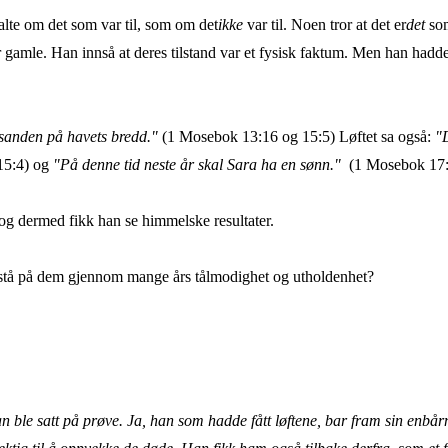
talte om det som var til, som om det
ikke
var til. Noen tror at det er
det
som
r gamle. Han innså at deres tilstand var et fysisk faktum. Men han hadd
 sanden på havets bredd."
(1 Mosebok 13:16 og 15:5) Løftet sa også:
"
15:4) og
"På denne tid neste år skal Sara ha en sønn."
(1 Mosebok 17
 og dermed fikk han se himmelske resultater.
 stå på dem gjennom mange års tålmodighet og utholdenhet?
ble satt på prøve. Ja, han som hadde fått løftene, bar fram sin enbårne 