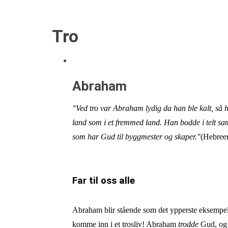
Tro
Abraham
"Ved tro var Abraham lydig da han ble kalt, så han
land som i et fremmed land. Han bodde i telt s
som har Gud til byggmester og skaper."
(Hebreer
Far til oss alle
Abraham blir stående som det ypperste eksempele
komme inn i et trosliv! Abraham
trodde
Gud, og d