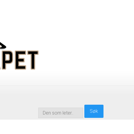
søk
Søk
…