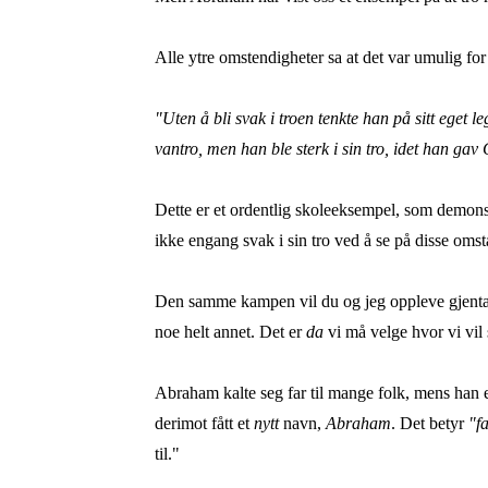
Alle ytre omstendigheter sa at det var umulig fo
"Uten å bli svak i troen tenkte han på sitt eget 
vantro, men han ble sterk i sin tro, idet han gav
Dette er et ordentlig skoleeksempel, som demons
ikke engang svak i sin tro ved å se på disse omst
Den samme kampen vil du og jeg oppleve gjentatte
noe helt annet. Det er
da
vi må velge hvor vi vil 
Abraham kalte seg far til mange folk, mens han e
derimot fått et
nytt
navn,
Abraham
. Det betyr
"f
til."