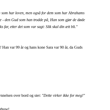
for dem som har loven, men også for dem som har Abrahams
s øyne - den Gud som han trodde på, Han som gjør de døde
far, etter det som var sagt: Slik skal din ætt bli."
!
Han var 99 år og hans kone Sara var 90 år, da Guds
ynnelsen over bord og sier:
"Dette virker ikke for meg!"
ftene!