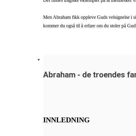
Det finnes tragiske eksempler på at mennesker var
Men Abraham fikk oppleve Guds velsignelse i sit
kommer du også til å erfare om du stoler på Gud
Abraham - de troendes fa
INNLEDNING