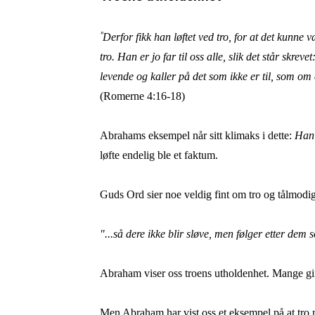
"
Derfor fikk han løftet ved tro, for at det kunne
tro. Han er jo far til oss alle, slik det står sk
levende og kaller på det som ikke er til, som om d
(Romerne 4:16-18)
Abrahams eksempel når sitt klimaks i dette:
Han 
løfte endelig ble et faktum.
Guds Ord sier noe veldig fint om tro og tålmodig
"...så dere ikke blir sløve, men følger etter dem
Abraham viser oss troens utholdenhet. Mange gir 
Men Abraham har vist oss et eksempel på at tr