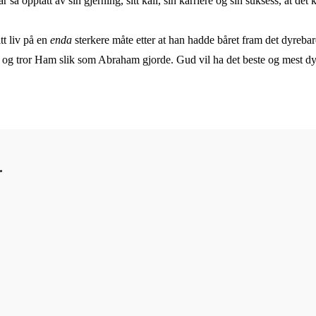
 så opptatt av sin gjerning, sitt kall, sin karriere og sin suksess, at 
t liv på en
enda
sterkere måte etter at han hadde båret fram det dyrebare
 og tror Ham slik som Abraham gjorde. Gud vil ha det beste og mest dyr
r