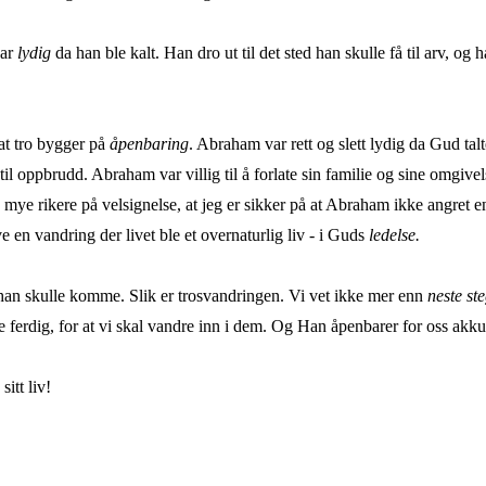
var
lydig
da han ble kalt. Han dro ut til det sted han skulle få til arv, o
 at tro bygger på
åpenbaring
. Abraham var rett og slett lydig da Gud talt
til oppbrudd. Abraham var villig til å forlate sin familie og sine omgiv
mye rikere på velsignelse, at jeg er sikker på at Abraham ikke angret e
en vandring der livet ble et overnaturlig liv - i Guds
ledelse.
han skulle komme. Slik er trosvandringen. Vi vet ikke mer enn
neste st
 ferdig, for at vi skal vandre inn i dem. Og Han åpenbarer for oss akkura
sitt liv!