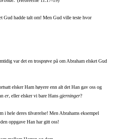
orbilde."
(Hebreerne 11:17-19)
det Gud hadde talt om! Men Gud ville teste hvor
Samtidig var det en trosprøve på om Abraham elsket Gud
i fortsatt elsker Ham høyere enn alt det Han gav oss og
Han
er
, eller elsker vi bare Hans
gjerninger
?
trum i hele deres tilværelse! Men Abrahams eksempel
den oppgave Han har gitt oss!