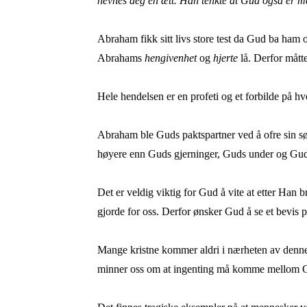
nevnes deg en ætt. Han tenkte at Gud også er mek
Abraham fikk sitt livs store test da Gud ba ham o
Abrahams
hengivenhet
og
hjerte
lå. Derfor måtte
Hele hendelsen er en profeti og et forbilde på h
Abraham ble Guds paktspartner ved å ofre sin sø
høyere enn Guds gjerninger, Guds under og Guds 
Det er veldig viktig for Gud å vite at etter Han b
gjorde for oss. Derfor ønsker Gud å se et bevis p
Mange kristne kommer aldri i nærheten av denne t
minner oss om at ingenting må komme mellom Gud