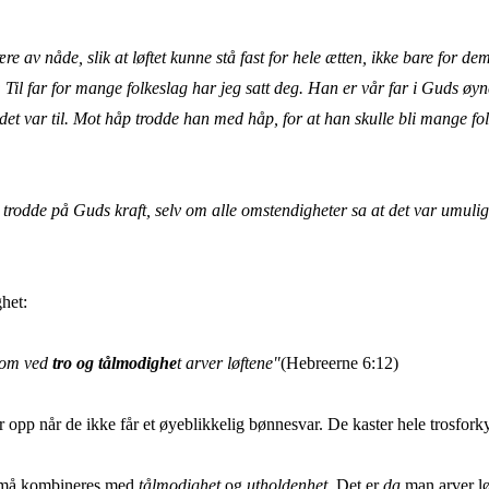
 være av nåde, slik at løftet kunne stå fast for hele ætten, ikke bare 
revet: Til far for mange folkeslag har jeg satt deg. Han er vår far i Gud
et var til. Mot håp trodde han med håp, for at han skulle bli mange folks 
trodde på Guds kraft, selv om alle omstendigheter sa at det var umulig
het:
 som ved
tro og tålmodighe
t arver løftene"
(Hebreerne 6:12)
opp når de ikke får et øyeblikkelig bønnesvar. De kaster hele trosfork
o må kombineres med
tålmodighet
og
utholdenhet
. Det er
da
man arver lø