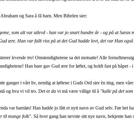
r Abraham og Sara å få barn. Men Bibelen sier:
legeme, som alt var utlevd - han var jo snart hundre år - og på at Saras 
 Gud ære. Han var fullt viss på at det Gud hadde lovt, det var Han også 
trerer
levende tro
! Omstendighetene sa det motsatte! Alle fornuftmessi
andighetene! Han bare gav Gud ære for løftet, og holdt fast på håpet - i 
 ganger i vårt liv, nemlig at løftene i Guds Ord sier èn ting, men våre
stå og hva vi vil tro. Det er
da
vi må være villige til å
"kalle på det som 
nda var barnløs! Han hadde jo fått et nytt navn av Gud selv. Før het h
ar til mange folk"
. Så hver gang han nevnte sitt nye navn, bekjente han s