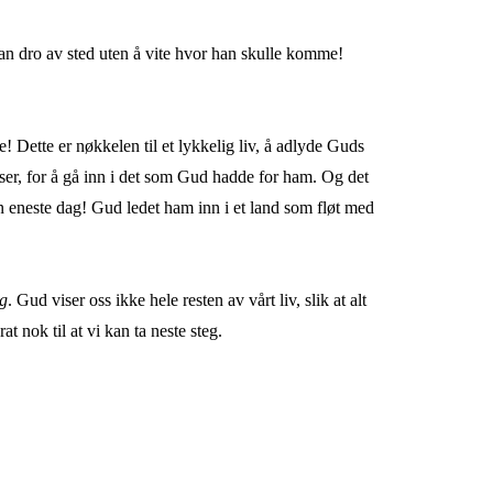
g han dro av sted uten å vite hvor han skulle komme!
e! Dette er nøkkelen til et lykkelig liv, å adlyde Guds
elser, for å gå inn i det som Gud hadde for ham. Og det
n eneste dag! Gud ledet ham inn i et land som fløt med
eg
. Gud viser oss ikke hele resten av vårt liv, slik at alt
t nok til at vi kan ta neste steg.