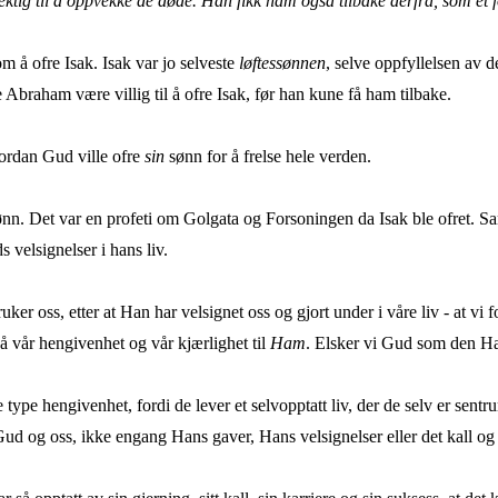
tig til å oppvekke de døde. Han fikk ham også tilbake derfra, som et f
m å ofre Isak. Isak var jo selveste
løftessønnen
, selve oppfyllelsen av 
 Abraham være villig til å ofre Isak, før han kune få ham tilbake.
vordan Gud ville ofre
sin
sønn for å frelse hele verden.
nn. Det var en profeti om Golgata og Forsoningen da Isak ble ofret. 
velsignelser i hans liv.
ruker oss, etter at Han har velsignet oss og gjort under i våre liv - at v
å vår hengivenhet og vår kjærlighet til
Ham
. Elsker vi Gud som den 
ype hengivenhet, fordi de lever et selvopptatt liv, der de selv er sen
 og oss, ikke engang Hans gaver, Hans velsignelser eller det kall og 