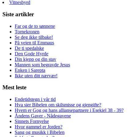
Vitnesbyrd
Siste artikler
Far og de to sønnene
Tornekronen
Se deg ikke tilbake!
På veien til Emmaus
De ti spedalske
Den Gode Hyrde
Din kjepp og din stav
Mannen som begravde Jesus
Enken i Sarepta
Ikke uten ditt nærvær!
Mest leste
Endetidstegn i vår tid
Hva sier Bibelen om skilsmisse og gjengifte?
Hvem er Gog og hans alliansepartnere i Esekiel 38 - 39?
Åndens Gaver - Nådegavene
Sinnets Fornyelse
Hvor gammel er Jorden?
Sang og musikk i Bibelen