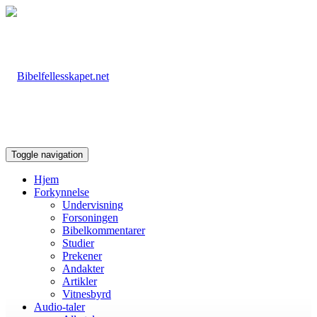
Toggle navigation
Hjem
Forkynnelse
Undervisning
Forsoningen
Bibelkommentarer
Studier
Prekener
Andakter
Artikler
Vitnesbyrd
Audio-taler