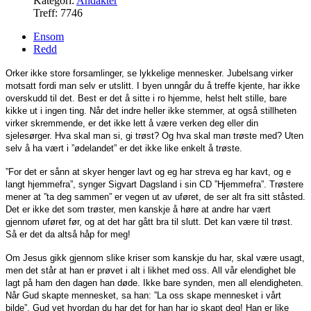
Kategori:
Andakter
Treff: 7746
Ensom
Redd
Orker ikke store forsamlinger, se lykkelige mennesker. Jubelsang virker
motsatt fordi man selv er utslitt. I byen unngår du å treffe kjente, har ikke
overskudd til det. Best er det å sitte i ro hjemme, helst helt stille, bare
kikke ut i ingen ting. Når det indre heller ikke stemmer, at også stillheten
virker skremmende, er det ikke lett å være verken deg eller din
sjelesørger. Hva skal man si, gi trøst? Og hva skal man trøste med? Uten
selv å ha vært i ”ødelandet” er det ikke like enkelt å trøste.
”For det er sånn at skyer henger lavt og eg har streva eg har kavt, og e
langt hjemmefra”, synger Sigvart Dagsland i sin CD ”Hjemmefra”. Trøstere
mener at ”ta deg sammen” er vegen ut av uføret, de ser alt fra sitt ståsted.
Det er ikke det som trøster, men kanskje å høre at andre har vært
gjennom uføret før, og at det har gått bra til slutt. Det kan være til trøst.
Så er det da altså håp for meg!
Om Jesus gikk gjennom slike kriser som kanskje du har, skal være usagt,
men det står at han er prøvet i alt i likhet med oss. All vår elendighet ble
lagt på ham den dagen han døde. Ikke bare synden, men all elendigheten.
Når Gud skapte mennesket, sa han: ”La oss skape mennesket i vårt
bilde”. Gud vet hvordan du har det for han har jo skapt deg! Han er like