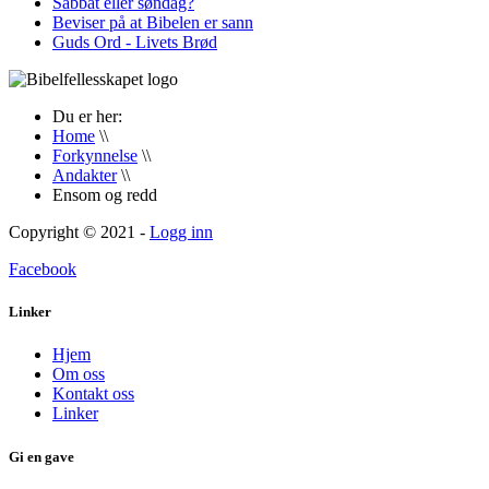
Sabbat eller søndag?
Beviser på at Bibelen er sann
Guds Ord - Livets Brød
Du er her:
Home
\\
Forkynnelse
\\
Andakter
\\
Ensom og redd
Copyright © 2021 -
Logg inn
Facebook
Linker
Hjem
Om oss
Kontakt oss
Linker
Gi en gave