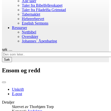
Alle taler
Taler fra Bibelfellesskapet
Taler fra Filadelfia Grimstad
Tabernaklet
Hebreerbrevet
English Sermons
Ressurser
Nettbibel
Oversikter
Johannes´ Åpenbaring
søk …
Søk
Ensom og redd
Utskrift
E-post
Detaljer
Skrevet av
Thorbjørn Torp