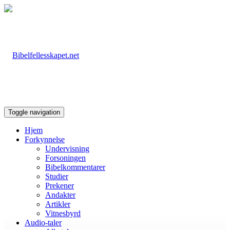
Toggle navigation
Hjem
Forkynnelse
Undervisning
Forsoningen
Bibelkommentarer
Studier
Prekener
Andakter
Artikler
Vitnesbyrd
Audio-taler