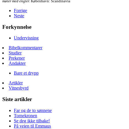
møter med engler.
København: Scandinavia
Forrige
Neste
Forkynnelse
Undervisning
Bibelkommentarer
Studier
Prekener
Andakter
Bare et drypp
Artikler
Vitnesbyrd
Siste artikler
Far og de to sønnene
Tornekronen
Se deg ikke tilbake!
På veien til Emmaus