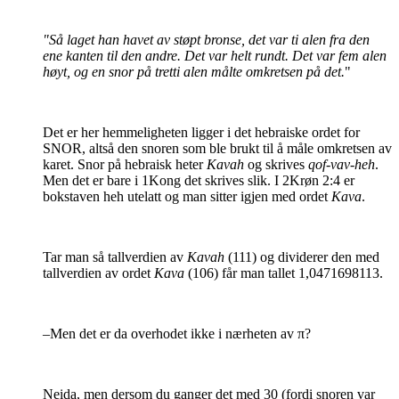
"Så laget han havet av støpt bronse, det var ti alen fra den
ene kanten til den andre. Det var helt rundt. Det var fem alen
høyt, og en snor på tretti alen målte omkretsen på det.
"
Det er her hemmeligheten ligger i det hebraiske ordet for
SNOR, altså den snoren som ble brukt til å måle omkretsen av
karet. Snor på hebraisk heter
Kavah
og skrives
qof-vav-heh
.
Men det er bare i 1Kong det skrives slik. I 2Krøn 2:4 er
bokstaven heh utelatt og man sitter igjen med ordet
Kava
.
Tar man så tallverdien av
Kavah
(111) og dividerer den med
tallverdien av ordet
Kava
(106) får man tallet 1,0471698113.
–Men det er da overhodet ikke i nærheten av π?
Neida, men dersom du ganger det med 30 (fordi snoren var