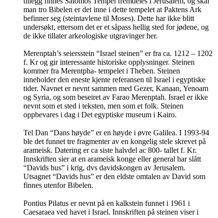
tillegg finnes Salomos Tempel fremdeles i Jerusalem, og skal
man tro Bibelen er det inne i dette tempelet at Paktens Ark
befinner seg (steintavlene til Moses). Dette har ikke blitt
undersøkt, ettersom det er et såpass hellig sted for jødene, og
de ikke tillater arkeologiske utgravinger her.
Merenptah’s seiersstein “Israel steinen” er fra ca. 1212 – 1202
f. Kr og gir interessante historiske opplysninger. Steinen
kommer fra Merentpha- tempelet i Theben. Steinen
inneholder den eneste kjente referansen til Israel i egyptiske
tider. Navnet er nevnt sammen med Gezer, Kanaan, Yenoam
og Syria, og som beseiret av Farao Merenptah. Israel er ikke
nevnt som et sted i teksten, men som et folk. Steinen
oppbevares i dag i Det egyptiske museum i Kairo.
Tel Dan “Dans høyde” er en høyde i øvre Galilea. I 1993-94
ble det funnet tre fragmenter av en kongelig stele skrevet på
arameisk. Datering er ca siste halvdel ac 800- tallet f. Kr.
Innskriften sier at en arameisk konge eller general har slått
“Davids hus” i krig, dvs davidskongen av Jerusalem.
Utsagnet “Davids hus” er den eldste omtalen av David som
finnes utenfor Bibelen.
Pontius Pilatus er nevnt på en kalkstein funnet i 1961 i
Caesaraea ved havet i Israel. Innskriften på steinen viser i