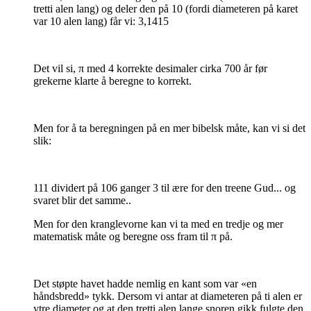
tretti alen lang) og deler den på 10 (fordi diameteren på karet
var 10 alen lang) får vi: 3,1415
Det vil si, π med 4 korrekte desimaler cirka 700 år før
grekerne klarte å beregne to korrekt.
Men for å ta beregningen på en mer bibelsk måte, kan vi si det
slik:
111 dividert på 106 ganger 3 til ære for den treene Gud... og
svaret blir det samme..
Men for den kranglevorne kan vi ta med en tredje og mer
matematisk måte og beregne oss fram til π på.
Det støpte havet hadde nemlig en kant som var «en
håndsbredd» tykk. Dersom vi antar at diameteren på ti alen er
ytre diameter og at den tretti alen lange snoren gikk fulgte den