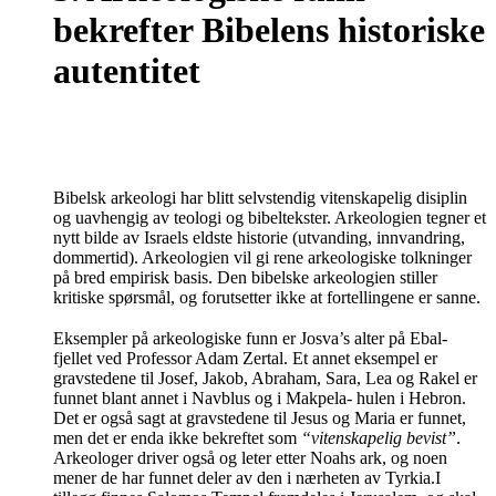
bekrefter Bibelens historiske
autentitet
Bibelsk arkeologi har blitt selvstendig vitenskapelig disiplin
og uavhengig av teologi og bibeltekster. Arkeologien tegner et
nytt bilde av Israels eldste historie (utvanding, innvandring,
dommertid). Arkeologien vil gi rene arkeologiske tolkninger
på bred empirisk basis. Den bibelske arkeologien stiller
kritiske spørsmål, og forutsetter ikke at fortellingene er sanne.
Eksempler på arkeologiske funn er Josva’s alter på Ebal-
fjellet ved Professor Adam Zertal. Et annet eksempel er
gravstedene til Josef, Jakob, Abraham, Sara, Lea og Rakel er
funnet blant annet i Navblus og i Makpela- hulen i Hebron.
Det er også sagt at gravstedene til Jesus og Maria er funnet,
men det er enda ikke bekreftet som
“vitenskapelig bevist”
.
Arkeologer driver også og leter etter Noahs ark, og noen
mener de har funnet deler av den i nærheten av Tyrkia.I