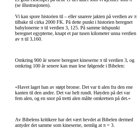
(se illustrasjonen).
Vi kan spore historien til – eller snarere jakten på verdien av π
ti
lbake til cirka 2000 FK. På dette punkt i historien beregnet
babylonerne π til verdien 3, 125. På samme tidspunkt
beregnet egypterne, knapt et par tusen kilometer unna verdien
av π til 3,160.
Omkring 900 år senere beregnet kineserne π til verdien 3, og
omkring 100 år senere kan man lese følgende i Bibelen:
«Havet laget han av støpt bronse. Det var ti alen fra den ene
kanten til den andre. Det var helt rundt. Høyden på det var
fem alen, og en snor på tretti alen målte omkretsen på det.»
Av Bibelens kritikere har det vært hevdet at Bibelen dermed
antyder det samme som kineserne, nemlig at π = 3.