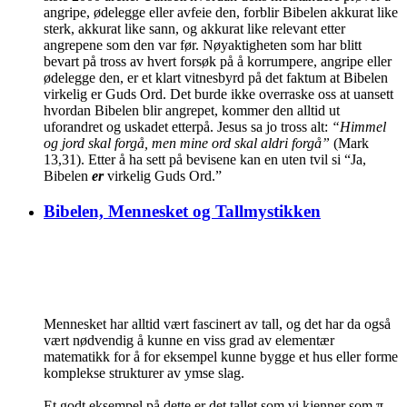
angripe, ødelegge eller avfeie den, forblir Bibelen akkurat like
sterk, akkurat like sann, og akkurat like relevant etter
angrepene som den var før. Nøyaktigheten som har blitt
bevart på tross av hvert forsøk på å korrumpere, angripe eller
ødelegge den, er et klart vitnesbyrd på det faktum at Bibelen
virkelig er Guds Ord. Det burde ikke overraske oss at uansett
hvordan Bibelen blir angrepet, kommer den alltid ut
uforandret og uskadet etterpå. Jesus sa jo tross alt:
“Himmel
og jord skal forgå, men mine ord skal aldri forgå”
(Mark
13,31). Etter å ha sett på bevisene kan en uten tvil si “Ja,
Bibelen
er
virkelig Guds Ord.”
Bibelen, Mennesket og Tallmystikken
Mennesket har alltid vært fascinert av tall, og det har da også
vært nødvendig å kunne en viss grad av elementær
matematikk for å for eksempel kunne bygge et hus eller forme
komplekse strukturer av ymse slag.
Et godt eksempel på dette er det tallet som vi kjenner som π