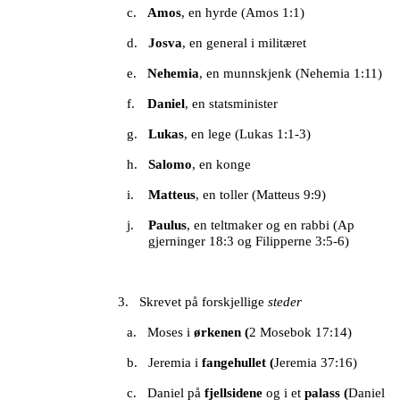
c.
Amos
, en hyrde (Amos 1:1)
d.
Josva
, en general i militæret
e.
Nehemia
, en munnskjenk (Nehemia 1:11)
f.
Daniel
, en statsminister
g.
Lukas
, en lege (Lukas 1:1-3)
h.
Salomo
, en konge
i.
Matteus
, en toller (Matteus 9:9)
j.
Paulus
, en teltmaker og en rabbi (Ap
gjerninger 18:3 og Filipperne 3:5-6)
3.
Skrevet på forskjellige
steder
a.
Moses i
ørkenen (
2 Mosebok 17:14)
b.
Jeremia i
fangehullet (
Jeremia 37:16)
c.
Daniel på
fjellsidene
og i et
palass (
Daniel