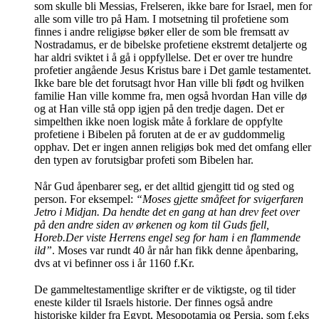
som skulle bli Messias, Frelseren, ikke bare for Israel, men for
alle som ville tro på Ham. I motsetning til profetiene som
finnes i andre religiøse bøker eller de som ble fremsatt av
Nostradamus, er de bibelske profetiene ekstremt detaljerte og
har aldri sviktet i å gå i oppfyllelse. Det er over tre hundre
profetier angående Jesus Kristus bare i Det gamle testamentet.
Ikke bare ble det forutsagt hvor Han ville bli født og hvilken
familie Han ville komme fra, men også hvordan Han ville dø
og at Han ville stå opp igjen på den tredje dagen. Det er
simpelthen ikke noen logisk måte å forklare de oppfylte
profetiene i Bibelen på foruten at de er av guddommelig
opphav. Det er ingen annen religiøs bok med det omfang eller
den typen av forutsigbar profeti som Bibelen har.
Når Gud åpenbarer seg, er det alltid gjengitt tid og sted og
person. For eksempel:
“Moses gjette småfeet for svigerfaren
Jetro i Midjan. Da hendte det en gang at han drev feet over
på den andre siden av ørkenen og kom til Guds fjell,
Horeb.Der viste Herrens engel seg for ham i en flammende
ild”
. Moses var rundt 40 år når han fikk denne åpenbaring,
dvs at vi befinner oss i år 1160 f.Kr.
De gammeltestamentlige skrifter er de viktigste, og til tider
eneste kilder til Israels historie. Der finnes også andre
historiske kilder fra Egypt, Mesopotamia og Persia, som f.eks