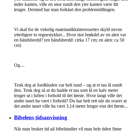
indre kanten, ville en snor rundt den ytre kanten være litt
lengre. Dermed har man forklart den problemstillingen.
Vi skal for de virkelig matematikkinteressertes skyld nevne
ytterligere to regnestykker... Hvor stor brøkdel av en alen var
en håndsbredd? (en håndsbredd: cirka 17 cm; en alen: ca 50
cm)
Og....
Tenk deg at Jordkloden var helt rund – og at et tau lå rundt
den. Tenk deg så at du hadde et tau som lå en halv meter
lenger ut i luften i forhold til det første. Hvor langt ville det
andre tauet ha vært i forhold? Du har helt rett når du svarer at
det andre tauet ville ha vært 3,14 meter lengre enn det første...
Bibelens tidsanvisning
Når man bruker tid på bibelstudier vil man hele tiden finne