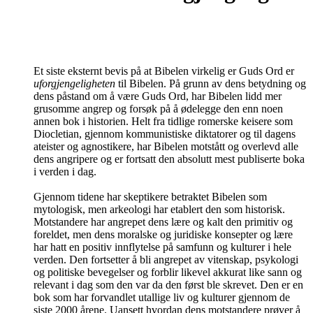
Et siste eksternt bevis på at Bibelen virkelig er Guds Ord er
uforgjengeligheten
til Bibelen. På grunn av dens betydning og
dens påstand om å være Guds Ord, har Bibelen lidd mer
grusomme angrep og forsøk på å ødelegge den enn noen
annen bok i historien. Helt fra tidlige romerske keisere som
Diocletian, gjennom kommunistiske diktatorer og til dagens
ateister og agnostikere, har Bibelen motstått og overlevd alle
dens angripere og er fortsatt den absolutt mest publiserte boka
i verden i dag.
Gjennom tidene har skeptikere betraktet Bibelen som
mytologisk, men arkeologi har etablert den som historisk.
Motstandere har angrepet dens lære og kalt den primitiv og
foreldet, men dens moralske og juridiske konsepter og lære
har hatt en positiv innflytelse på samfunn og kulturer i hele
verden. Den fortsetter å bli angrepet av vitenskap, psykologi
og politiske bevegelser og forblir likevel akkurat like sann og
relevant i dag som den var da den først ble skrevet. Den er en
bok som har forvandlet utallige liv og kulturer gjennom de
siste 2000 årene. Uansett hvordan dens motstandere prøver å