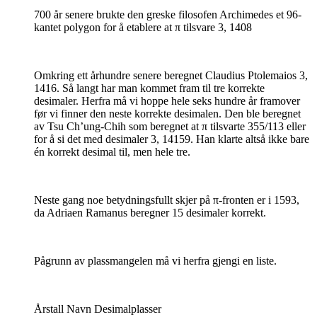
700 år senere brukte den greske filosofen Archimedes et 96-
kantet polygon for å etablere at π tilsvare 3, 1408
Omkring ett århundre senere beregnet Claudius Ptolemaios 3,
1416. Så langt har man kommet fram til tre korrekte
desimaler. Herfra må vi hoppe hele seks hundre år framover
før vi finner den neste korrekte desimalen. Den ble beregnet
av Tsu Ch’ung-Chih som beregnet at π tilsvarte 355/113 eller
for å si det med desimaler 3, 14159. Han klarte altså ikke bare
én korrekt desimal til, men hele tre.
Neste gang noe betydningsfullt skjer på π-fronten er i 1593,
da Adriaen Ramanus beregner 15 desimaler korrekt.
Pågrunn av plassmangelen må vi herfra gjengi en liste.
Årstall Navn Desimalplasser