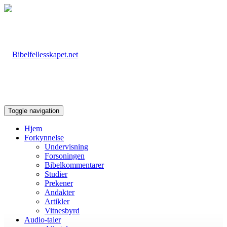
Toggle navigation
Hjem
Forkynnelse
Undervisning
Forsoningen
Bibelkommentarer
Studier
Prekener
Andakter
Artikler
Vitnesbyrd
Audio-taler