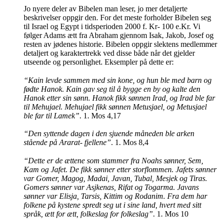
Jo nyere deler av Bibelen man leser, jo mer detaljerte
beskrivelser oppgir den. For det meste forholder Bibelen seg
til Israel og Egypt i tidsperioden 2000 f. Kr- 100 e.Kr. Vi
følger Adams ætt fra Abraham gjennom Isak, Jakob, Josef og
resten av jødenes historie. Bibelen oppgir slektens medlemmer
detaljert og karaktertrekk ved disse både når det gjelder
utseende og personlighet. Eksempler på dette er:
“Kain levde sammen med sin kone, og hun ble med barn og
fødte Hanok. Kain gav seg til å bygge en by og kalte den
Hanok etter sin sønn. Hanok fikk sønnen Irad, og Irad ble far
til Mehujael. Mehujael fikk sønnen Metusjael, og Metusjael
ble far til Lamek”
. 1. Mos 4,17
“Den syttende dagen i den sjuende måneden ble arken
stående på Ararat- fjellene”
. 1. Mos 8,4
“Dette er de ættene som stammer fra Noahs sønner, Sem,
Kam og Jafet. De fikk sønner etter storflommen. Jafets sønner
var Gomer, Magog, Madai, Javan, Tubal, Mesjek og Tiras.
Gomers sønner var Asjkenas, Rifat og Togarma. Javans
sønner var Elisja, Tarsis, Kittim og Rodanim. Fra dem har
folkene på kystene spredt seg ut i sine land, hvert med sitt
språk, ætt for ætt, folkeslag for folkeslag”
. 1. Mos 10