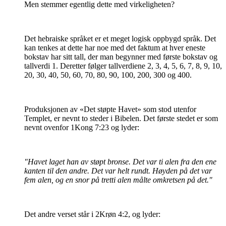
Men stemmer egentlig dette med virkeligheten?
Det hebraiske språket er et meget logisk oppbygd språk. Det
kan tenkes at dette har noe med det faktum at hver eneste
bokstav har sitt tall, der man begynner med første bokstav og
tallverdi 1. Deretter følger tallverdiene 2, 3, 4, 5, 6, 7, 8, 9, 10,
20, 30, 40, 50, 60, 70, 80, 90, 100, 200, 300 og 400.
Produksjonen av «Det støpte Havet» som stod utenfor
Templet, er nevnt to steder i Bibelen. Det første stedet er som
nevnt ovenfor 1Kong 7:23 og lyder:
"Havet laget han av støpt bronse. Det var ti alen fra den ene
kanten til den andre. Det var helt rundt. Høyden på det var
fem alen, og en snor på tretti alen målte omkretsen på det."
Det andre verset står i 2Krøn 4:2, og lyder: