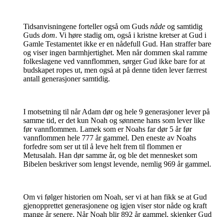
Tidsanvisningene forteller også om Guds
nåde
og samtidig
Guds
dom
. Vi høre stadig om, også i kristne kretser at Gud i
Gamle Testamentet ikke er en nådefull Gud. Han straffer bare
og viser ingen barmhjertighet. Men når dommen skal ramme
folkeslagene ved vannflommen, sørger Gud ikke bare for at
budskapet ropes ut, men også at på denne tiden lever færrest
antall generasjoner samtidig.
I motsetning til når Adam dør og hele 9 generasjoner lever på
samme tid, er det kun Noah og sønnene hans som lever like
før vannflommen. Lamek som er Noahs far dør 5 år før
vannflommen hele 777 år gammel. Den eneste av Noahs
forfedre som ser ut til å leve helt frem til flommen er
Metusalah. Han dør samme år, og ble det mennesket som
Bibelen beskriver som lengst levende, nemlig 969 år gammel.
Om vi følger historien om Noah, ser vi at han fikk se at Gud
gjenopprettet generasjonene og igjen viser stor nåde og kraft
mange år senere. Når Noah blir 892 år gammel, skjenker Gud