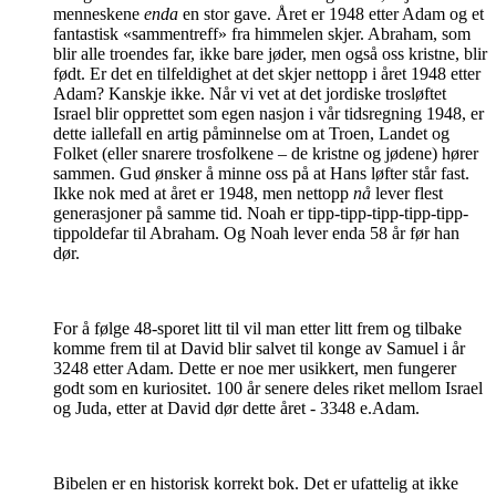
menneskene
enda
en stor gave. Året er 1948 etter Adam og et
fantastisk «sammentreff» fra himmelen skjer. Abraham, som
blir alle troendes far, ikke bare jøder, men også oss kristne, blir
født. Er det en tilfeldighet at det skjer nettopp i året 1948 etter
Adam? Kanskje ikke. Når vi vet at det jordiske trosløftet
Israel blir opprettet som egen nasjon i vår tidsregning 1948, er
dette iallefall en artig påminnelse om at Troen, Landet og
Folket (eller snarere trosfolkene – de kristne og jødene) hører
sammen. Gud ønsker å minne oss på at Hans løfter står fast.
Ikke nok med at året er 1948, men nettopp
nå
lever flest
generasjoner på samme tid. Noah er tipp-tipp-tipp-tipp-tipp-
tippoldefar til Abraham. Og Noah lever enda 58 år før han
dør.
For å følge 48-sporet litt til vil man etter litt frem og tilbake
komme frem til at David blir salvet til konge av Samuel i år
3248 etter Adam. Dette er noe mer usikkert, men fungerer
godt som en kuriositet. 100 år senere deles riket mellom Israel
og Juda, etter at David dør dette året - 3348 e.Adam.
Bibelen er en historisk korrekt bok. Det er ufattelig at ikke