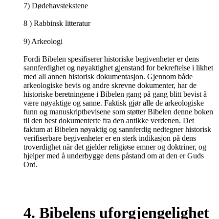
7) Dødehavstekstene
8 ) Rabbinsk litteratur
9) Arkeologi
Fordi Bibelen spesifiserer historiske begivenheter er dens
sannferdighet og nøyaktighet gjenstand for bekreftelse i likhet
med all annen historisk dokumentasjon. Gjennom både
arkeologiske bevis og andre skrevne dokumenter, har de
historiske beretningene i Bibelen gang på gang blitt bevist å
være nøyaktige og sanne. Faktisk gjør alle de arkeologiske
funn og manuskriptbevisene som støtter Bibelen denne boken
til den best dokumenterte fra den antikke verdenen. Det
faktum at Bibelen nøyaktig og sannferdig nedtegner historisk
verifiserbare begivenheter er en sterk indikasjon på dens
troverdighet når det gjelder religiøse emner og doktriner, og
hjelper med å underbygge dens påstand om at den er Guds
Ord.
4. Bibelens uforgjengelighet