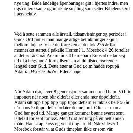
nye ting. Både åndelige åpenbaringer gitt i hjertes indre, men
også interessante og intrikate småting som setter Bibelens Ord
i perspektiv.
Ved å sette sammen alle årstall, tidsanvisninger og perioder i
Guds Ord finner man mange artige betraktninger skjult
mellom linjene. Viste du forresten at det tok 235 år før
mennesket startet å påkalle Herren? 1. Mosebok 4:26 forteller
at det er først når Adam får sitt barnebarn Enos at de tar seg
tid til å begynne å formalisere sin alltid tilstedeværende
lengsel etter Gud. Dette etter at Gud t.o.m hadde ropt på
Adam:
«Hvor er du?»
i Edens hage.
Når Adam dør, lever 8 generasjoner sammen med ham. Vi blir
imponert når noen blir oldefar eller enda mer tippoldefar.
Adam sitt tipp-tipp-tipp-tipp-tippoldebarn er faktisk hele 56 år
når hans 5xtippoldefar forlater denne jord. Ofte ser man at
Gud har god tid. Mange ganger kommer bønne svaret sent,
iallefall for sent for
oss
. Men Gud ser ting på en helt annen
måte. Han skapte oss og vet at ting tar tid. Når vi leser 1.
Mosebok forstår vi at Guds timeplan ikke er som vår.