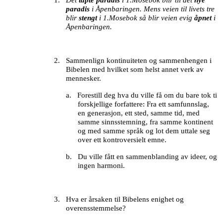
1.
Det
tapte paradis
i 1.Mosebok blir til det
nye
paradis
i Åpenbaringen.
Mens veien til livets tre
blir
stengt
i 1.Mosebok så blir veien evig
åpnet
i
Åpenbaringen.
2.
Sammenlign kontinuiteten og sammenhengen i
Bibelen med
hvilket som helst annet verk av
mennesker.
a.
Forestill deg hva du ville få om du bare tok ti
forskjellige forfattere:
Fra ett samfunnslag,
en generasjon, ett sted, samme tid, med
samme sinnsstemning,
fra samme kontinent
og med samme språk og lot dem uttale seg
over ett kontroversielt emne.
b.
Du ville fått en sammenblanding av ideer, og
ingen harmoni.
3.
Hva er årsaken til Bibelens enighet og
overensstemmelse?