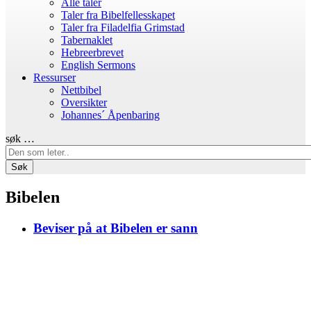
Alle taler
Taler fra Bibelfellesskapet
Taler fra Filadelfia Grimstad
Tabernaklet
Hebreerbrevet
English Sermons
Ressurser
Nettbibel
Oversikter
Johannes´ Åpenbaring
søk …
Søk
Bibelen
Beviser på at Bibelen er sann