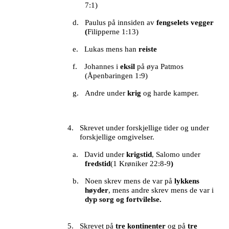
7:1)
d.
Paulus på innsiden av
fengselets vegger
(
Filipperne 1:13)
e.
Lukas mens han
reiste
f.
Johannes i
eksil
på øya Patmos
(Åpenbaringen 1:9)
g.
Andre under
krig
og harde kamper.
4.
Skrevet under forskjellige tider og under
forskjellige omgivelser.
a.
David under
krigstid
, Salomo under
fredstid
(1 Krøniker 22:8-9
)
b.
Noen skrev mens de var på
lykkens
høyder
,
mens andre skrev mens de var i
dyp sorg og fortvilelse.
5.
Skrevet på
tre kontinenter
og på
tre