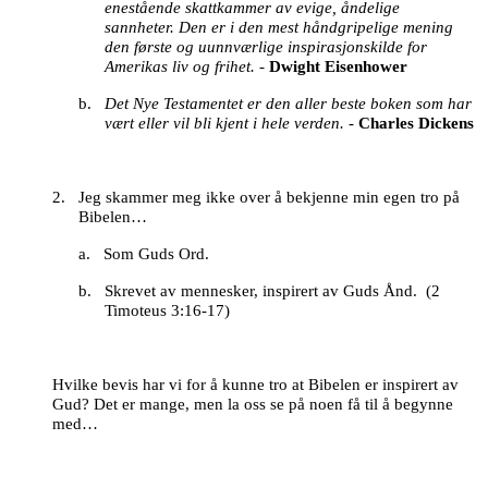
enestående
skattkammer av evige, åndelige
sannheter.
Den er i den mest håndgripelige mening
den første og uunnværlige inspirasjonskilde
for
Amerikas liv og frihet.
-
Dwight Eisenhower
b.
Det Nye Testamentet er den aller beste boken som har
vært
eller vil bli kjent i hele verden.
-
Charles Dickens
2.
Jeg skammer meg ikke over å bekjenne min egen tro på
Bibelen…
a.
Som Guds Ord.
b.
Skrevet av mennesker, inspirert av Guds Ånd. (
2
Timoteus 3:16-17)
Hvilke bevis har vi for å kunne tro at Bibelen er inspirert av
Gud?
Det er mange, men la oss se på noen få til å begynne
med…