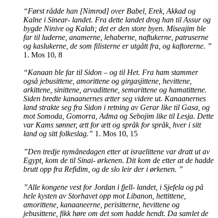
“Først rådde han [Nimrod] over Babel, Erek, Akkad og
Kalne i Sinear- landet. Fra dette landet drog han til Assur og
bygde Ninive og Kalah; det er den store byen. Miseajim ble
far til luderne, anamerne, lehaberne, naftukerne, patruserne
og kaslukerne, de som filisterne er utgått fra, og kaftorerne. ”
1. Mos 10, 8
“Kanaan ble far til Sidon – og til Het. Fra ham stammer
også jebusittene, amorittene og girgasjittene, hevittene,
arkittene, sinittene, arvadittene, semarittene og hamatittene.
Siden bredte kanaanernes ætter seg videre ut. Kanaanernes
land strakte seg fra Sidon i retning av Gerar like til Gasa, og
mot Somoda, Gomorra, Adma og Sebojim like til Lesja. Dette
var Kams sønner, ætt for ætt og språk for språk, hver i sitt
land og sitt folkeslag.”
1. Mos 10, 15
”Den tredje nymånedagen etter at israelittene var dratt ut av
Egypt, kom de til Sinai- ørkenen. Dit kom de etter at de hadde
brutt opp fra Refidim, og de slo leir der i ørkenen. ”
”Alle kongene vest for Jordan i fjell- landet, i Sjefela og på
hele kysten av Storhavet opp mot Libanon, hettittene,
amorittene, kanaaneerne, perisitterne, hevittene og
jebusittene, fikk høre om det som hadde hendt. Da samlet de