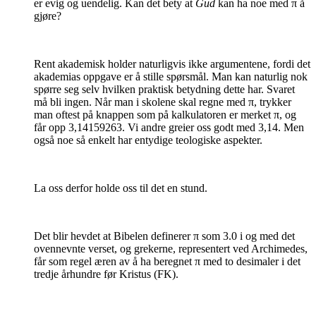
er evig og uendelig. Kan det bety at
Gud
kan ha noe med π å
gjøre?
Rent akademisk holder naturligvis ikke argumentene, fordi det
akademias oppgave er å stille spørsmål. Man kan naturlig nok
spørre seg selv hvilken praktisk betydning dette har. Svaret
må bli ingen. Når man i skolene skal regne med π, trykker
man oftest på knappen som på kalkulatoren er merket π, og
får opp 3,14159263. Vi andre greier oss godt med 3,14. Men
også noe så enkelt har entydige teologiske aspekter.
La oss derfor holde oss til det en stund.
Det blir hevdet at Bibelen definerer π som 3.0 i og med det
ovennevnte verset, og grekerne, representert ved Archimedes,
får som regel æren av å ha beregnet π med to desimaler i det
tredje århundre før Kristus (FK).