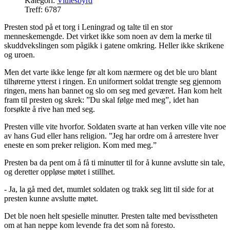
Kategori:
Vitnesbyrd
Treff: 6787
Presten stod på et torg i Leningrad og talte til en stor
menneskemengde. Det virket ikke som noen av dem la merke til
skuddvekslingen som pågikk i gatene omkring. Heller ikke skrikene
og uroen.
Men det varte ikke lenge før alt kom nærmere og det ble uro blant
tilhørerne ytterst i ringen. En uniformert soldat trengte seg gjennom
ringen, mens han bannet og slo om seg med geværet. Han kom helt
fram til presten og skrek: ”Du skal følge med meg”, idet han
forsøkte å rive han med seg.
Presten ville vite hvorfor. Soldaten svarte at han verken ville vite noe
av hans Gud eller hans religion. ”Jeg har ordre om å arrestere hver
eneste en som preker religion. Kom med meg.”
Presten ba da pent om å få ti minutter til for å kunne avslutte sin tale,
og deretter oppløse møtet i stillhet.
- Ja, la gå med det, mumlet soldaten og trakk seg litt til side for at
presten kunne avslutte møtet.
Det ble noen helt spesielle minutter. Presten talte med bevisstheten
om at han neppe kom levende fra det som nå foresto.