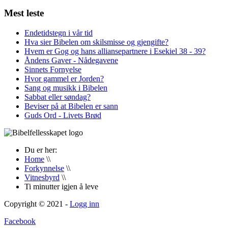
Mest leste
Endetidstegn i vår tid
Hva sier Bibelen om skilsmisse og gjengifte?
Hvem er Gog og hans alliansepartnere i Esekiel 38 - 39?
Åndens Gaver - Nådegavene
Sinnets Fornyelse
Hvor gammel er Jorden?
Sang og musikk i Bibelen
Sabbat eller søndag?
Beviser på at Bibelen er sann
Guds Ord - Livets Brød
Du er her:
Home
\\
Forkynnelse
\\
Vitnesbyrd
\\
Ti minutter igjen å leve
Copyright © 2021 -
Logg inn
Facebook