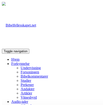
Toggle navigation
Hjem
Forkynnelse
Undervisning
Forsoningen
Bibelkommentarer
Studier
Prekener
Andakter
Artikler
Vitnesbyrd
Audio-taler