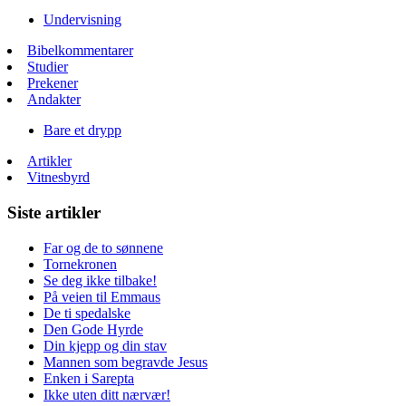
Undervisning
Bibelkommentarer
Studier
Prekener
Andakter
Bare et drypp
Artikler
Vitnesbyrd
Siste artikler
Far og de to sønnene
Tornekronen
Se deg ikke tilbake!
På veien til Emmaus
De ti spedalske
Den Gode Hyrde
Din kjepp og din stav
Mannen som begravde Jesus
Enken i Sarepta
Ikke uten ditt nærvær!