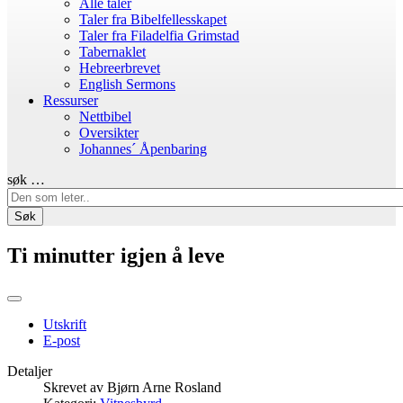
Alle taler
Taler fra Bibelfellesskapet
Taler fra Filadelfia Grimstad
Tabernaklet
Hebreerbrevet
English Sermons
Ressurser
Nettbibel
Oversikter
Johannes´ Åpenbaring
søk …
Søk
Ti minutter igjen å leve
Utskrift
E-post
Detaljer
Skrevet av
Bjørn Arne Rosland