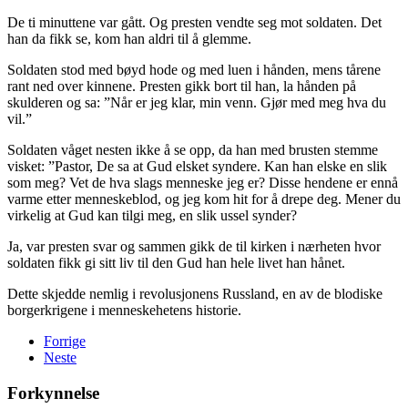
De ti minuttene var gått. Og presten vendte seg mot soldaten. Det
han da fikk se, kom han aldri til å glemme.
Soldaten stod med bøyd hode og med luen i hånden, mens tårene
rant ned over kinnene. Presten gikk bort til han, la hånden på
skulderen og sa: ”Når er jeg klar, min venn. Gjør med meg hva du
vil.”
Soldaten våget nesten ikke å se opp, da han med brusten stemme
visket: ”Pastor, De sa at Gud elsket syndere. Kan han elske en slik
som meg? Vet de hva slags menneske jeg er? Disse hendene er ennå
varme etter menneskeblod, og jeg kom hit for å drepe deg. Mener du
virkelig at Gud kan tilgi meg, en slik ussel synder?
Ja, var presten svar og sammen gikk de til kirken i nærheten hvor
soldaten fikk gi sitt liv til den Gud han hele livet han hånet.
Dette skjedde nemlig i revolusjonens Russland, en av de blodiske
borgerkrigene i menneskehetens historie.
Forrige
Neste
Forkynnelse