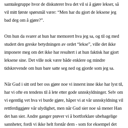
samtalegruppe hvor de diskuterer hva det vil si å gjøre lekser, så
vil mitt første spørsmål være: “Men har du gjort de leksene jeg
bad deg om å gjøre?”.
Om hun da svarer at hun har memorert hva jeg sa, og til og med
studert den greske betydningen av ordet “lekse”, ville det ikke
imponere meg om det ikke har resultert i at hun faktisk har gjort
leksene sine. Det ville nok være både enklere og mindre
tidskrevende om hun bare satte seg ned og gjorde som jeg sa.
Når Gud i sitt ord ber oss gjøre noe vi innerst inne ikke har lyst til,
har vi ofte en tendens til å lete etter gode unnskyldninger. Selv om
vi egentlig vet hva vi burde gjøre, håper vi at vår unnskyldning vil
rettferdiggjøre vår ulydighet, men når Gud sier noe så mener Han
det han sier. Andre ganger prøver vi å bortforklare ubehagelige
sannheter, fordi vi ikke helt forstår dem - som for eksempel det