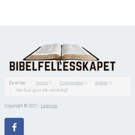
Du er her:
Home
\\
Forkynnelse
\\
Artikler
\\
Har Gud gjort det vanskelig?
Copyright © 2021 -
Logg inn