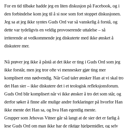
For en tid tilbake hadde jeg en liten diskusjon på Facebook, og i
den forbindelse kom jeg til å si noe som fort stoppet diskusjonen.
Jeg sa at jeg ikke syntes Guds Ord var så vanskelig å forstå, og
dette var tydeligvis en veldig provoserende uttalelse – så
irriterende at vedkommende jeg diskuterte med ikke ønsket å
diskutere mer.
Nå prøver jeg ikke å påstå at det ikke er ting i Guds Ord som jeg
ikke forstår, men jeg tror ofte vi mennesker gjør ting mer
komplisert enn nødvendig. Når Gud taler ønsker Han at vi skal tro
det Han sier – ikke diskutere det i et teologisk refleksjonsforum.
Guds Ord blir komplisert når vi ikke ønsker å tro det som står, og
derfor søker å finne alle mulige andre forklaringer på hvorfor Han
ikke mente det Han sa, og hva Han egentlig mente.
Grupper som Jehovas Vitner går så langt at de sier det er farlig å
lese Guds Ord om man ikke har de riktige hjelpemidler, og selv