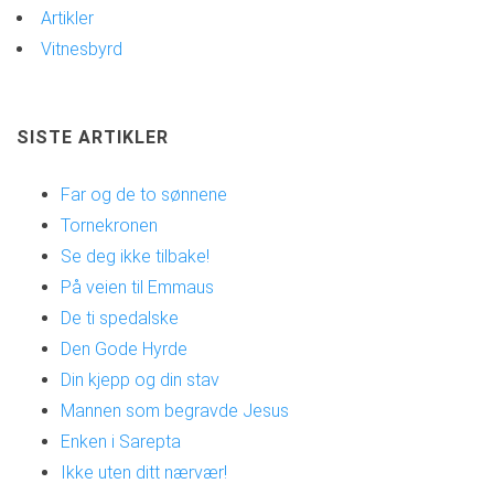
Artikler
Vitnesbyrd
SISTE ARTIKLER
Far og de to sønnene
Tornekronen
Se deg ikke tilbake!
På veien til Emmaus
De ti spedalske
Den Gode Hyrde
Din kjepp og din stav
Mannen som begravde Jesus
Enken i Sarepta
Ikke uten ditt nærvær!