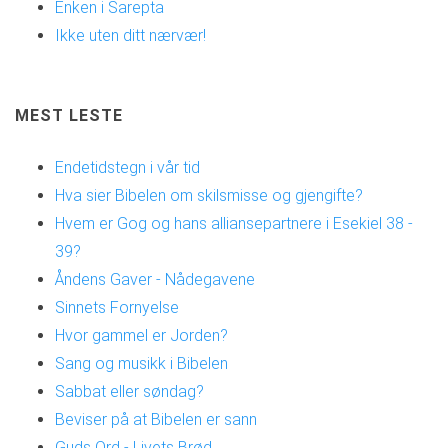
Enken i Sarepta
Ikke uten ditt nærvær!
MEST LESTE
Endetidstegn i vår tid
Hva sier Bibelen om skilsmisse og gjengifte?
Hvem er Gog og hans alliansepartnere i Esekiel 38 -
39?
Åndens Gaver - Nådegavene
Sinnets Fornyelse
Hvor gammel er Jorden?
Sang og musikk i Bibelen
Sabbat eller søndag?
Beviser på at Bibelen er sann
Guds Ord - Livets Brød