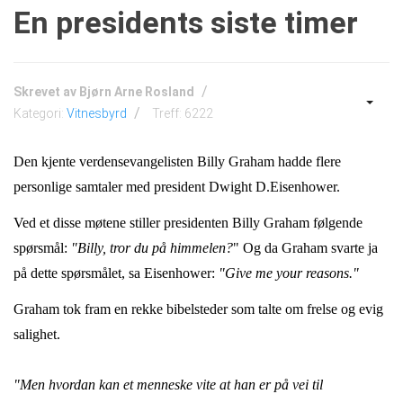
En presidents siste timer
Skrevet av
Bjørn Arne Rosland
Kategori:
Vitnesbyrd
Treff: 6222
Den kjente verdensevangelisten Billy Graham hadde flere
personlige samtaler med president Dwight D.Eisenhower.
Ved et disse møtene stiller presidenten Billy Graham f
ølgende
spørsmål:
"Billy, tror du på himmelen?
" Og da Graham svarte ja
på dette spørsmålet, sa Eisenhower:
"Give me your reasons."
Graham tok fram en rekke bibelsteder som talte om frelse og evig
salighet.
"Men hvordan kan et menneske vite at han er på vei til