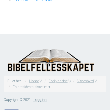
Du er her:
Home
\\
Forkynnelse
\\
Vitnesbyrd
\\
En presidents siste timer
Copyright © 2021 -
Logg inn