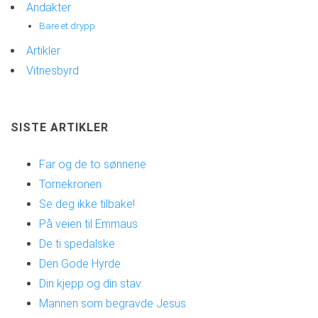
Andakter
Bare et drypp
Artikler
Vitnesbyrd
SISTE ARTIKLER
Far og de to sønnene
Tornekronen
Se deg ikke tilbake!
På veien til Emmaus
De ti spedalske
Den Gode Hyrde
Din kjepp og din stav
Mannen som begravde Jesus