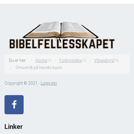
Du er her:
Home
\\
Forkynnelse
\\
Vitnesbyrd
\\
Omvendt på havets bunn
Copyright © 2021 -
Logg inn
Linker