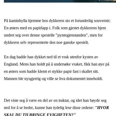
På kaminhylla hjemme hos dykkeren sto et forunderlig souvernir;
En østers med en papirlapp i. Folk som gjestet dykkerens hjem
undret seg over denne spesielle "pyntegjenstanden", men for
dykkeren selv representerte den noe ganske spesielt.
En dag hadde han dykket ned til et vrak utenfor kysten av
England. Mens han holdt på å undersøke vraket, fikk han øye på
en østers som hadde klemt et stykke papir fast i skallet sitt.
Mannen ble nysgjerrig og ville
se hva dokumentet inneholdt.
Det viste seg å være en del av en traktat, og idet han bøyde seg
ned for å se bedre, kunne han tydelig lese disse ordene:
"HVOR
SKAL DU TILBRINGE EVIGHETEN?"