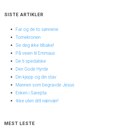
SISTE ARTIKLER
Far og de to sønnene
Tornekronen
Se deg ikke tilbake!
På veien til Emmaus
De ti spedalske
Den Gode Hyrde
Din kjepp og din stav
Mannen som begravde Jesus
Enken i Sarepta
Ikke uten ditt nærvær!
MEST LESTE