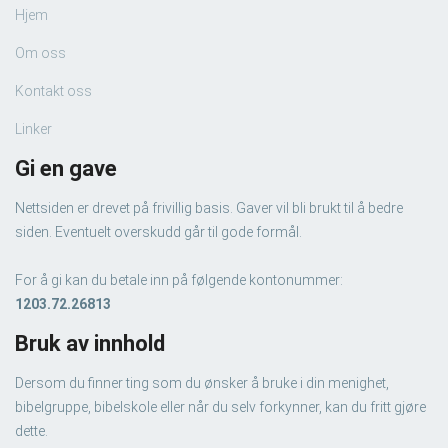
Hjem
Om oss
Kontakt oss
Linker
Gi en gave
Nettsiden er drevet på frivillig basis. Gaver vil bli brukt til å bedre
siden. Eventuelt overskudd går til gode formål.
For å gi kan du betale inn på følgende kontonummer:
1203.72.26813
Bruk av innhold
Dersom du finner ting som du ønsker å bruke i din menighet,
bibelgruppe, bibelskole eller når du selv forkynner, kan du fritt gjøre
dette.