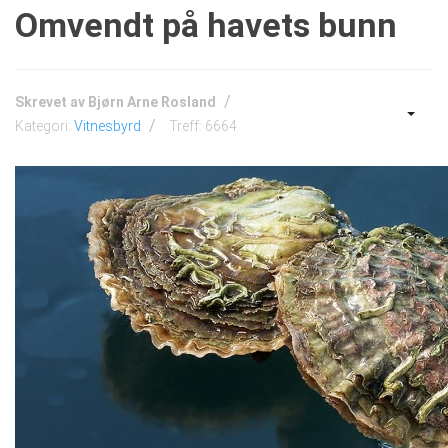
Omvendt på havets bunn
Skrevet av
Bjørn Arne Rosland
Kategori:
Vitnesbyrd
Treff: 6664