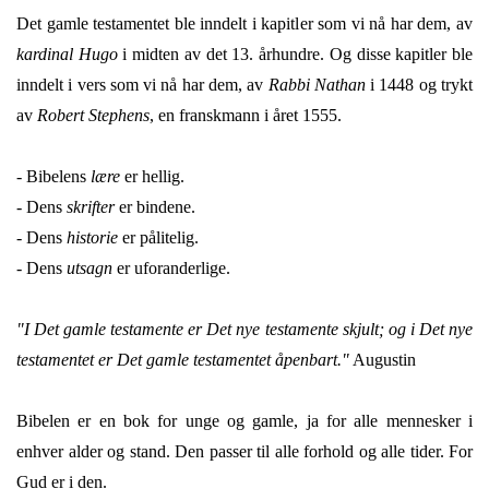
Det gamle testamentet ble inndelt i kapitler som vi nå har dem, av
kardinal Hugo
i midten av det 13. århundre. Og disse kapitler ble
inndelt i vers som vi nå har dem, av
Rabbi Nathan
i 1448 og trykt
av
Robert Stephens
, en franskmann i året 1555.
- Bibelens
lære
er hellig.
- Dens
skrifter
er bindene.
- Dens
historie
er pålitelig.
- Dens
utsagn
er uforanderlige.
"I Det gamle testamente er Det nye testamente skjult; og i Det nye
testamentet er Det gamle testamentet åpenbart."
Augustin
Bibelen er en bok for unge og gamle, ja for alle mennesker i
enhver alder og stand. Den passer til alle forhold og alle tider. For
Gud er i den.