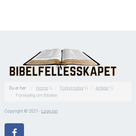
Du er her:
Home
\\
Forkynnelse
\\
Artikler
\\
Forskjellig om Bibelen
Copyright © 2021 -
Logg inn