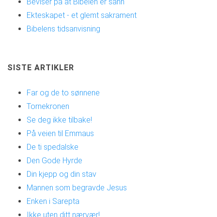
Beviser på at Bibelen er sann
Ekteskapet - et glemt sakrament
Bibelens tidsanvisning
SISTE ARTIKLER
Far og de to sønnene
Tornekronen
Se deg ikke tilbake!
På veien til Emmaus
De ti spedalske
Den Gode Hyrde
Din kjepp og din stav
Mannen som begravde Jesus
Enken i Sarepta
Ikke uten ditt nærvær!