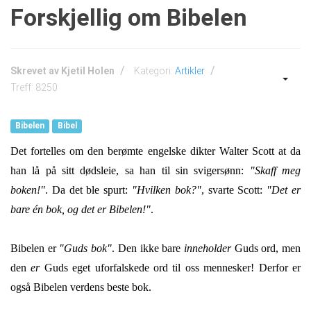
Forskjellig om Bibelen
Skrevet av
Kjetil Holen
Kategori:
Artikler
Treff: 8250
Bibelen
Bibel
Det fortelles om den berømte engelske dikter Walter Scott at da
han lå på sitt dødsleie, sa han til sin svigersønn:
"Skaff meg
boken!"
. Da det ble spurt:
"Hvilken bok?"
, svarte Scott:
"Det er
bare én bok, og det er Bibelen!"
.
Bibelen er
"Guds bok"
. Den ikke bare
inneholder
Guds ord, men
den
er
Guds eget uforfalskede ord til oss mennesker! Derfor er
også Bibelen verdens beste bok.