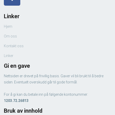
Linker
Hjem
Om oss
Kontakt oss
Linker
Gi en gave
Nettsiden er drevet på frivillig basis. Gaver vil bli brukt til å bedre
siden. Eventuelt overskudd går til gode formål.
For å gi kan du betale inn på følgende kontonummer:
1203.72.26813
Bruk av innhold