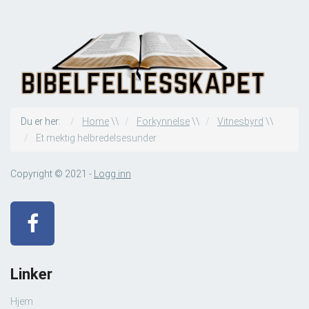
Du er her:
Home
\\
Forkynnelse
\\
Vitnesbyrd
\\
Et mektig helbredelsesunder
Copyright © 2021 -
Logg inn
Linker
Hjem