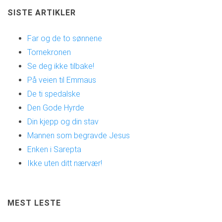
SISTE ARTIKLER
Far og de to sønnene
Tornekronen
Se deg ikke tilbake!
På veien til Emmaus
De ti spedalske
Den Gode Hyrde
Din kjepp og din stav
Mannen som begravde Jesus
Enken i Sarepta
Ikke uten ditt nærvær!
MEST LESTE