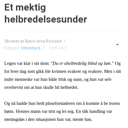
Et mektig
helbredelsesunder
Skrevet av
Bjørn Arne Rosland
Kategori:
Vitnesbyrd
Treff: 6471
Legen var klar i sin dom:
"Du er uhelbredelig blind og lam."
Og
for hver dag som gikk ble kvinnen svakere og svakere. Men i sitt
indre menneske var hun både frisk og sunn, og hun var selv
overbevist om at hun skulle bli helbredet.
Og nå hadde hun bedt pinseforstaderen om å komme å be troens
bønn. Hennes mann var trist og lei seg. En slik handling var
meningsløs i den s
ituasjonen hun var, mente han.